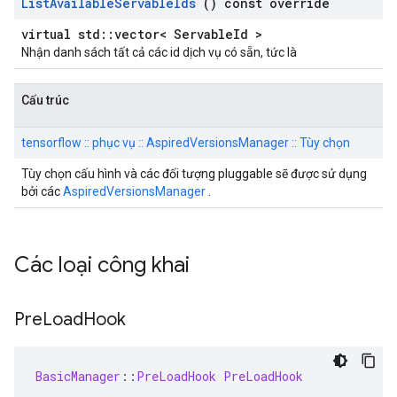
List
Available
Servable
Ids
() const override
virtual std::vector< ServableId >
Nhận danh sách tất cả các id dịch vụ có sẵn, tức là
Cấu trúc
tensorflow :: phục vụ :: AspiredVersionsManager :: Tùy chọn
Tùy chọn cấu hình và các đối tượng pluggable sẽ được sử dụng
bởi các
AspiredVersionsManager
.
Các loại công khai
Pre
Load
Hook
BasicManager
::
PreLoadHook
PreLoadHook