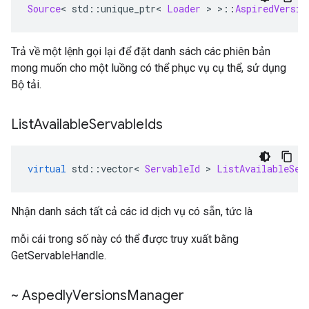
Source
<
 std
::
unique_ptr
<
Loader
>
>::
AspiredVersio
Trả về một lệnh gọi lại để đặt danh sách các phiên bản
mong muốn cho một luồng có thể phục vụ cụ thể, sử dụng
Bộ tải.
List
Available
Servable
Ids
virtual
 std
::
vector
<
ServableId
>
ListAvailableSer
Nhận danh sách tất cả các id dịch vụ có sẵn, tức là
mỗi cái trong số này có thể được truy xuất bằng
GetServableHandle.
~ Aspedly
Versions
Manager