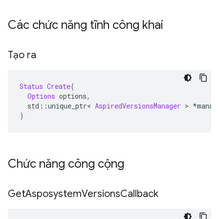
Các chức năng tĩnh công khai
Tạo ra
Status
Create
(
Options
 options
,
  std
::
unique_ptr
<
AspiredVersionsManager
>
*
manag
)
Chức năng công cộng
Get
Asposystem
Versions
Callback