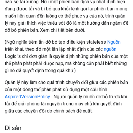
nào sẽ tải xuống: Nếu một phiên bản dịch vụ nhất định hiện
đang được tải và bị bỏ qua khỏi lệnh gọi lại phiên bản mong
muốn liên quan đến luồng có thể phục vụ của nó, trình quản
lý này giải thích việc thiếu sót đó là một hướng dẫn ngầm để
dỡ bỏ phiên bản. Xem chi tiết bên dưới.
(Ngữ nghĩa tiềm ẩn-dỡ bỏ tạo điều kiện stateless
Nguồn
triển khai, theo đó một lần lặp nhất định của các
nguồn
Logic 's chỉ đơn giản là quyết định những phiên bản của một
thể phân phát phải được nạp, mà không cần phải biết những
gì nó đã quyết định trong quá khứ.)
Quản lý này làm cho quá trình chuyển đổi giữa các phiên bản
của một dòng thể phân phát sử dụng một cấu hình
AspiredVersionPolicy
. Người quản lý muốn dỡ bỏ trước khi
tải để giải phóng tài nguyên trong máy chủ khi quyết định
giữa các chuyển đổi do chính sách đề xuất.
Di sản