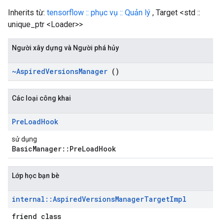
Inherits từ:
tensorflow :: phục vụ :: Quản lý
, Target <std ::
unique_ptr <Loader>>
Người xây dựng và Người phá hủy
~Aspired
Versions
Manager
()
Các loại công khai
Pre
Load
Hook
sử dụng
BasicManager::PreLoadHook
Lớp học bạn bè
internal
::
Aspired
Versions
Manager
Target
Impl
friend class