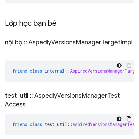
Lớp học bạn bè
nội bộ
::
Aspedly
Versions
Manager
Target
Impl
friend
class
internal
::
AspiredVersionsManagerTarge
test
_
util
::
Aspedly
Versions
Manager
Test
Access
friend
class
 test_util
::
AspiredVersionsManagerTest