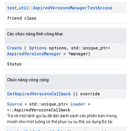
test
_
util
::
Aspired
Versions
Manager
Test
Access
friend class
Các chức năng tĩnh công khai
Create
(
Options
options
,
std
::
unique
_
ptr<
Aspired
Versions
Manager
> *manager)
Status
Chức năng công cộng
Get
Aspired
Versions
Callback
() override
Source
< std::unique_ptr<
Loader
>
>::AspiredVersionsCallback
Trả về một lệnh gọi lại để đặt danh sách các phiên bản mong
muốn cho một luồng có thể phục vụ cụ thể, sử dụng Bộ tải.