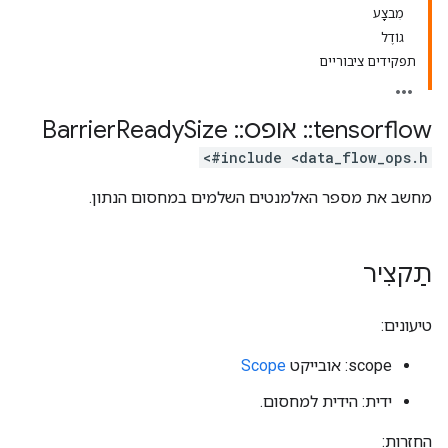
מִבצָע
גוֹדֶל
תפקידים ציבוריים
tensorflow
::
אופס
::
Barrier
Size
Ready
#include <data_flow_ops.h>
מחשב את מספר האלמנטים השלמים במחסום הנתון.
תַקצִיר
טיעונים:
scope: אובייקט
Scope
ידית: הידית למחסום.
החזרות: