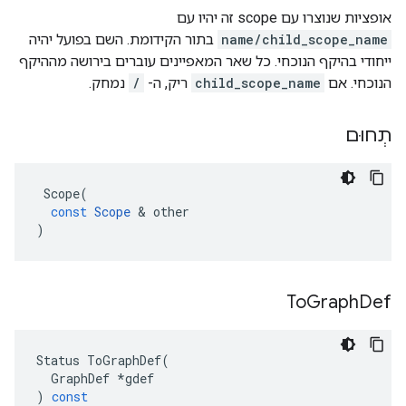
אופציות שנוצרו עם scope זה יהיו עם
name/child_scope_name
בתור הקידומת. השם בפועל יהיה
ייחודי בהיקף הנוכחי. כל שאר המאפיינים עוברים בירושה מההיקף
הנוכחי. אם
child_scope_name
ריק, ה-
/
נמחק.
תְחוּם
Scope
(
const
Scope
&
other
)
To
Graph
Def
Status
ToGraphDef
(
GraphDef
*
gdef
)
const