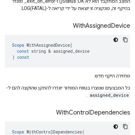
המצב המתקבל הוא לא Status::OK() ו-exit_on_error_ מוגדר
בהיקף זה, פונקציה זו יוצאת על ידי קריאה ל-LOG(FATAL).
With
Assigned
Device
Scope
WithAssignedDevice
(
const
string
&
assigned_device
)
const
מחזירה היקף חדש.
כל המבצעים שנוצרו בטווח המוחזר יוגדרו להתקן שהוקצה להם ל-
.
assigned_device
With
Control
Dependencies
Scope
WithControlDependencies
(