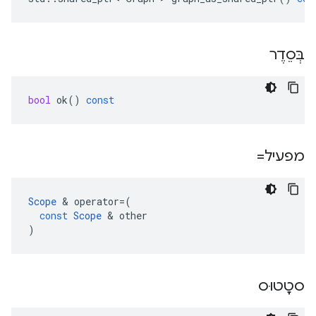
בְּסֵדֶר
bool
ok
()
const
מפעיל=
Scope
&
operator
=
(
const
Scope
&
other
)
סטָטוּס