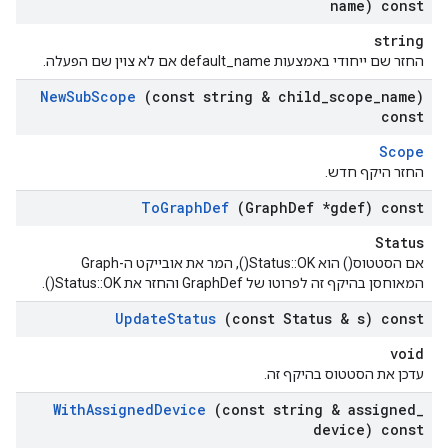
name) const
string
החזר שם ייחודי באמצעות default_name אם לא צוין שם הפעלה.
New
Sub
Scope
(const string & child
_
scope
_
name)
const
Scope
החזר היקף חדש.
To
Graph
Def
(Graph
Def *gdef) const
Status
אם הסטטוס() הוא Status::OK(), המר את אובייקט ה-Graph
המאוחסן בהיקף זה לפרוטו של GraphDef והחזר את Status::OK().
Update
Status
(const Status & s) const
void
עדכן את הסטטוס בהיקף זה.
With
Assigned
Device
(const string & assigned
_
device) const