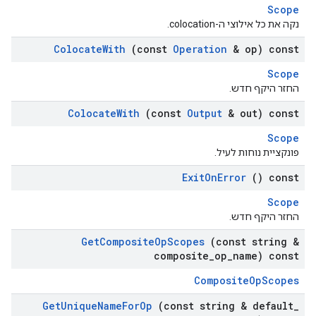
Scope
נקה את כל אילוצי ה-colocation.
Colocate
With
(const
Operation
& op) const
Scope
החזר היקף חדש.
Colocate
With
(const
Output
& out) const
Scope
פונקציית נוחות לעיל.
Exit
On
Error
() const
Scope
החזר היקף חדש.
Get
Composite
Op
Scopes
(const string &
composite
_
op
_
name) const
CompositeOpScopes
Get
Unique
Name
For
Op
(const string & default
_