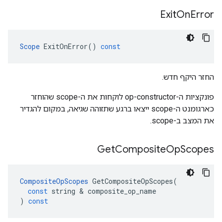
Exit
On
Error
Scope
ExitOnError
()
const
החזר היקף חדש.
פונקציות ה-op-constructor לוקחות את ה-scope שהוחזר
כארגומנט ה-scope ייצאו ברגע שתזוהה שגיאה, במקום להגדיר
את המצב ב-scope.
Get
Composite
Op
Scopes
CompositeOpScopes
GetCompositeOpScopes
(
const
string
&
composite_op_name
)
const