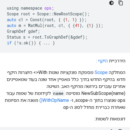
using
namespace
ops
;
Scope
root
=
Scope
::
NewRootScope
();
auto
c1
=
Const
(
root
,
{
{
1
,
1
}
});
auto
m
=
MatMul
(
root
,
c1
,
{
{
41
},
{
1
}
});
GraphDef
gdef
;
Status
s
=
root
.
ToGraphDef
(
&
gdef
);
if
(
!
s
.
ok
())
{
...
}
היררכיית
היקף
:
המחלקה
Scope
מספקת פונקציות שונות With<> היוצרות היקף
חדש. בהיקף החדש בדרך כלל מאפיין אחד שונה בעוד שמאפיינים
אחרים עוברים בירושה מהיקף האב. השיטה
NewSubScope(name) מוסיפה
name
לקידומת של שמות עבור
ops שנוצרו בתוך ה-scope, ו-
WithOpName()
משנה את הסיומת
שאחרת כברירת מחדל לסוג ה-op.
דוגמאות לשמות: