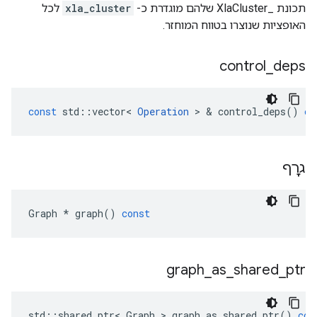
תכונת _XlaCluster שלהם מוגדרת כ-
xla_cluster
לכל
האופציות שנוצרו בטווח המוחזר.
control
_
deps
const
std
::
vector
<
Operation
>
&
control_deps
()
co
גרָף
Graph
*
graph
()
const
graph
_
as
_
shared
_
ptr
std
::
shared_ptr
<
Graph
>
graph_as_shared_ptr
()
con