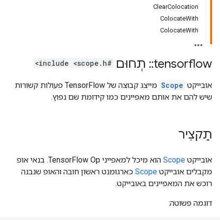
ClearColocation
ColocateWith
ColocateWith
tensorflow
::
תְחוּם
#include <scope.h>
אובייקט
Scope
מייצג קבוצה של TensorFlow פעולות קשורות
שיש להם את אותם מאפיינים כמו קידומת שם נפוץ.
תַקצִיר
אובייקט
Scope
הוא מיכל למאפייני TensorFlow Op. בנאי אופ
מקבלים אובייקט
Scope
כארגומנט ראשון חובה והאופ שנבנה
רוכש את המאפיינים באובייקט.
דוגמה פשוטה: