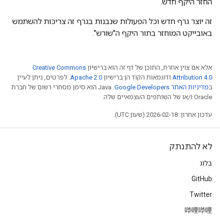
החזר היקף חדש.
זה יוצר גרף חדש וכל הפעולות שנבנות בגרף זה צריכות להשתמש
באובייקט המוחזר בתור היקף ה"שורש".
אלא אם צוין אחרת, התוכן של דף זה הוא ברישיון
Creative Commons
Attribution 4.0
ודוגמאות הקוד הן ברישיון
Apache 2.0
. לפרטים, ניתן לעיין
ב
מדיניות האתר Google Developers‏
.‏ Java הוא סימן מסחרי רשום של חברת
Oracle ו/או של השותפים העצמאיים שלה.
עדכון אחרון: 2026-02-18 (שעון UTC).
לא להתנתק
בלוג
GitHub
Twitter
哔哩哔哩