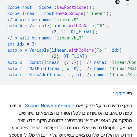
Scope
root
=
Scope
::
NewRootScope
();
Scope
linear
=
root
.
NewSubScope
(
"linear"
);
//
W
will
be
named
"linear/W"
auto
W
=
Variable
(
linear
.
WithOpName
(
"W"
),
{
2,
2
}
,
DT_FLOAT
);
//
b
will
be
named
"linear/b_3"
int
idx
=
3
;
auto
b
=
Variable
(
linear
.
WithOpName
(
"b_"
,
idx
),
{
2
}
,
DT_FLOAT
);
auto
x
=
Const
(
linear
,
{
...
}
);
//
name
:
"linear/Con
auto
m
=
MatMul
(
linear
,
x
,
W
);
//
name
:
"linear/Mat
auto
r
=
BiasAdd
(
linear
,
m
,
b
);
//
name
:
"linear/Bia
חיי
היקף
:
היקף חדש נוצר על ידי קריאת
Scope::NewRootScope
. זה יוצר
כמה משאבים המשותפים לכל הטווחים הצאצאים שיורשים
מהיקף זה, באופן ישיר או טרנזיטיבי. לדוגמה, היקף חדש יוצר
אובייקט Graph חדש שאליו מתווספות פעולות כאשר ה-scope
החדש או הילדים שלו נמצאים בשימוש על ידי בנאי Op. ל-scope