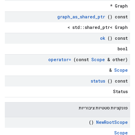
Graph *
graph
_
as
_
shared
_
ptr
() const
std::shared_ptr< Graph >
ok
() const
bool
operator=
(const
Scope
& other)
&
Scope
status
() const
Status
פונקציות סטטיות ציבוריות
()
New
Root
Scope
Scope