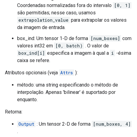
Coordenadas normalizadas fora do intervalo
[0, 1]
são permitidas; nesse caso, usamos
extrapolation_value
para extrapolar os valores
da imagem de entrada.
box_ind: Um tensor 1-D de forma
[num_boxes]
com
valores int32 em
[0, batch)
. O valor de
box_ind[i]
especifica a imagem à qual a
i
-ésima
caixa se refere.
Atributos opcionais (veja
Attrs
):
método: uma string especificando o método de
interpolação. Apenas 'bilinear' é suportado por
enquanto.
Retorna:
Output
: Um tensor 2-D de forma
[num_boxes, 4]
.