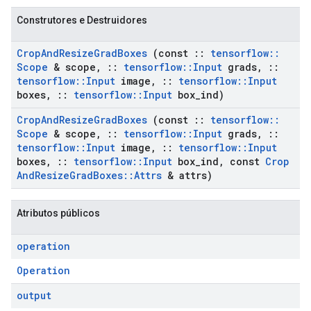
Construtores e Destruidores
Crop
And
Resize
Grad
Boxes
(const
::
tensorflow
::
Scope
& scope
,
::
tensorflow
::
Input
grads
,
::
tensorflow
::
Input
image
,
::
tensorflow
::
Input
boxes
,
::
tensorflow
::
Input
box
_
ind)
Crop
And
Resize
Grad
Boxes
(const
::
tensorflow
::
Scope
& scope
,
::
tensorflow
::
Input
grads
,
::
tensorflow
::
Input
image
,
::
tensorflow
::
Input
boxes
,
::
tensorflow
::
Input
box
_
ind
,
const
Crop
And
Resize
Grad
Boxes
::
Attrs
& attrs)
Atributos públicos
operation
Operation
output