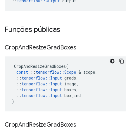
::
tensorflow::Output
 output
Funções públicas
Crop
And
Resize
Grad
Boxes
CropAndResizeGradBoxes
(
const
::
tensorflow
::
Scope
&
scope
,
::
tensorflow
::
Input
grads
,
::
tensorflow
::
Input
image
,
::
tensorflow
::
Input
boxes
,
::
tensorflow
::
Input
box_ind
)
Crop
And
Resize
Grad
Boxes