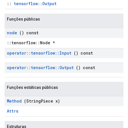
::
tensorflow::Output
Funções públicas
node
() const
::tensorflow::Node *
operator
::
tensorflow
::
Input
() const
operator
::
tensorflow
::
Output
() const
Funções estáticas públicas
Method
(String
Piece x)
Attrs
Estruturas