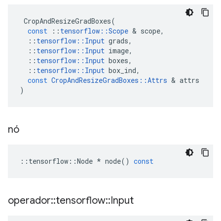
CropAndResizeGradBoxes
(
const
::
tensorflow
::
Scope
&
scope
,
::
tensorflow
::
Input
grads
,
::
tensorflow
::
Input
image
,
::
tensorflow
::
Input
boxes
,
::
tensorflow
::
Input
box_ind
,
const
CropAndResizeGradBoxes
::
Attrs
&
attrs
)
nó
::
tensorflow
::
Node
*
node
()
const
operador
::
tensorflow
::
Input