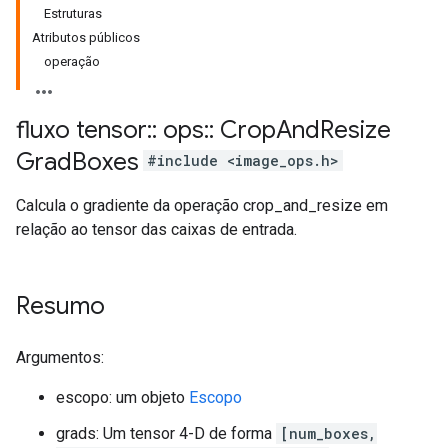
Estruturas
Atributos públicos
operação
fluxo tensor
::
ops
::
Crop
And
Resize
Grad
Boxes
#include <image_ops.h>
Calcula o gradiente da operação crop_and_resize em
relação ao tensor das caixas de entrada.
Resumo
Argumentos:
escopo: um objeto
Escopo
grads: Um tensor 4-D de forma
[num_boxes,