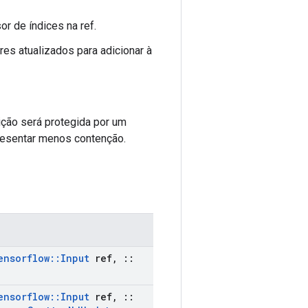
or de índices na ref.
res atualizados para adicionar à
uição será protegida por um
presentar menos contenção.
ensorflow
::
Input
ref
,
::
ensorflow
::
Input
ref
,
::