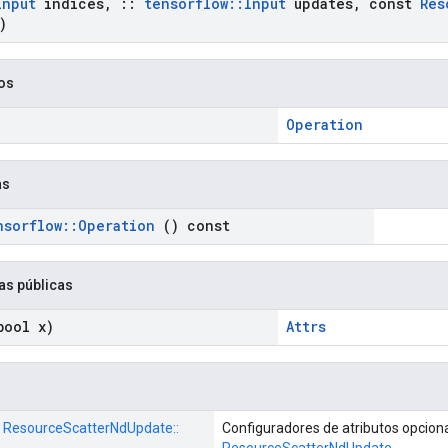
Input
indices
,
::
tensorflow
::
Input
updates
,
const
Res
)
cos
Operation
as
nsorflow
::
Operation
() const
as públicas
ool x)
Attrs
:: ResourceScatterNdUpdate::
Configuradores de atributos opcion