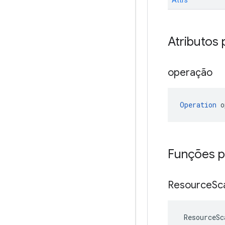
Attrs
Atributos 
operação
Operation
 o
Funções p
Resource
Sc
ResourceSc