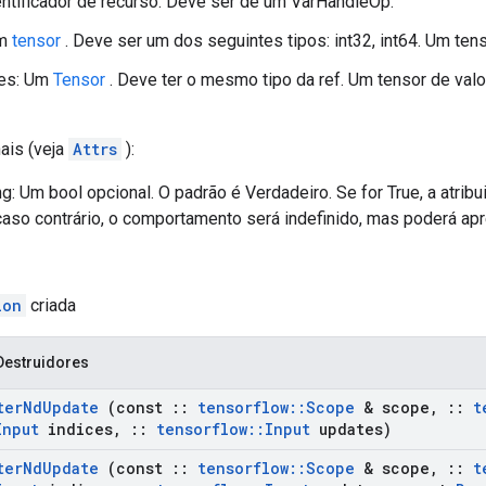
entificador de recurso. Deve ser de um VarHandleOp.
Um
tensor
. Deve ser um dos seguintes tipos: int32, int64. Um tens
ões: Um
Tensor
. Deve ter o mesmo tipo da ref. Um tensor de valo
ais (veja
Attrs
):
g: Um bool opcional. O padrão é Verdadeiro. Se for True, a atrib
caso contrário, o comportamento será indefinido, mas poderá a
ion
criada
Destruidores
ter
Nd
Update
(const
::
tensorflow
::
Scope
& scope
,
::
t
Input
indices
,
::
tensorflow
::
Input
updates)
ter
Nd
Update
(const
::
tensorflow
::
Scope
& scope
,
::
t