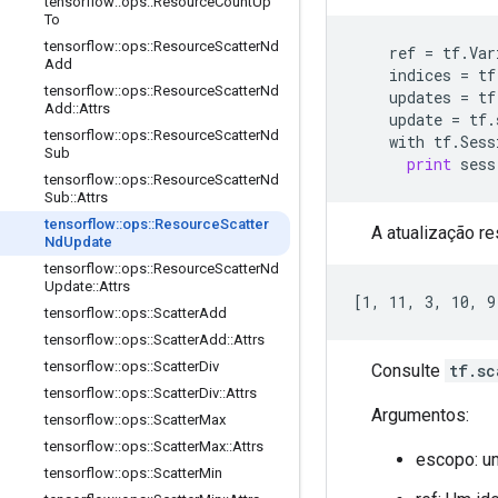
tensorflow
::
ops
::
Resource
Count
Up
To
tensorflow
::
ops
::
Resource
Scatter
Nd
ref
=
tf
.
Var
Add
indices
=
tf
tensorflow
::
ops
::
Resource
Scatter
Nd
updates
=
tf
Add
::
Attrs
update
=
tf
.
tensorflow
::
ops
::
Resource
Scatter
Nd
with
tf
.
Sess
Sub
print
sess
tensorflow
::
ops
::
Resource
Scatter
Nd
Sub
::
Attrs
tensorflow
::
ops
::
Resource
Scatter
A atualização res
Nd
Update
tensorflow
::
ops
::
Resource
Scatter
Nd
Update
::
Attrs
[1, 11, 3, 10, 9
tensorflow
::
ops
::
Scatter
Add
tensorflow
::
ops
::
Scatter
Add
::
Attrs
tensorflow
::
ops
::
Scatter
Div
Consulte
tf.sc
tensorflow
::
ops
::
Scatter
Div
::
Attrs
Argumentos:
tensorflow
::
ops
::
Scatter
Max
tensorflow
::
ops
::
Scatter
Max
::
Attrs
escopo: u
tensorflow
::
ops
::
Scatter
Min