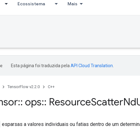
Ecossistema
Mais
Esta página foi traduzida pela
API Cloud Translation
.
TensorFlow v2.2.0
C++
nsor
::
ops
::
Resource
Scatter
Nd
esparsas a valores individuais ou fatias dentro de um determin