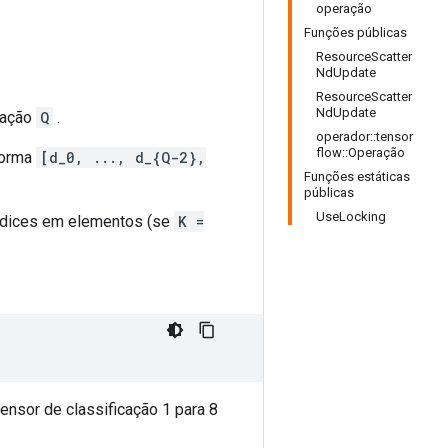
operação
Funções públicas
ResourceScatter
NdUpdate
ResourceScatter
NdUpdate
cação
Q
.
operador::tensor
flow::Operação
forma
[d_0, ..., d_{Q-2},
Funções estáticas
públicas
UseLocking
ndices em elementos (se
K =
nsor de classificação 1 para 8