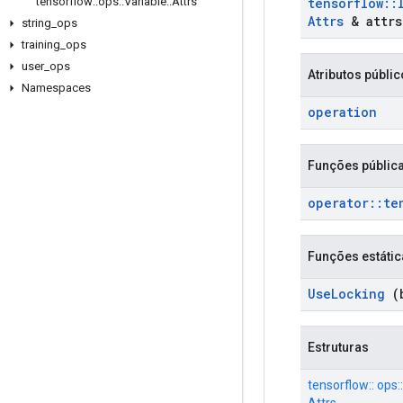
tensorflow
::
ops
::
Variable
::
Attrs
tensorflow
::
Attrs
& attrs
string
_
ops
training
_
ops
user
_
ops
Atributos públi
Namespaces
operation
Funções públic
operator
::
te
Funções estátic
Use
Locking
(b
Estruturas
tensorflow:: ops