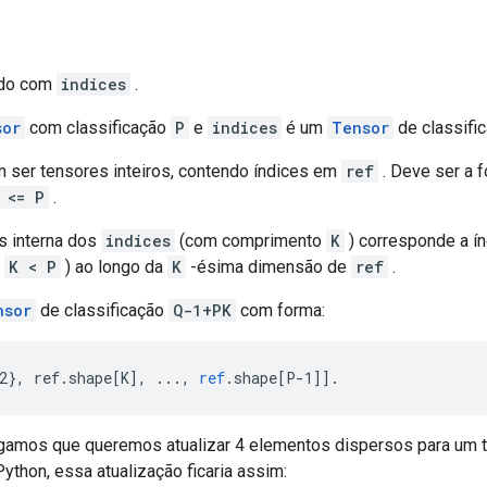
rdo com
indices
.
sor
com classificação
P
e
indices
é um
Tensor
de classifi
ser tensores inteiros, contendo índices em
ref
. Deve ser a 
 <= P
.
s interna dos
indices
(com comprimento
K
) corresponde a í
e
K < P
) ao longo da
K
-ésima dimensão de
ref
.
nsor
de classificação
Q-1+PK
com forma:
2}, ref.shape[K
]
,
...,
ref
.
shape
[
P-1
]
]
.
gamos que queremos atualizar 4 elementos dispersos para um te
ython, essa atualização ficaria assim: