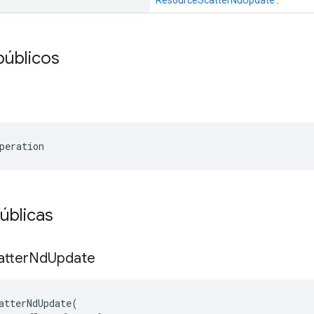
ResourceScatterNdUpdate
.
públicos
peration
úblicas
atter
Nd
Update
atterNdUpdate
(