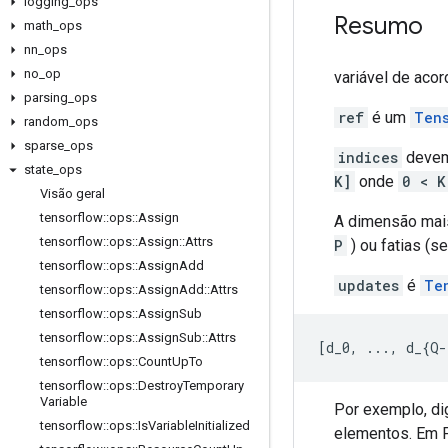
logging
_
ops
Resumo
math
_
ops
nn
_
ops
no
_
op
variável de aco
parsing
_
ops
ref
é um
Ten
random
_
ops
sparse
_
ops
indices
devem 
state
_
ops
K]
onde
0 < K
Visão geral
tensorflow
::
ops
::
Assign
A dimensão mai
tensorflow
::
ops
::
Assign
::
Attrs
P
) ou fatias (s
tensorflow
::
ops
::
Assign
Add
updates
é
Te
tensorflow
::
ops
::
Assign
Add
::
Attrs
tensorflow
::
ops
::
Assign
Sub
tensorflow
::
ops
::
Assign
Sub
::
Attrs
[
d_0, ..., d_{Q-
tensorflow
::
ops
::
Count
Up
To
tensorflow
::
ops
::
Destroy
Temporary
Variable
Por exemplo, di
tensorflow
::
ops
::
Is
Variable
Initialized
elementos. Em P