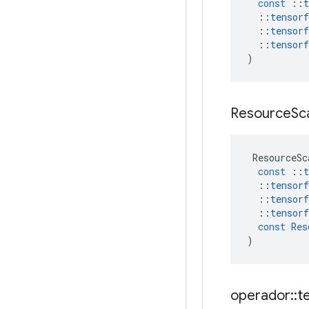
const
::
t
::
tensorf
::
tensorf
::
tensorf
)
Resource
Sc
ResourceSc
const
::
t
::
tensorf
::
tensorf
::
tensorf
const
Res
)
operador
::
t