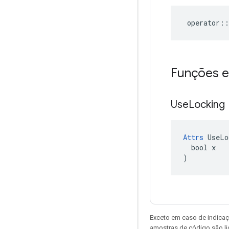
operator
::
Funções e
Use
Locking
Attrs
 UseLo
  bool x

)
Exceto em caso de indicaç
amostras de código são l