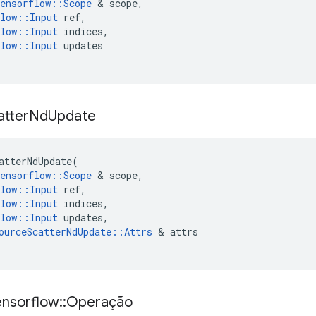
ensorflow
::
Scope
&
scope
,
low
::
Input
ref
,
low
::
Input
indices
,
low
::
Input
updates
atter
Nd
Update
atterNdUpdate
(
ensorflow
::
Scope
&
scope
,
low
::
Input
ref
,
low
::
Input
indices
,
low
::
Input
updates
,
ourceScatterNdUpdate
::
Attrs
&
attrs
ensorflow
::
Operação