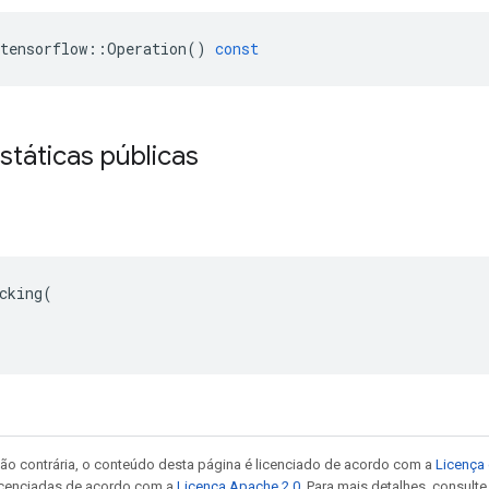
tensorflow
::
Operation
()
const
státicas públicas
cking(

ão contrária, o conteúdo desta página é licenciado de acordo com a
Licença 
icenciadas de acordo com a
Licença Apache 2.0
. Para mais detalhes, consult