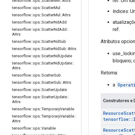
ref: Um id
tensorflow
::
ops
::
Scatter
Min
::
Attrs
tensorflow
::
ops
::
Scatter
Mul
índices: 
tensorflow
::
ops
::
Scatter
Mul
::
Attrs
atualizaç
tensorflow
::
ops
::
Scatter
Nd
Add
ref.
tensorflow
::
ops
::
Scatter
Nd
Add
::
Attrs
Atributos opcion
tensorflow
::
ops
::
Scatter
Nd
Sub
tensorflow
::
ops
::
Scatter
Nd
Sub
::
Attrs
use_lockin
tensorflow
::
ops
::
Scatter
Nd
Update
bloqueio; 
tensorflow
::
ops
::
Scatter
Nd
Update
::
Attrs
Retorna:
tensorflow
::
ops
::
Scatter
Sub
tensorflow
::
ops
::
Scatter
Sub
::
Attrs
a
Operat
tensorflow
::
ops
::
Scatter
Update
tensorflow
::
ops
::
Scatter
Update
::
Construtores e 
Attrs
tensorflow
::
ops
::
Temporary
Variable
Resource
Scat
tensorflow
::
ops
::
Temporary
Variable
::
tensorflow
::
Attrs
tensorflow
::
ops
::
Variable
Resource
Scat