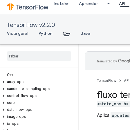
Instalar
Aprender
API
TensorFlow v2.2.0
Vista geral
Python
C++
Java
C++
TensorFlow
API
array
_
ops
candidate
_
sampling
_
ops
fluxo te
control
_
flow
_
ops
core
<state_ops.h>
data
_
flow
_
ops
Aplica
updates
image
_
ops
io
_
ops