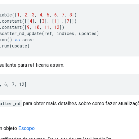
iable
([
1
,
2
,
3
,
4
,
5
,
6
,
7
,
8
])
.
constant
([[
4
],
[
3
],
[
1
]
,[
7
]])
.
constant
([
9
,
10
,
11
,
12
])
scatter_nd_update
(
ref
,
indices
,
updates
)
ion
()
as
sess
:
.
run
(
update
)
ultante para ref ficaria assim:
, 6, 7, 12]
atter_nd
para obter mais detalhes sobre como fazer atualizaçõ
m objeto
Escopo