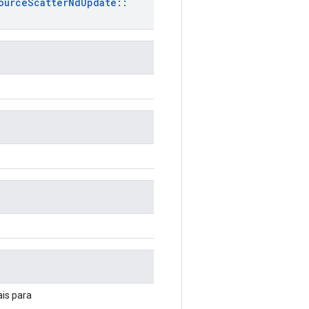
ource
Scatter
Nd
Update
::
ais para