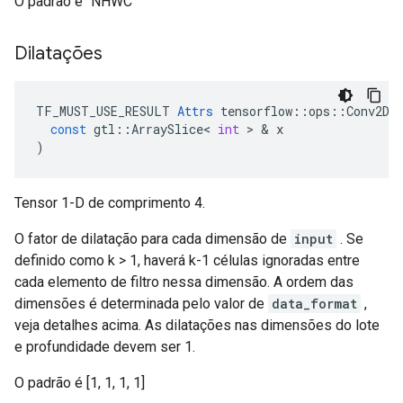
O padrão é "NHWC"
Dilatações
TF_MUST_USE_RESULT
Attrs
tensorflow
::
ops
::
Conv2D
:
const
gtl
::
ArraySlice
<
int
>
&
x
)
Tensor 1-D de comprimento 4.
O fator de dilatação para cada dimensão de
input
. Se
definido como k > 1, haverá k-1 células ignoradas entre
cada elemento de filtro nessa dimensão. A ordem das
dimensões é determinada pelo valor de
data_format
,
veja detalhes acima. As dilatações nas dimensões do lote
e profundidade devem ser 1.
O padrão é [1, 1, 1, 1]