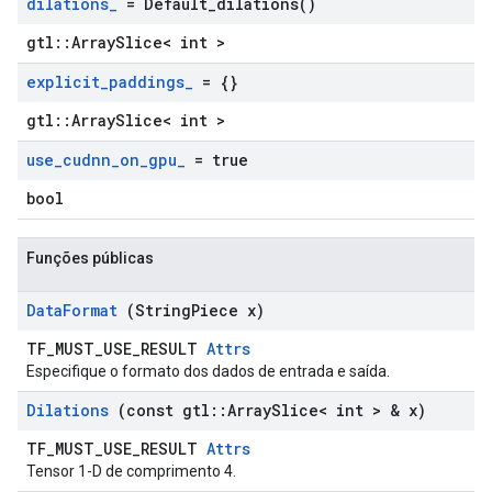
dilations
_
=
Default_dilations(
)
gtl::ArraySlice< int >
explicit
_
paddings
_
= {}
gtl::ArraySlice< int >
use
_
cudnn
_
on
_
gpu
_
= true
bool
Funções públicas
Data
Format
(String
Piece x)
TF_MUST_USE_RESULT
Attrs
Especifique o formato dos dados de entrada e saída.
Dilations
(const gtl
::
Array
Slice< int > & x)
TF_MUST_USE_RESULT
Attrs
Tensor 1-D de comprimento 4.