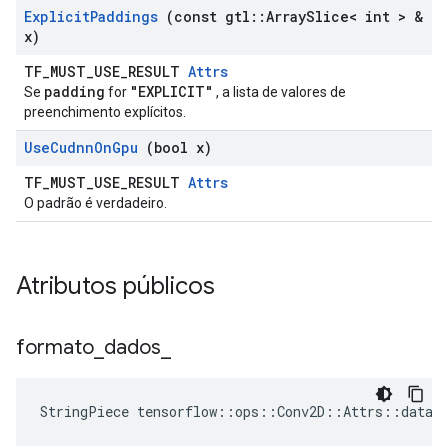
Explicit
Paddings
(const gtl
::
Array
Slice< int > &
x)
TF_MUST_USE_RESULT
Attrs
padding
"EXPLICIT"
Se
for
, a lista de valores de
preenchimento explícitos.
Use
Cudnn
On
Gpu
(bool x)
TF_MUST_USE_RESULT
Attrs
O padrão é verdadeiro.
Atributos públicos
formato
_
dados
_
StringPiece tensorflow::ops::Conv2D::Attrs::data_