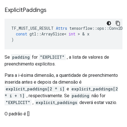
Explicit
Paddings
TF_MUST_USE_RESULT
Attrs
tensorflow
::
ops
::
Conv2D
:
const
gtl
::
ArraySlice
<
int
>
&
x
)
Se
padding
for
"EXPLICIT"
, a lista de valores de
preenchimento explícitos.
Para a i-ésima dimensão, a quantidade de preenchimento
inserida antes e depois da dimensão é
explicit_paddings[2 * i]
e
explicit_paddings[2
* i + 1]
, respectivamente. Se
padding
não for
"EXPLICIT"
,
explicit_paddings
deverá estar vazio.
O padrão é []