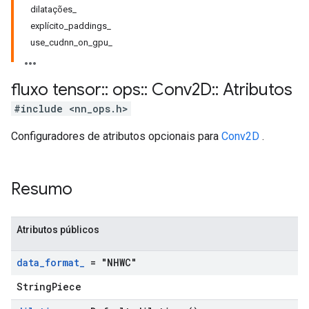
dilatações_
explícito_paddings_
use_cudnn_on_gpu_
fluxo tensor
::
ops
::
Conv2D
::
Atributos
#include <nn_ops.h>
Configuradores de atributos opcionais para
Conv2D
.
Resumo
Atributos públicos
data
_
format
_
= "NHWC"
StringPiece