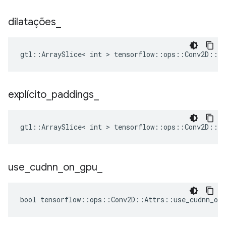
dilatações
_
gtl::ArraySlice< int > tensorflow::ops::Conv2D::At
explícito
_
paddings
_
gtl::ArraySlice< int > tensorflow::ops::Conv2D::At
use
_
cudnn
_
on
_
gpu
_
bool tensorflow::ops::Conv2D::Attrs::use_cudnn_on_