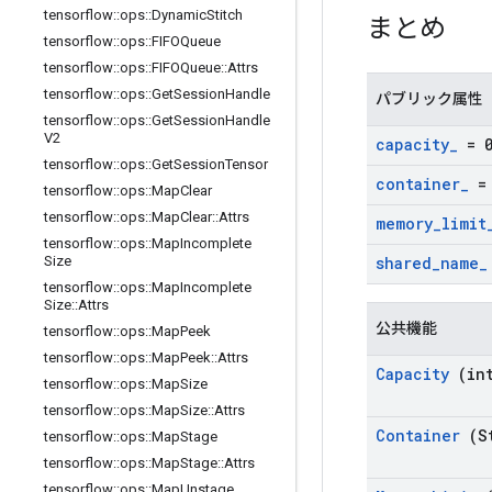
tensorflow
::
ops
::
Dynamic
Stitch
まとめ
tensorflow
::
ops
::
FIFOQueue
tensorflow
::
ops
::
FIFOQueue
::
Attrs
tensorflow
::
ops
::
Get
Session
Handle
パブリック属性
tensorflow
::
ops
::
Get
Session
Handle
V2
capacity
_
= 
tensorflow
::
ops
::
Get
Session
Tensor
container
_
= 
tensorflow
::
ops
::
Map
Clear
tensorflow
::
ops
::
Map
Clear
::
Attrs
memory
_
limit
tensorflow
::
ops
::
Map
Incomplete
Size
shared
_
name
_
tensorflow
::
ops
::
Map
Incomplete
Size
::
Attrs
公共機能
tensorflow
::
ops
::
Map
Peek
tensorflow
::
ops
::
Map
Peek
::
Attrs
Capacity
(int
tensorflow
::
ops
::
Map
Size
tensorflow
::
ops
::
Map
Size
::
Attrs
Container
(St
tensorflow
::
ops
::
Map
Stage
tensorflow
::
ops
::
Map
Stage
::
Attrs
tensorflow
::
ops
::
Map
Unstage