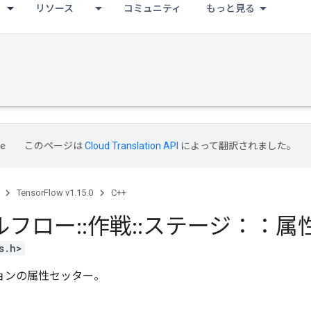
リソース
コミュニティ
もっと見る
このページは
Cloud Translation API
によって翻訳されました。
TensorFlow v1.15.0
C++
ルフロー
::
作戦
::
ステージ：：属
s.h>
ョンの属性セッター。