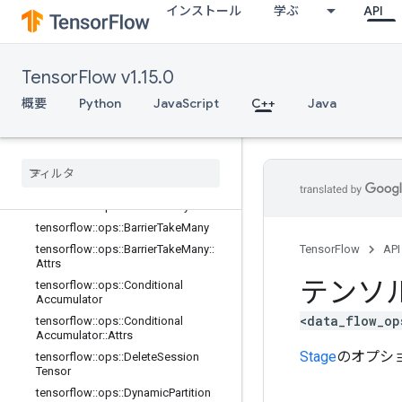
balStep
インストール
学ぶ
API
tensorflow::ops::AccumulatorTakeGr
adient
tensorflow::ops::Barrier
TensorFlow v1.15.0
tensorflow::ops::Barrier::Attrs
概要
Python
JavaScript
C++
Java
tensorflow::ops::BarrierClose
tensorflow
::
ops
::
Barrier
Close
::
Attrs
tensorflow
::
ops
::
Barrier
Incomplete
Size
tensorflow
::
ops
::
Barrier
Insert
Many
tensorflow
::
ops
::
Barrier
Ready
Size
tensorflow
::
ops
::
Barrier
Take
Many
tensorflow
::
ops
::
Barrier
Take
Many
::
TensorFlow
API
Attrs
テンソ
tensorflow
::
ops
::
Conditional
Accumulator
<data_flow_op
tensorflow
::
ops
::
Conditional
Accumulator
::
Attrs
Stage
のオプシ
tensorflow
::
ops
::
Delete
Session
Tensor
tensorflow
::
ops
::
Dynamic
Partition