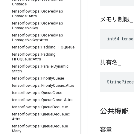
Unstage
tensorflow
::
ops
::
Ordered
Map
Unstage
::
Attrs
メモリ制限
_
tensorflow
::
ops
::
Ordered
Map
Unstage
No
Key
tensorflow
::
ops
::
Ordered
Map
int64 tens
Unstage
No
Key
::
Attrs
tensorflow
::
ops
::
Padding
FIFOQueue
tensorflow
::
ops
::
Padding
FIFOQueue
::
Attrs
共有名
_
tensorflow
::
ops
::
Parallel
Dynamic
Stitch
tensorflow
::
ops
::
Priority
Queue
StringPiec
tensorflow
::
ops
::
Priority
Queue
::
Attrs
tensorflow
::
ops
::
Queue
Close
tensorflow
::
ops
::
Queue
Close
::
Attrs
tensorflow
::
ops
::
Queue
Dequeue
公共機能
tensorflow
::
ops
::
Queue
Dequeue
::
Attrs
tensorflow
::
ops
::
Queue
Dequeue
容量
Many