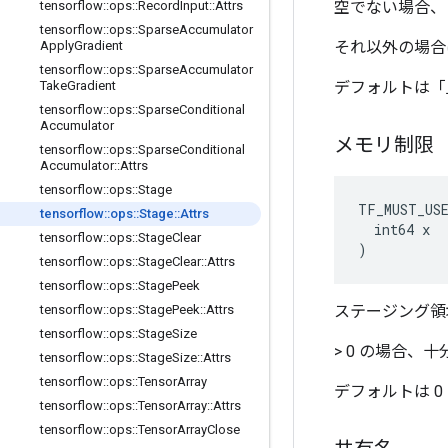
tensorflow
::
ops
::
Record
Input
::
Attrs
空でない場合、
tensorflow
::
ops
::
Sparse
Accumulator
Apply
Gradient
それ以外の場合
tensorflow
::
ops
::
Sparse
Accumulator
Take
Gradient
デフォルトは「
tensorflow
::
ops
::
Sparse
Conditional
Accumulator
メモリ制限
tensorflow
::
ops
::
Sparse
Conditional
Accumulator
::
Attrs
tensorflow
::
ops
::
Stage
TF_MUST_US
tensorflow
::
ops
::
Stage
::
Attrs
  int64 x

tensorflow
::
ops
::
Stage
Clear
)
tensorflow
::
ops
::
Stage
Clear
::
Attrs
tensorflow
::
ops
::
Stage
Peek
tensorflow
::
ops
::
Stage
Peek
::
Attrs
ステージング領域
tensorflow
::
ops
::
Stage
Size
> 0 の場合
tensorflow
::
ops
::
Stage
Size
::
Attrs
tensorflow
::
ops
::
Tensor
Array
デフォルトは 0
tensorflow
::
ops
::
Tensor
Array
::
Attrs
tensorflow
::
ops
::
Tensor
Array
Close