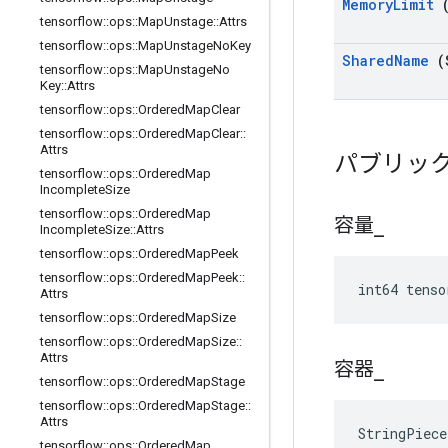
Memory
Limit
(
tensorflow
::
ops
::
Map
Unstage
::
Attrs
tensorflow
::
ops
::
Map
Unstage
No
Key
Shared
Name
(
tensorflow
::
ops
::
Map
Unstage
No
Key
::
Attrs
tensorflow
::
ops
::
Ordered
Map
Clear
tensorflow
::
ops
::
Ordered
Map
Clear
::
Attrs
パブリッ
tensorflow
::
ops
::
Ordered
Map
Incomplete
Size
tensorflow
::
ops
::
Ordered
Map
容量
_
Incomplete
Size
::
Attrs
tensorflow
::
ops
::
Ordered
Map
Peek
tensorflow
::
ops
::
Ordered
Map
Peek
::
int64 tenso
Attrs
tensorflow
::
ops
::
Ordered
Map
Size
tensorflow
::
ops
::
Ordered
Map
Size
::
Attrs
容器
_
tensorflow
::
ops
::
Ordered
Map
Stage
tensorflow
::
ops
::
Ordered
Map
Stage
::
Attrs
StringPiec
tensorflow
::
ops
::
Ordered
Map