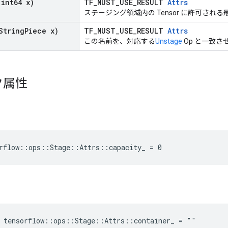
int64 x)
TF_MUST_USE_RESULT
Attrs
ステージング領域内の Tensor に許可され
String
Piece x)
TF_MUST_USE_RESULT
Attrs
この名前を、対応する
Unstage
Op と一致
ク属性
rflow::ops::Stage::Attrs::capacity_ = 0
e tensorflow::ops::Stage::Attrs::container_ = ""