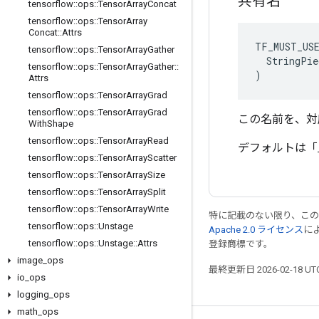
共有名
tensorflow
::
ops
::
Tensor
Array
Concat
tensorflow
::
ops
::
Tensor
Array
Concat
::
Attrs
TF_MUST_US
tensorflow
::
ops
::
Tensor
Array
Gather
  StringPie
tensorflow
::
ops
::
Tensor
Array
Gather
::
)
Attrs
tensorflow
::
ops
::
Tensor
Array
Grad
tensorflow
::
ops
::
Tensor
Array
Grad
この名前を、対
With
Shape
tensorflow
::
ops
::
Tensor
Array
Read
デフォルトは「
tensorflow
::
ops
::
Tensor
Array
Scatter
tensorflow
::
ops
::
Tensor
Array
Size
tensorflow
::
ops
::
Tensor
Array
Split
tensorflow
::
ops
::
Tensor
Array
Write
特に記載のない限り、こ
tensorflow
::
ops
::
Unstage
Apache 2.0 ライセンス
に
tensorflow
::
ops
::
Unstage
::
Attrs
登録商標です。
image
_
ops
最終更新日 2026-02-18 U
io
_
ops
logging
_
ops
math
_
ops