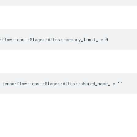
orflow::ops::Stage::Attrs::memory_limit_ = 0
e tensorflow::ops::Stage::Attrs::shared_name_ = ""