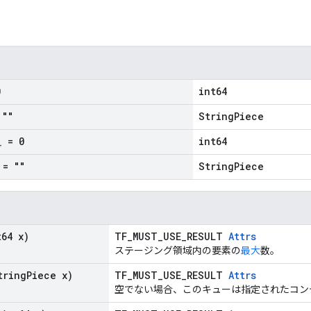
0
int64
""
StringPiece
_
= 0
int64
= ""
StringPiece
64 x)
TF_MUST_USE_RESULT
Attrs
ステージング領域内の要素の
最大
数。
ring
Piece x)
TF_MUST_USE_RESULT
Attrs
空でない場合、このキューは指定されたコン