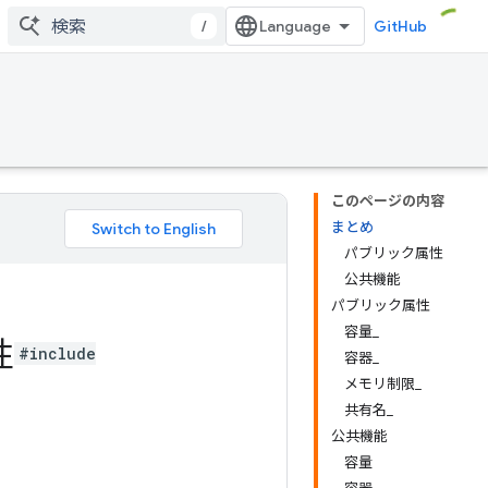
/
GitHub
このページの内容
まとめ
パブリック属性
公共機能
パブリック属性
容量_
性
#include
容器_
メモリ制限_
共有名_
公共機能
容量