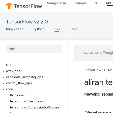
Menginstal
Pelajari
API
TensorFlow v2.2.0
Ringkasan
Python
C++
Java
C++
TensorFlow
API
array
_
ops
candidate
_
sampling
_
ops
aliran t
control
_
flow
_
ops
core
Mewakili sebuah
Ringkasan
tensorflow
::
Client
Session
tensorflow
::
Composite
Op
Scopes