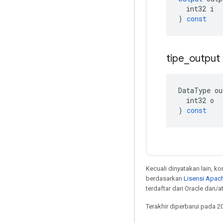
int32
i
)
const
tipe
_
output
DataType
ou
int32
o
)
const
Kecuali dinyatakan lain, k
berdasarkan
Lisensi Apach
terdaftar dari Oracle dan/at
Terakhir diperbarui pada 2