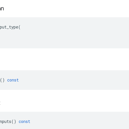
an
put_type
(
()
const
t
nputs
()
const