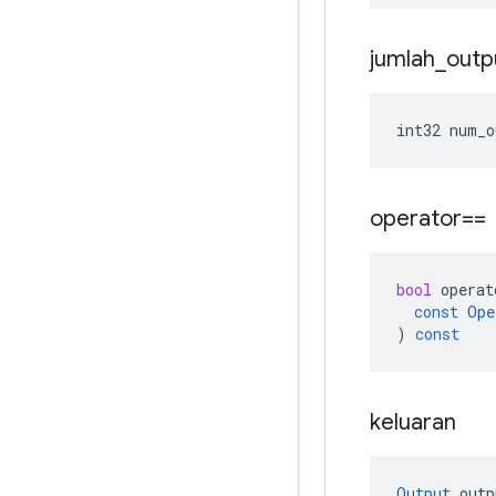
jumlah
_
outp
int32
num_o
operator==
bool
operat
const
Ope
)
const
keluaran
Output
outp