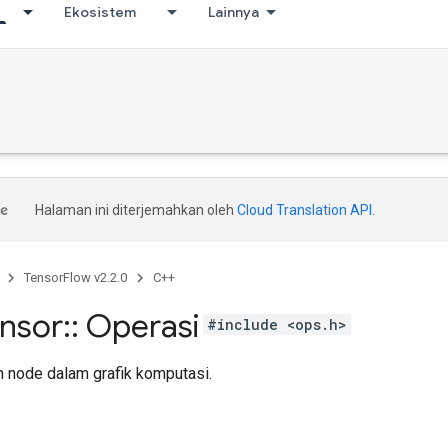
Ekosistem
Lainnya
Halaman ini diterjemahkan oleh
Cloud Translation API
.
TensorFlow v2.2.0
C++
ensor
::
Operasi
#include <ops.h>
 node dalam grafik komputasi.