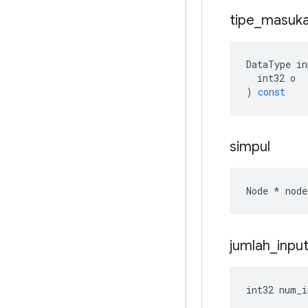
tipe
_
masuk
DataType
in
int32
o
)
const
simpul
Node
*
node
jumlah
_
inpu
int32
num_i