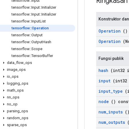
Ringkasa
tensorflow
::
Input
tensorflow
::
Input
::
Initializer
tensorflow
::
Input
::
Initializer
Konstruktor dan
tensorflow
::
Input
List
tensorflow
::
Operation
Operation
()
tensorflow
::
Output
Operation
(No
tensorflow
::
Output
Hash
tensorflow
::
Scope
tensorflow
::
Tensor
Buffer
Fungsi publik
data
_
flow
_
ops
image
_
ops
hash
(int32 i
io
_
ops
input
(int32 
logging
_
ops
math
_
ops
input
_
type
(i
nn
_
ops
node
() cons
no
_
op
parsing
_
ops
num
_
inputs
()
random
_
ops
num
_
outputs
(
sparse
_
ops