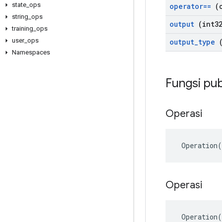
state
_
ops
operator==
(
string
_
ops
output
(int32
training
_
ops
user
_
ops
output
_
type
(
Namespaces
Fungsi pub
Operasi
 Operation
Operasi
 Operation(
