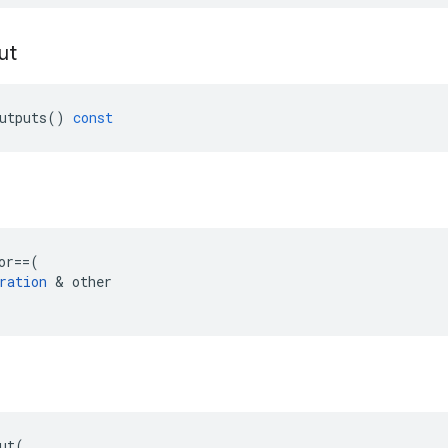
ut
utputs
()
const
or
==
(
ration
&
other
ut
(