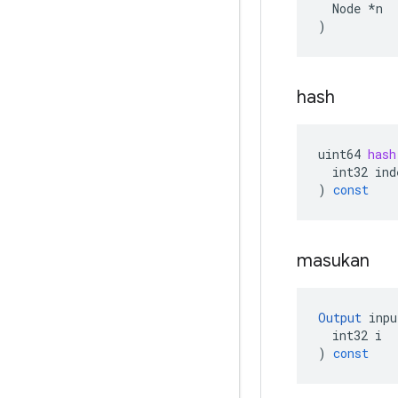
  Node *n

)
hash
uint64
hash
int32
ind
)
const
masukan
Output
inpu
int32
i
)
const