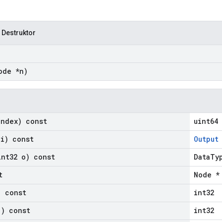
n
 Destruktor
de *n)
ndex) const
uint64
i) const
Output
nt32 o) const
DataTy
t
Node *
 const
int32
) const
int32