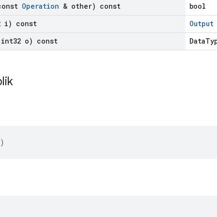
const
Operation
& other) const
bool
 i) const
Output
int32 o) const
DataTy
lik
()