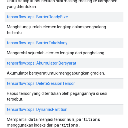
Untuk setiap kunci, berikan nilai masing-masing ke komponen
yang ditentukan.
tensorflow::ops::BarrierReadySize
Menghitung jumlah elemen lengkap dalam penghalang
tertentu.
tensorflow::ops::BarrierTakeMany
Mengambil sejumlah elemen lengkap dari penghalang.
tensorflow::ops::Akumulator Bersyarat
Akumulator bersyarat untuk menggabungkan gradien.
tensorflow::ops::DeleteSessionTensor
Hapus tensor yang ditentukan oleh pegangannya di sesi
tersebut.
tensorflow::ops::DynamicPartition
data
num
_
partitions
Mempartisi
menjadi tensor
partitions
menggunakan indeks dari
.