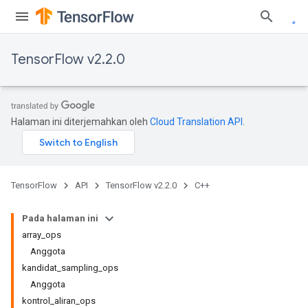
TensorFlow v2.2.0
Halaman ini diterjemahkan oleh
Cloud Translation API
.
TensorFlow
API
TensorFlow v2.2.0
C++
Pada halaman ini
array_ops
Anggota
kandidat_sampling_ops
Anggota
kontrol_aliran_ops