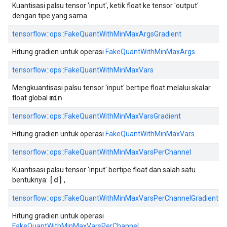
Kuantisasi palsu tensor 'input', ketik float ke tensor 'output'
dengan tipe yang sama.
tensorflow::ops::FakeQuantWithMinMaxArgsGradient
Hitung gradien untuk operasi
FakeQuantWithMinMaxArgs
.
tensorflow::ops::FakeQuantWithMinMaxVars
Mengkuantisasi palsu tensor 'input' bertipe float melalui skalar
min
float global
tensorflow::ops::FakeQuantWithMinMaxVarsGradient
Hitung gradien untuk operasi
FakeQuantWithMinMaxVars
.
tensorflow::ops::FakeQuantWithMinMaxVarsPerChannel
Kuantisasi palsu tensor 'input' bertipe float dan salah satu
[d]
bentuknya:
,.
tensorflow::ops::FakeQuantWithMinMaxVarsPerChannelGradient
Hitung gradien untuk operasi
FakeQuantWithMinMaxVarsPerChannel
.