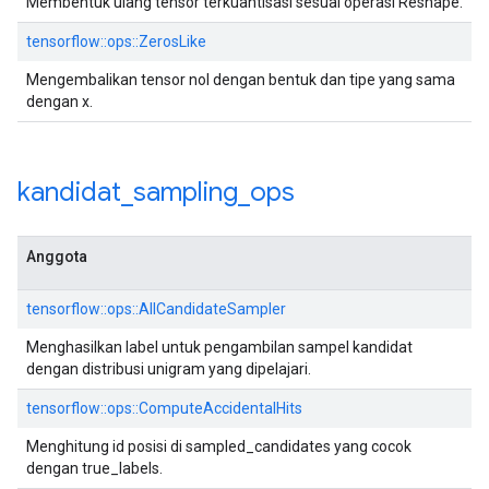
Membentuk ulang tensor terkuantisasi sesuai operasi Reshape.
tensorflow::ops::ZerosLike
Mengembalikan tensor nol dengan bentuk dan tipe yang sama
dengan x.
kandidat
_
sampling
_
ops
Anggota
tensorflow::ops::AllCandidateSampler
Menghasilkan label untuk pengambilan sampel kandidat
dengan distribusi unigram yang dipelajari.
tensorflow::ops::ComputeAccidentalHits
Menghitung id posisi di sampled_candidates yang cocok
dengan true_labels.