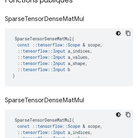
Fonctions publiques
Sparse
Tensor
Dense
Mat
Mul
SparseTensorDenseMatMul
(
const
::
tensorflow
::
Scope
&
scope
,
::
tensorflow
::
Input
a_indices
,
::
tensorflow
::
Input
a_values
,
::
tensorflow
::
Input
a_shape
,
::
tensorflow
::
Input
b
)
Sparse
Tensor
Dense
Mat
Mul
SparseTensorDenseMatMul
(
const
::
tensorflow
::
Scope
&
scope
,
::
tensorflow
::
Input
a_indices
,