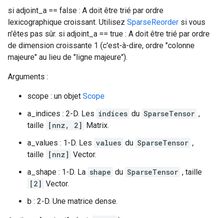
si adjoint_a == false : A doit être trié par ordre
lexicographique croissant. Utilisez
SparseReorder
si vous
n'êtes pas sûr. si adjoint_a == true : A doit être trié par ordre
de dimension croissante 1 (c'est-à-dire, ordre "colonne
majeure" au lieu de "ligne majeure").
Arguments :
scope : un objet
Scope
a_indices : 2-D. Les
indices
du
SparseTensor
,
taille
[nnz, 2]
Matrix.
a_values : 1-D. Les
values
du
SparseTensor
,
taille
[nnz]
Vector.
a_shape : 1-D. La
shape
du
SparseTensor
, taille
[2]
Vector.
b : 2-D. Une matrice dense.