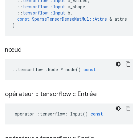
::
tensorflow
::
Input
a_values
,
::
tensorflow
::
Input
a_shape
,
::
tensorflow
::
Input
b
,
const
SparseTensorDenseMatMul
::
Attrs
&
attrs
)
nœud
::
tensorflow
::
Node
*
node
()
const
opérateur
::
tensorflow
::
Entrée
operator
::
tensorflow
::
Input
()
const