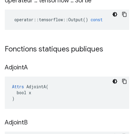
opérateur
::
tensorflow
::
Sortie
operator
::
tensorflow
::
Output
()
const
Fonctions statiques publiques
Adjoint
A
Attrs
 AdjointA(

  bool x

)
Adjoint
B