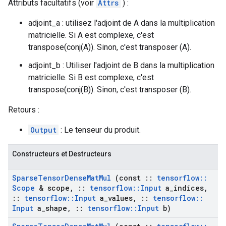
Attributs facultatifs (voir
Attrs
) :
adjoint_a : utilisez l'adjoint de A dans la multiplication
matricielle. Si A est complexe, c'est
transpose(conj(A)). Sinon, c'est transposer (A).
adjoint_b : Utiliser l'adjoint de B dans la multiplication
matricielle. Si B est complexe, c'est
transpose(conj(B)). Sinon, c'est transposer (B).
Retours :
Output
: Le tenseur du produit.
Constructeurs et Destructeurs
Sparse
Tensor
Dense
Mat
Mul
(const
::
tensorflow
::
Scope
& scope
,
::
tensorflow
::
Input
a
_
indices
,
::
tensorflow
::
Input
a
_
values
,
::
tensorflow
::
Input
a
_
shape
,
::
tensorflow
::
Input
b)