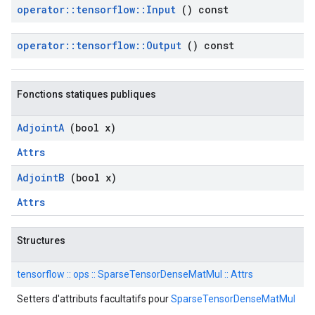
operator
::
tensorflow
::
Input
() const
operator
::
tensorflow
::
Output
() const
Fonctions statiques publiques
Adjoint
A
(bool x)
Attrs
Adjoint
B
(bool x)
Attrs
Structures
tensorflow :: ops :: SparseTensorDenseMatMul :: Attrs
Setters d'attributs facultatifs pour
SparseTensorDenseMatMul
.