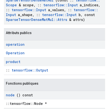
Sparse
Tensor
Dense
Mat
Mul
(const
::
tensorflow
::
Scope
& scope
,
::
tensorflow
::
Input
a
_
indices
,
::
tensorflow
::
Input
a
_
values
,
::
tensorflow
::
Input
a
_
shape
,
::
tensorflow
::
Input
b
,
const
Sparse
Tensor
Dense
Mat
Mul
::
Attrs
& attrs)
Attributs publics
operation
Operation
product
::
tensorflow::Output
Fonctions publiques
node
() const
::tensorflow::Node *