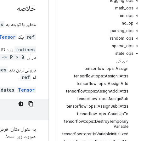
logging
_
ops
خلاصه
math
_
ops
nn
_
ops
no
_
op
متغیر با توجه به
es
parsing
_
ops
ref
یک
Tensor
random
_
ops
sparse
_
ops
indices
باید تا
state
_
ops
در آن
0 < K <= P
نمای کلی
tensorflow
::
ops
::
Assign
درونی‌ترین بعد
ces
tensorflow
::
ops
::
Assign
::
Attrs
ام
ref
.
tensorflow
::
ops
::
Assign
Add
pdates
Tensor
tensorflow
::
ops
::
Assign
Add
::
Attrs
tensorflow
::
ops
::
Assign
Sub
tensorflow
::
ops
::
Assign
Sub
::
Attrs
tensorflow
::
ops
::
Count
Up
To
tensorflow
::
ops
::
Destroy
Temporary
Variable
tensorflow
::
ops
::
Is
Variable
Initialized
صورت زیر است: