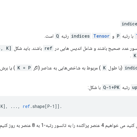
indic
با رتبه
P
و
Tensor
indices
رتبه
Q
است.
نسور عدد صحیح باشند و شامل اندیس هایی در
ref
باشند. باید شکل
[d_0, ..., d_{Q-2}, K]
.
indi
(با طول
K
) مربوط به شاخص‌هایی به عناصر (اگر
K = P
) یا برش‌
u
رتبه
Q-1+PK
با شکل:
[K
]
,
...,
ref
.
shape
[
P-1
]
]
.
به عنوان مثال، فرض کنید می خواهیم 4 عنصر پراک