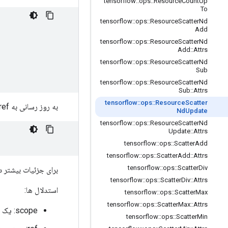
tensorflow
::
ops
::
Resource
Count
Up
To
tensorflow
::
ops
::
Resource
Scatter
Nd
Add
tensorflow
::
ops
::
Resource
Scatter
Nd
Add
::
Attrs
tensorflow
::
ops
::
Resource
Scatter
Nd
Sub
tensorflow
::
ops
::
Resource
Scatter
Nd
Sub
::
Attrs
tensorflow
::
ops
::
Resource
Scatter
به روز رسانی به ref به صورت زیر خواهد بود:
Nd
Update
tensorflow
::
ops
::
Resource
Scatter
Nd
Update
::
Attrs
tensorflow
::
ops
::
Scatter
Add
tensorflow
::
ops
::
Scatter
Add
::
Attrs
tensorflow
::
ops
::
Scatter
Div
برای جزئیات بیشتر د
tensorflow
::
ops
::
Scatter
Div
::
Attrs
استدلال ها:
tensorflow
::
ops
::
Scatter
Max
tensorflow
::
ops
::
Scatter
Max
::
Attrs
scope: یک شی
tensorflow
::
ops
::
Scatter
Min