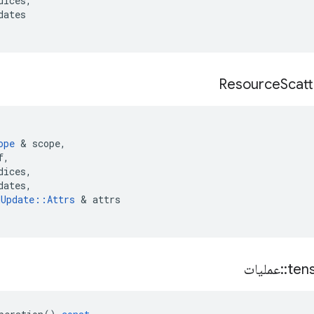
dices
,
dates
Resource
Scatt
(
ope
&
scope
,
f
,
dices
,
dates
,
dUpdate
::
Attrs
&
attrs
ten
::
عملیات