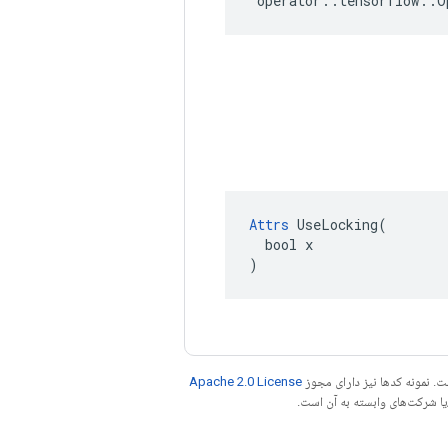
operator
::
tensorflow
::
O
Attrs
 UseLocking(

  bool x

)
. نمونه کدها نیز دارای مجوز
Apache 2.0 License