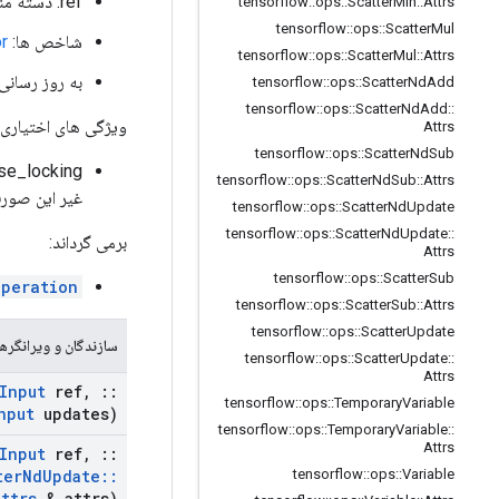
ref: دسته منبع. باید از یک VarHandleOp باشد.
tensorflow
::
ops
::
Scatter
Min
::
Attrs
tensorflow
::
ops
::
Scatter
Mul
شاخص ها: A
r
tensorflow
::
ops
::
Scatter
Mul
::
Attrs
به روز رسانی
tensorflow
::
ops
::
Scatter
Nd
Add
tensorflow
::
ops
::
Scatter
Nd
Add
::
ویژگی های اختیاری 
Attrs
tensorflow
::
ops
::
Scatter
Nd
Sub
tensorflow
::
ops
::
Scatter
Nd
Sub
::
Attrs
غیر این صورت
tensorflow
::
ops
::
Scatter
Nd
Update
tensorflow
::
ops
::
Scatter
Nd
Update
::
برمی گرداند:
Attrs
tensorflow
::
ops
::
Scatter
Sub
Operation
tensorflow
::
ops
::
Scatter
Sub
::
Attrs
tensorflow
::
ops
::
Scatter
Update
سازندگان و ویرانگرها
tensorflow
::
ops
::
Scatter
Update
::
Attrs
Input
ref
,
::
tensorflow
::
ops
::
Temporary
Variable
nput
updates)
tensorflow
::
ops
::
Temporary
Variable
::
Attrs
Input
ref
,
::
ter
Nd
Update
::
tensorflow
::
ops
::
Variable
Attrs
& attrs)