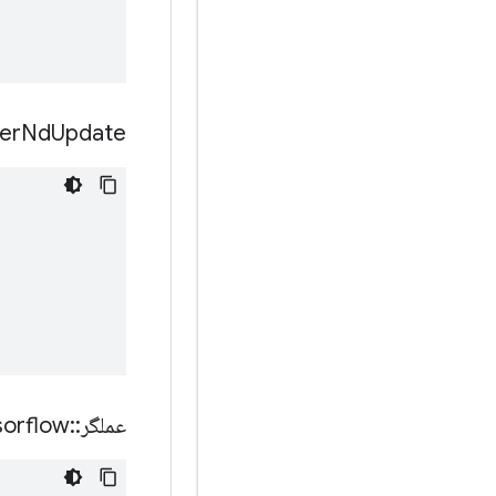
er
Nd
Update
عملگر
::
sorflow