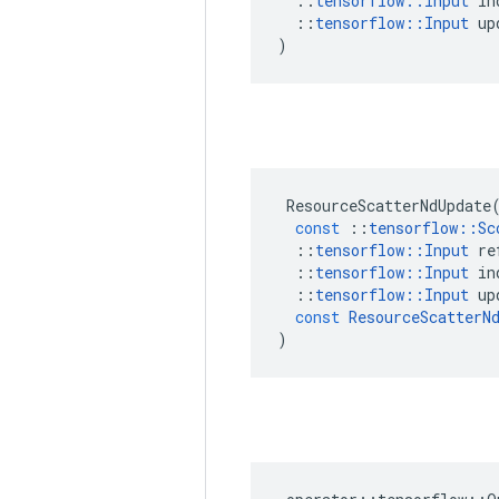
::
tensorflow
::
Input
in
::
tensorflow
::
Input
up
)
ResourceScatterNdUpdate
const
::
tensorflow
::
Sc
::
tensorflow
::
Input
re
::
tensorflow
::
Input
in
::
tensorflow
::
Input
up
const
ResourceScatterN
)