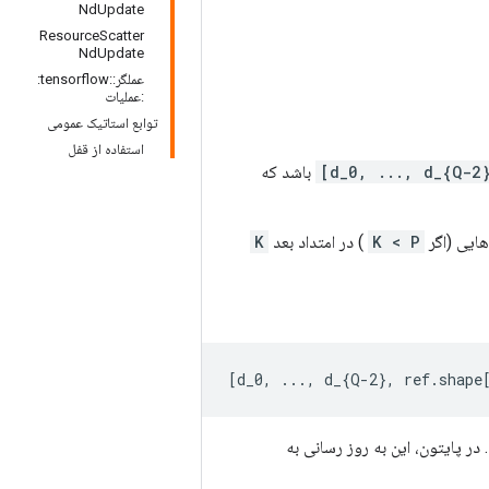
NdUpdate
ResourceScatter
NdUpdate
عملگر::tensorflow:
:عملیات
توابع استاتیک عمومی
استفاده از قفل
باشد که
هایی (اگر
K < P
) در امتداد بعد
K
[
d_0, ..., d_{Q-2}, ref.shape
نده را به تانسور رتبه-1 به 8 عنصر به روز کنیم. در پایتون، این به روز رسانی به