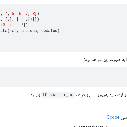
3
,
4
,
5
,
6
,
7
,
8
])
],
[
3
],
[
1
]
,[
7
]])
10
,
11
,
12
])
date
(
ref
,
indices
,
updates
)
:
رباره نحوه به‌روزرسانی برش‌ها،
tf.scatter_nd
ببینید.
Scope