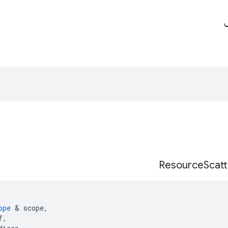
ی
Resource
Scatt
(
ope
&
scope
,
f
,