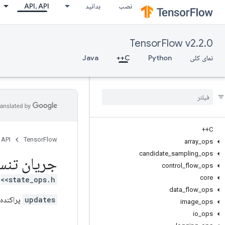
نصب
بدانید
API، API
TensorFlow v2.2.0
نمای کلی
Python
C++
Java
C++
 API
TensorFlow
array
_
ops
candidate
_
sampling
_
ops
جریان تنس
control
_
flow
_
ops
core
<state_ops.h>
data
_
flow
_
ops
updates
پراکنده 
image
_
ops
io
_
ops