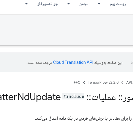
زیست بوم
انجمن
چرا تنسورفلو
این صفحه به‌وسیله
ترجمه شده است.
C++
TensorFlow v2.2.0
API،
ور
::
عملیات
::
Resource
Update
Nd
tter
#include
را برای مقادیر یا برش‌های فردی در یک داده اعمال می‌کند.