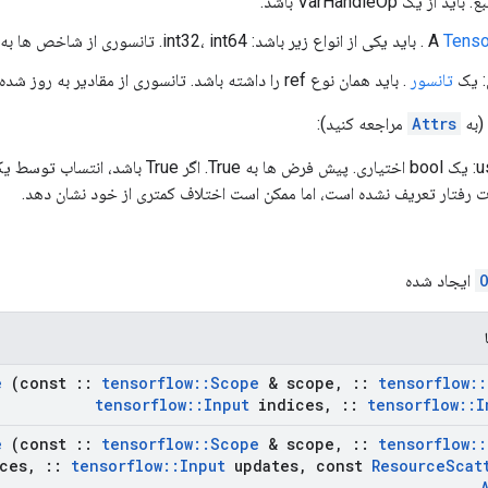
Tenso
. باید یکی از انواع زیر باشد: int32، int64. تانسوری از شاخص ها به رفر.
: یک
تانسور
. باید همان نوع ref را داشته باشد. تانسوری از مقادیر به روز شده برای افزودن به مرجع.
(به
Attrs
مراجعه کنید):
use_locking: یک bool اختیاری. پیش فرض ها به ue
 رفتار تعریف نشده است، اما ممکن است اختلاف کمتری از خود نشان دهد.
ایجاد شده
e
(const
::
tensorflow
::
Scope
& scope
,
::
tensorflow
::
tensorflow
::
Input
indices
,
::
tensorflow
::
I
e
(const
::
tensorflow
::
Scope
& scope
,
::
tensorflow
::
ces
,
::
tensorflow
::
Input
updates
,
const
Resource
Scat