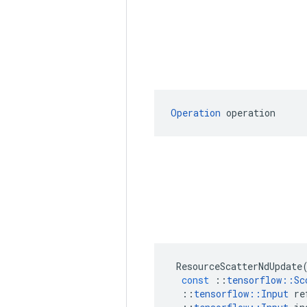
Operation
 operation
ResourceScatterNdUpdate
const
::
tensorflow
::
Sc
::
tensorflow
::
Input
re