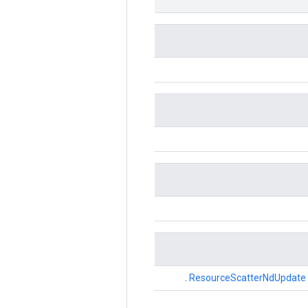
.
ResourceScatterNdUpdate