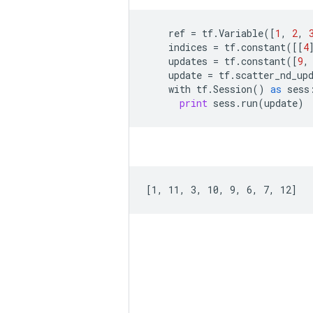
ref
=
tf
.
Variable
([
1
,
2
,
indices
=
tf
.
constant
([[
4
updates
=
tf
.
constant
([
9
,
update
=
tf
.
scatter_nd_up
with
tf
.
Session
()
as
sess
print
sess
.
run
(
update
)
[1, 11, 3, 10, 9, 6, 7, 12]