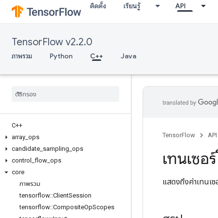
ติดตั้ง
เรียนรู้
API
TensorFlow v2.2.0
ภาพรวม
Python
C++
Java
C++
TensorFlow
API
array
_
ops
candidate
_
sampling
_
ops
เทนเซอร์
control
_
flow
_
ops
core
แสดงถึงค่าเทนเซอ
ภาพรวม
tensorflow
::
Client
Session
tensorflow
::
Composite
Op
Scopes