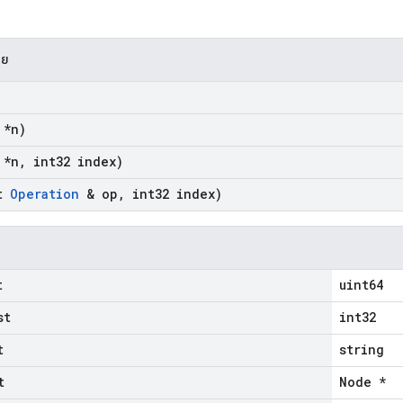
าย
 *n)
 *n
,
int32 index)
t
Operation
& op
,
int32 index)
t
uint64
st
int32
t
string
t
Node *