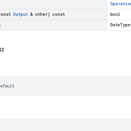
Operatio
const
Output
& other) const
bool
t
DataType
ณะ
efault