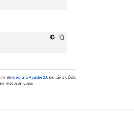
าตภายใต้
ใบอนุญาต Apache 2.0
เว้นแต่จะระบุไว้เป็น
ละ/หรือบริษัทในเครือ