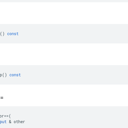
()
const
p
()
const
==
or
==
(
put
&
other