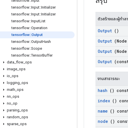
สรุป
tensorflow
::
Input
tensorflow
::
Input
::
Initializer
tensorflow
::
Input
::
Initializer
ตัวสร้างและผู้ทำล
tensorflow
::
Input
List
tensorflow
::
Operation
Output
()
tensorflow
::
Output
Output
(Node
tensorflow
::
Output
Hash
tensorflow
::
Scope
Output
(Node
tensorflow
::
Tensor
Buffer
Output
(cons
data
_
flow
_
ops
image
_
ops
io
_
ops
งานสาธารณะ
logging
_
ops
math
_
ops
hash
() cons
nn
_
ops
index
() con
no
_
op
parsing
_
ops
name
() cons
random
_
ops
node
() cons
sparse
_
ops