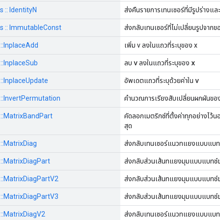
s :: IdentityN
ส่งคืนรายการเทนเซอร์ที่มีรูปร่างแล
ops :: ImmutableConst
ส่งกลับเทนเซอร์ที่ไม่เปลี่ยนรูปจา
s::InplaceAdd
เพิ่ม v ลงในแถวที่ระบุของ x
v
x
s::InplaceSub
ลบ
ลงในแถวที่ระบุของ
v
s::InplaceUpdate
อัพเดตแถวที่ระบุด้วยค่าใน
s::InvertPermutation
คำนวณการเรียงสับเปลี่ยนผกผันขอ
ps::MatrixBandPart
คัดลอกเมตริกซ์ที่ตั้งค่าทุกอย่างไว้
สุด
s::MatrixDiag
ส่งกลับเทนเซอร์แนวทแยงแบบแบทช
s::MatrixDiagPart
ส่งกลับส่วนเส้นทแยงมุมแบบแบทช์
ps::MatrixDiagPartV2
ส่งกลับส่วนเส้นทแยงมุมแบบแบทช์
ps::MatrixDiagPartV3
ส่งกลับส่วนเส้นทแยงมุมแบบแบทช์
s::MatrixDiagV2
ส่งกลับเทนเซอร์แนวทแยงแบบแบทช