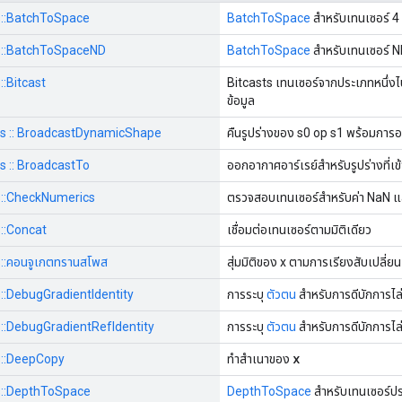
ps::BatchToSpace
BatchToSpace
สำหรับเทนเซอร์ 4 
ps::BatchToSpaceND
BatchToSpace
สำหรับเทนเซอร์ N
::Bitcast
Bitcasts เทนเซอร์จากประเภทหนึ่งไ
ข้อมูล
 ops :: BroadcastDynamicShape
คืนรูปร่างของ s0 op s1 พร้อมกา
ps :: BroadcastTo
ออกอากาศอาร์เรย์สำหรับรูปร่างที่เข้
ps::CheckNumerics
ตรวจสอบเทนเซอร์สำหรับค่า NaN แ
s::Concat
เชื่อมต่อเทนเซอร์ตามมิติเดียว
ps::คอนจูเกตทรานสโพส
สุ่มมิติของ x ตามการเรียงสับเปลี่ย
s::DebugGradientIdentity
การระบุ
ตัวตน
สำหรับการดีบักการไล่
ps::DebugGradientRefIdentity
การระบุ
ตัวตน
สำหรับการดีบักการไล่
x
ps::DeepCopy
ทำสำเนาของ
ps::DepthToSpace
DepthToSpace
สำหรับเทนเซอร์ป