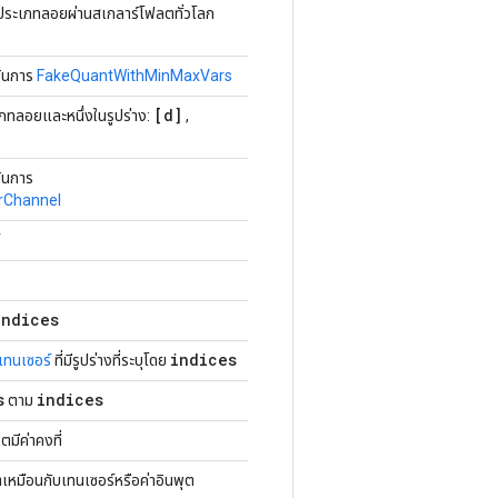
ประเภทลอยผ่านสเกลาร์โฟลตทั่วโลก
นินการ
FakeQuantWithMinMaxVars
[d]
ภทลอยและหนึ่งในรูปร่าง:
,
ินการ
rChannel
indices
indices
เทนเซอร์
ที่มีรูปร่างที่ระบุโดย
s
indices
ตาม
ตมีค่าคงที่
หาเหมือนกับเทนเซอร์หรือค่าอินพุต