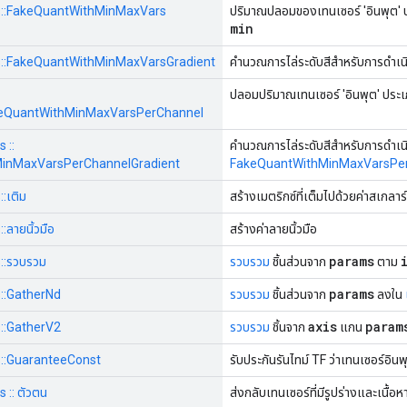
ops::FakeQuantWithMinMaxVars
ปริมาณปลอมของเทนเซอร์ 'อินพุต' 
min
ops::FakeQuantWithMinMaxVarsGradient
คำนวณการไล่ระดับสีสำหรับการดำเ
ปลอมปริมาณเทนเซอร์ 'อินพุต' ประเ
FakeQuantWithMinMaxVarsPerChannel
s ::
คำนวณการไล่ระดับสีสำหรับการดำเน
inMaxVarsPerChannelGradient
FakeQuantWithMinMaxVarsPe
::เติม
สร้างเมตริกซ์ที่เต็มไปด้วยค่าสเกลาร์
:ลายนิ้วมือ
สร้างค่าลายนิ้วมือ
params
s::รวบรวม
รวบรวม
ชิ้นส่วนจาก
ตาม
params
s::GatherNd
รวบรวม
ชิ้นส่วนจาก
ลงใน
axis
param
s::GatherV2
รวบรวม
ชิ้นจาก
แกน
ps::GuaranteeConst
รับประกันรันไทม์ TF ว่าเทนเซอร์อินพุ
s :: ตัวตน
ส่งกลับเทนเซอร์ที่มีรูปร่างและเนื้อ