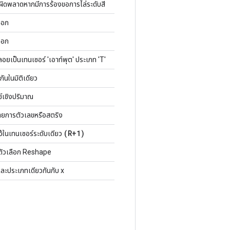
้อผิดพลาดหากมีการร้องขอการไล่ระดับสี
ออก
ออก
อยเป็นเทนเซอร์ 'เอาท์พุต' ประเภท 'T'
กันในมิติเดียว
์เชิงปริมาณ
ยการตัวเลขหรือสตริง
(R+1)
ว้ในเทนเซอร์ระดับเดียว
มตัวเลือก Reshape
งและประเภทเดียวกันกับ x