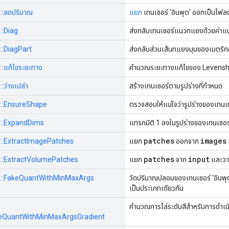
s::ลดปริมาณ
แยก
เทนเซอร์ 'อินพุต' ออกเป็นโฟ
::Diag
ส่งกลับเทนเซอร์แนวทแยงด้วยค่าแ
s::DiagPart
ส่งกลับส่วนเส้นทแยงมุมของเมตริกซ
s::แก้ไขระยะทาง
คำนวณระยะทางแก้ไขของ Levensht
:ว่างเปล่า
สร้างเทนเซอร์ตามรูปร่างที่กำหนด
ps::EnsureShape
ตรวจสอบให้แน่ใจว่ารูปร่างของเทนเซ
ps::ExpandDims
แทรกมิติ 1 ลงในรูปร่างของเทนเซอร
patches
images
ps::ExtractImagePatches
แยก
ออกจาก
patches
input
ps::ExtractVolumePatches
แยก
จาก
และวาง
ops::FakeQuantWithMinMaxArgs
วัดปริมาณปลอมของเทนเซอร์ 'อินพุต' พ
เป็นประเภทเดียวกัน
คำนวณการไล่ระดับสีสำหรับการดำเ
FakeQuantWithMinMaxArgsGradient