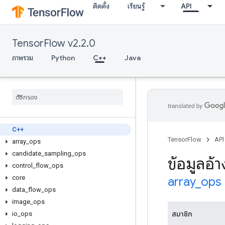
ติดตั้ง
เรียนรู้
API
TensorFlow v2.2.0
ภาพรวม
Python
C++
Java
C++
TensorFlow
API
array
_
ops
candidate
_
sampling
_
ops
ข้อมูลอ้
control
_
flow
_
ops
core
array
_
ops
data
_
flow
_
ops
image
_
ops
io
_
ops
สมาชิก