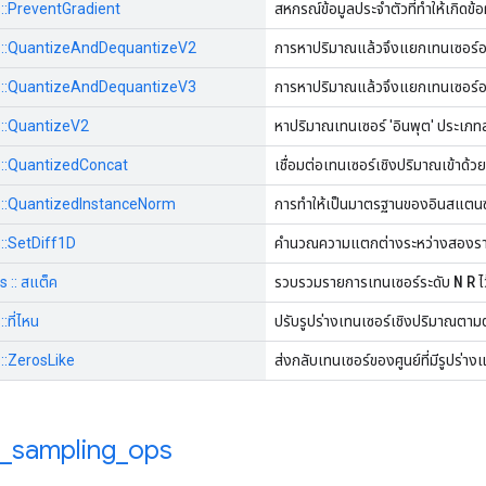
s::PreventGradient
สหกรณ์ข้อมูลประจำตัวที่ทำให้เกิดข
ops::QuantizeAndDequantizeV2
การหาปริมาณแล้วจึงแยกเทนเซอร์
ops::QuantizeAndDequantizeV3
การหาปริมาณแล้วจึงแยกเทนเซอร์
ps::QuantizeV2
หาปริมาณเทนเซอร์ 'อินพุต' ประเภทล
ps::QuantizedConcat
เชื่อมต่อเทนเซอร์เชิงปริมาณเข้าด้วย
ps::QuantizedInstanceNorm
การทำให้เป็นมาตรฐานของอินสแตนซ
s::SetDiff1D
คำนวณความแตกต่างระหว่างสองรา
N
R
s :: สแต็ค
รวบรวมรายการเทนเซอร์ระดับ
ไ
:ที่ไหน
ปรับรูปร่างเทนเซอร์เชิงปริมาณตา
s::ZerosLike
ส่งกลับเทนเซอร์ของศูนย์ที่มีรูปร่า
_
sampling
_
ops