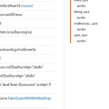
state_ops
ลตหรือ bfloat16
เทนเซอร์
สมาชิก
String_ops
นวทแยงที่กำหนด
สมาชิก
์
การฝึกอบรม _ops
สมาชิก
ein (อาจเป็นมาตรฐาน)
user_ops
สมาชิก
อร์ตรงกับรูปร่างที่คาดหวัง
์
และวางไว้ในมิติเอาต์พุต "เชิงลึก"
ไว้ในมิติเอาต์พุต "เชิงลึก"
ิมพ์ float เป็นเทนเซอร์ 'เอาท์พุต' ที่
นินการ
FakeQuantWithMinMaxArgs