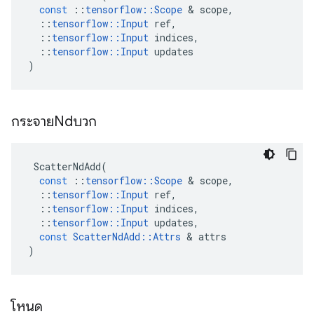
const
::
tensorflow
::
Scope
&
scope
,
::
tensorflow
::
Input
ref
,
::
tensorflow
::
Input
indices
,
::
tensorflow
::
Input
updates
)
กระจายNdบวก
ScatterNdAdd
(
const
::
tensorflow
::
Scope
&
scope
,
::
tensorflow
::
Input
ref
,
::
tensorflow
::
Input
indices
,
::
tensorflow
::
Input
updates
,
const
ScatterNdAdd
::
Attrs
&
attrs
)
โหนด