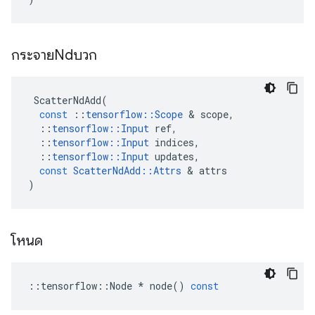
กระจายNdบวก
ScatterNdAdd
(
const
::
tensorflow
::
Scope
&
scope
,
::
tensorflow
::
Input
ref
,
::
tensorflow
::
Input
indices
,
::
tensorflow
::
Input
updates
,
const
ScatterNdAdd
::
Attrs
&
attrs
)
โหนด
::
tensorflow
::
Node
*
node
()
const