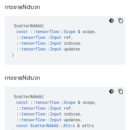
กระจายNdบวก
ScatterNdAdd
(
const
::
tensorflow
::
Scope
&
scope
,
::
tensorflow
::
Input
ref
,
::
tensorflow
::
Input
indices
,
::
tensorflow
::
Input
updates
)
กระจายNdบวก
ScatterNdAdd
(
const
::
tensorflow
::
Scope
&
scope
,
::
tensorflow
::
Input
ref
,
::
tensorflow
::
Input
indices
,
::
tensorflow
::
Input
updates
,
const
ScatterNdAdd
::
Attrs
&
attrs