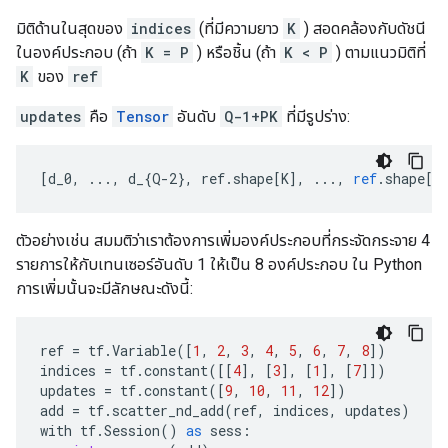
มิติด้านในสุดของ
indices
(ที่มีความยาว
K
) สอดคล้องกับดัชนี
ในองค์ประกอบ (ถ้า
K = P
) หรือชิ้น (ถ้า
K < P
) ตามแนวมิติที่
K
ของ
ref
updates
คือ
Tensor
อันดับ
Q-1+PK
ที่มีรูปร่าง:
[
d_0, ..., d_{Q-2}, ref.shape[K
]
,
...,
ref
.
shape
[
P
ตัวอย่างเช่น สมมติว่าเราต้องการเพิ่มองค์ประกอบที่กระจัดกระจาย 4
รายการให้กับเทนเซอร์อันดับ 1 ให้เป็น 8 องค์ประกอบ ใน Python
การเพิ่มนั้นจะมีลักษณะดังนี้:
ref
=
tf
.
Variable
([
1
,
2
,
3
,
4
,
5
,
6
,
7
,
8
])
indices
=
tf
.
constant
([[
4
],
[
3
],
[
1
],
[
7
]])
updates
=
tf
.
constant
([
9
,
10
,
11
,
12
])
add
=
tf
.
scatter_nd_add
(
ref
,
indices
,
updates
)
with
tf
.
Session
()
as
sess
: