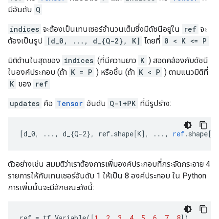
มีอันดับ
Q
indices
จะต้องเป็นเทนเซอร์จำนวนเต็มซึ่งมีดัชนีอยู่ใน
ref
จะ
ต้องเป็นรูป
[d_0, ..., d_{Q-2}, K]
โดยที่
0 < K <= P
มิติด้านในสุดของ
indices
(ที่มีความยาว
K
) สอดคล้องกับดัชนี
ในองค์ประกอบ (ถ้า
K = P
) หรือชิ้น (ถ้า
K < P
) ตามแนวมิติที่
K
ของ
ref
updates
คือ
Tensor
อันดับ
Q-1+PK
ที่มีรูปร่าง:
[
d_0, ..., d_{Q-2}, ref.shape[K
]
,
...,
ref
.
shape
[
P
ตัวอย่างเช่น สมมติว่าเราต้องการเพิ่มองค์ประกอบที่กระจัดกระจาย 4
รายการให้กับเทนเซอร์อันดับ 1 ให้เป็น 8 องค์ประกอบ ใน Python
การเพิ่มนั้นจะมีลักษณะดังนี้:
ref
=
tf
.
Variable
([
1
,
2
,
3
,
4
,
5
,
6
,
7
,
8
])