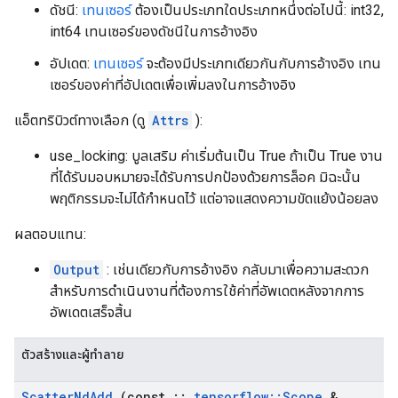
ดัชนี:
เทนเซอร์
ต้องเป็นประเภทใดประเภทหนึ่งต่อไปนี้: int32,
int64 เทนเซอร์ของดัชนีในการอ้างอิง
อัปเดต:
เทนเซอร์
จะต้องมีประเภทเดียวกันกับการอ้างอิง เทน
เซอร์ของค่าที่อัปเดตเพื่อเพิ่มลงในการอ้างอิง
แอ็ตทริบิวต์ทางเลือก (ดู
Attrs
):
use_locking: บูลเสริม ค่าเริ่มต้นเป็น True ถ้าเป็น True งาน
ที่ได้รับมอบหมายจะได้รับการปกป้องด้วยการล็อค มิฉะนั้น
พฤติกรรมจะไม่ได้กำหนดไว้ แต่อาจแสดงความขัดแย้งน้อยลง
ผลตอบแทน:
Output
: เช่นเดียวกับการอ้างอิง กลับมาเพื่อความสะดวก
สำหรับการดำเนินงานที่ต้องการใช้ค่าที่อัพเดตหลังจากการ
อัพเดตเสร็จสิ้น
ตัวสร้างและผู้ทำลาย
Scatter
Nd
Add
(const
::
tensorflow
::
Scope
&