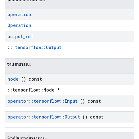
operation
Operation
output
_
ref
::
tensorflow::Output
งานสาธารณะ
node
() const
::tensorflow::Node *
operator
::
tensorflow
::
Input
() const
operator
::
tensorflow
::
Output
() const
ฟังก์ชันคงที่สาธารณะ