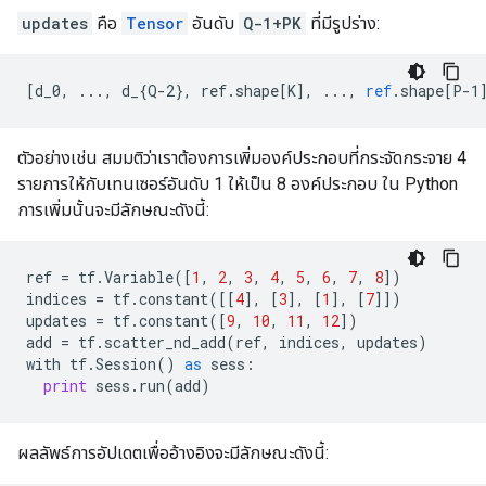
updates
คือ
Tensor
อันดับ
Q-1+PK
ที่มีรูปร่าง:
[
d_0, ..., d_{Q-2}, ref.shape[K
]
,
...,
ref
.
shape
[
P-1
ตัวอย่างเช่น สมมติว่าเราต้องการเพิ่มองค์ประกอบที่กระจัดกระจาย 4
รายการให้กับเทนเซอร์อันดับ 1 ให้เป็น 8 องค์ประกอบ ใน Python
การเพิ่มนั้นจะมีลักษณะดังนี้:
ref
=
tf
.
Variable
([
1
,
2
,
3
,
4
,
5
,
6
,
7
,
8
])
indices
=
tf
.
constant
([[
4
],
[
3
],
[
1
],
[
7
]])
updates
=
tf
.
constant
([
9
,
10
,
11
,
12
])
add
=
tf
.
scatter_nd_add
(
ref
,
indices
,
updates
)
with
tf
.
Session
()
as
sess
:
print
sess
.
run
(
add
)
ผลลัพธ์การอัปเดตเพื่ออ้างอิงจะมีลักษณะดังนี้: