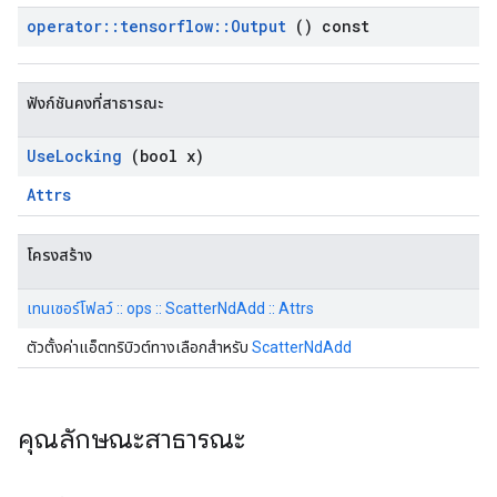
operator
::
tensorflow
::
Output
() const
ฟังก์ชันคงที่สาธารณะ
Use
Locking
(bool x)
Attrs
โครงสร้าง
เทนเซอร์โฟลว์ :: ops :: ScatterNdAdd :: Attrs
ตัวตั้งค่าแอ็ตทริบิวต์ทางเลือกสำหรับ
ScatterNdAdd
คุณลักษณะสาธารณะ