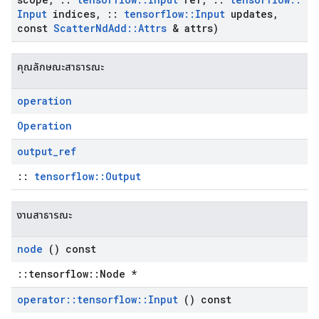
Input
indices
,
::
tensorflow
::
Input
updates
,
const
Scatter
Nd
Add
::
Attrs
& attrs)
คุณลักษณะสาธารณะ
operation
Operation
output
_
ref
::
tensorflow::Output
งานสาธารณะ
node
() const
::tensorflow::Node *
operator
::
tensorflow
::
Input
() const