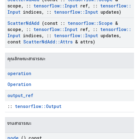
scope
,
::
tensorflow
::
Input
ref
,
::
tensorflow
::
Input
indices
,
::
tensorflow
::
Input
updates)
Scatter
Nd
Add
(const
::
tensorflow
::
Scope
&
scope
,
::
tensorflow
::
Input
ref
,
::
tensorflow
::
Input
indices
,
::
tensorflow
::
Input
updates
,
const
Scatter
Nd
Add
::
Attrs
& attrs)
คุณลักษณะสาธารณะ
operation
Operation
output
_
ref
::
tensorflow::Output
งานสาธารณะ
node
() const