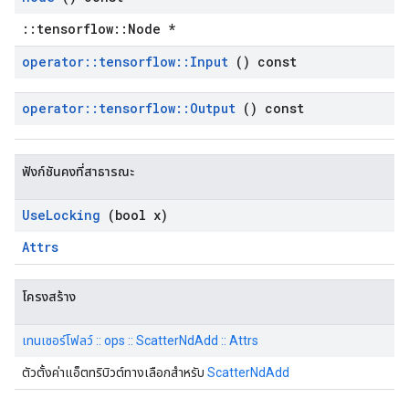
::tensorflow::Node *
operator
::
tensorflow
::
Input
() const
operator
::
tensorflow
::
Output
() const
ฟังก์ชันคงที่สาธารณะ
Use
Locking
(bool x)
Attrs
โครงสร้าง
เทนเซอร์โฟลว์ :: ops :: ScatterNdAdd :: Attrs
ตัวตั้งค่าแอ็ตทริบิวต์ทางเลือกสำหรับ
ScatterNdAdd