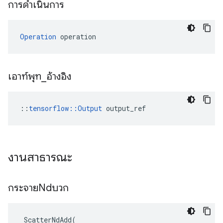
การดำเนินการ
Operation
 operation
เอาท์พุท
_
อ้างอิง
::
tensorflow::Output
 output_ref
งานสาธารณะ
กระจายNdบวก
ScatterNdAdd
(