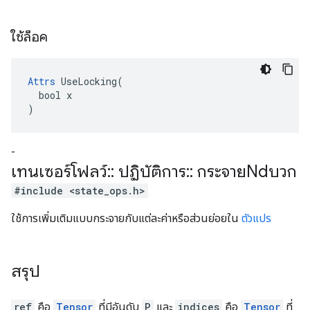
ใช้ล็อค
Attrs
 UseLocking(

  bool x

)
-
เทนเซอร์โฟลว์
::
ปฏิบัติการ
::
กระจายNdบวก
#include <state_ops.h>
ใช้การเพิ่มเติมแบบกระจายกับแต่ละค่าหรือส่วนย่อยใน
ตัวแปร
สรุป
ref
คือ
Tensor
ที่มีอันดับ
P
และ
indices
คือ
Tensor
ที่