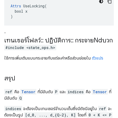
Attrs
 UseLocking(

  bool x

)
-
เทนเซอร์โฟลว์
::
ปฏิบัติการ
::
กระจายNdบวก
#include <state_ops.h>
ใช้การเพิ่มเติมแบบกระจายกับแต่ละค่าหรือส่วนย่อยใน
ตัวแปร
สรุป
ref
คือ
Tensor
ที่มีอันดับ
P
และ
indices
คือ
Tensor
ที่
มีอันดับ
Q
indices
จะต้องเป็นเทนเซอร์จำนวนเต็มซึ่งมีดัชนีอยู่ใน
ref
จะ
ต้องเป็นรูป
[d_0, ..., d_{Q-2}, K]
โดยที่
0 < K <= P