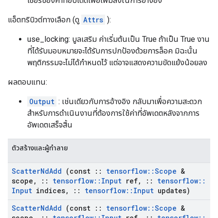
เซอร์ของค่าที่อัปเดตเพื่อเพิ่มลงในการอ้างอิง
แอ็ตทริบิวต์ทางเลือก (ดู
Attrs
):
use_locking: บูลเสริม ค่าเริ่มต้นเป็น True ถ้าเป็น True งาน
ที่ได้รับมอบหมายจะได้รับการปกป้องด้วยการล็อค มิฉะนั้น
พฤติกรรมจะไม่ได้กำหนดไว้ แต่อาจแสดงความขัดแย้งน้อยลง
ผลตอบแทน:
Output
: เช่นเดียวกับการอ้างอิง กลับมาเพื่อความสะดวก
สำหรับการดำเนินงานที่ต้องการใช้ค่าที่อัพเดตหลังจากการ
อัพเดตเสร็จสิ้น
ตัวสร้างและผู้ทำลาย
Scatter
Nd
Add
(const
::
tensorflow
::
Scope
&
scope
,
::
tensorflow
::
Input
ref
,
::
tensorflow
::
Input
indices
,
::
tensorflow
::
Input
updates)
Scatter
Nd
Add
(const
::
tensorflow
::
Scope
&
scope
,
::
tensorflow
::
Input
ref
,
::
tensorflow
::