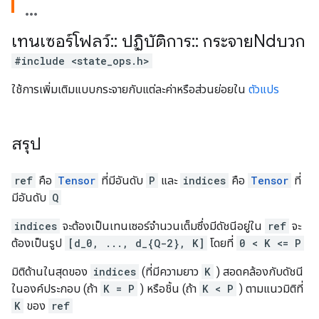
เทนเซอร์โฟลว์
::
ปฏิบัติการ
::
กระจายNdบวก
#include <state_ops.h>
ใช้การเพิ่มเติมแบบกระจายกับแต่ละค่าหรือส่วนย่อยใน
ตัวแปร
สรุป
ref
คือ
Tensor
ที่มีอันดับ
P
และ
indices
คือ
Tensor
ที่
มีอันดับ
Q
indices
จะต้องเป็นเทนเซอร์จำนวนเต็มซึ่งมีดัชนีอยู่ใน
ref
จะ
ต้องเป็นรูป
[d_0, ..., d_{Q-2}, K]
โดยที่
0 < K <= P
มิติด้านในสุดของ
indices
(ที่มีความยาว
K
) สอดคล้องกับดัชนี
ในองค์ประกอบ (ถ้า
K = P
) หรือชิ้น (ถ้า
K < P
) ตามแนวมิติที่
K
ของ
ref