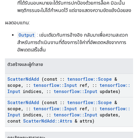
ที่ได้รับมอบหมายจะได้รับการปกป้องด้วยการล็อค มิฉะนั้น
พฤติกรรมจะไม่ได้กำหนดไว้ แต่อาจแสดงความขัดแย้งน้อยลง
ผลตอบแทน:
Output
: เช่นเดียวกับการอ้างอิง กลับมาเพื่อความสะดวก
สำหรับการดำเนินงานที่ต้องการใช้ค่าที่อัพเดตหลังจากการ
อัพเดตเสร็จสิ้น
ตัวสร้างและผู้ทำลาย
Scatter
Nd
Add
(const
::
tensorflow
::
Scope
&
scope
,
::
tensorflow
::
Input
ref
,
::
tensorflow
::
Input
indices
,
::
tensorflow
::
Input
updates)
Scatter
Nd
Add
(const
::
tensorflow
::
Scope
&
scope
,
::
tensorflow
::
Input
ref
,
::
tensorflow
::
Input
indices
,
::
tensorflow
::
Input
updates
,
const
Scatter
Nd
Add
::
Attrs
& attrs)
คุณลักษณะสาธารณะ