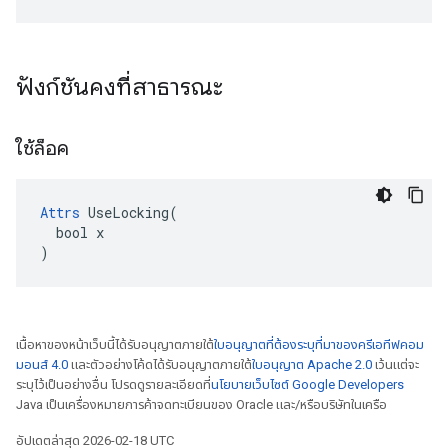
ฟังก์ชันคงที่สาธารณะ
ใช้ล็อค
Attrs
 UseLocking(

  bool x

)
เนื้อหาของหน้าเว็บนี้ได้รับอนุญาตภายใต้
ใบอนุญาตที่ต้องระบุที่มาของครีเอทีฟคอม
มอนส์ 4.0
และตัวอย่างโค้ดได้รับอนุญาตภายใต้
ใบอนุญาต Apache 2.0
เว้นแต่จะ
ระบุไว้เป็นอย่างอื่น โปรดดูรายละเอียดที่
นโยบายเว็บไซต์ Google Developers
Java เป็นเครื่องหมายการค้าจดทะเบียนของ Oracle และ/หรือบริษัทในเครือ
อัปเดตล่าสุด 2026-02-18 UTC