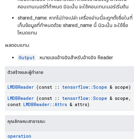
คอนเทนเนอร์ที่กำหนด มิฉะนั้น จะใช้คอนเทนเนอร์เริ่มต้น
shared_name: หากไม่ว่างเปล่า เครื่องอ่านนี้จะถูกตั้งชื่อในที่
เก็บข้อมูลที่กำหนดด้วย shared_name นี้ มิฉะนั้น จะใช้ชื่อ
โหนดแทน
ผลตอบแทน:
Output
: หมายเลขอ้างอิงสำหรับอ้างอิง Reader
ตัวสร้างและผู้ทำลาย
LMDBReader
(const
::
tensorflow
::
Scope
& scope)
LMDBReader
(const
::
tensorflow
::
Scope
& scope
,
const
LMDBReader
::
Attrs
& attrs)
คุณลักษณะสาธารณะ
operation