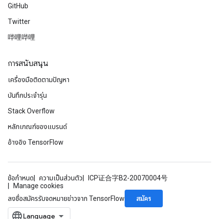
GitHub
Twitter
哔哩哔哩
การสนับสนุน
เครื่องมือติดตามปัญหา
บันทึกประจำรุ่น
Stack Overflow
หลักเกณฑ์ของแบรนด์
อ้างอิง TensorFlow
ข้อกำหนด
ความเป็นส่วนตัว
ICP证合字B2-20070004号
Manage cookies
สมัคร
ลงชื่อสมัครรับจดหมายข่าวจาก TensorFlow