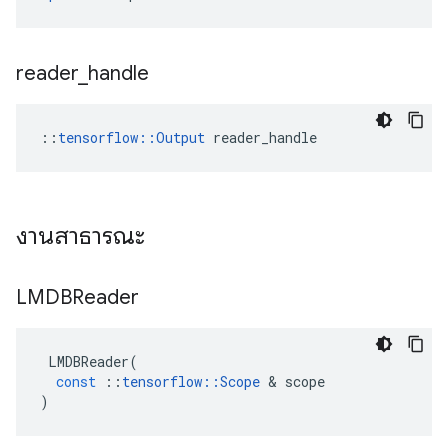
reader
_
handle
::
tensorflow::Output
 reader_handle
งานสาธารณะ
LMDBReader
LMDBReader
(
const
::
tensorflow
::
Scope
&
scope
)