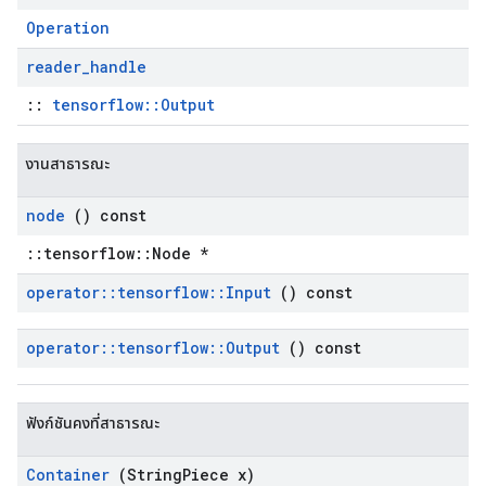
Operation
reader
_
handle
::
tensorflow::Output
งานสาธารณะ
node
() const
::tensorflow::Node *
operator
::
tensorflow
::
Input
() const
operator
::
tensorflow
::
Output
() const
ฟังก์ชันคงที่สาธารณะ
Container
(String
Piece x)