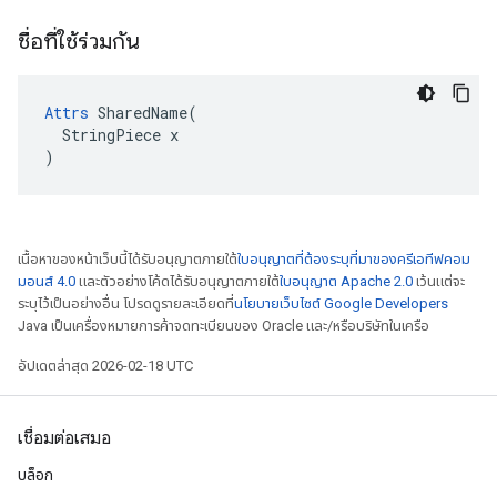
ชื่อที่ใช้ร่วมกัน
Attrs
 SharedName(

  StringPiece x

)
เนื้อหาของหน้าเว็บนี้ได้รับอนุญาตภายใต้
ใบอนุญาตที่ต้องระบุที่มาของครีเอทีฟคอม
มอนส์ 4.0
และตัวอย่างโค้ดได้รับอนุญาตภายใต้
ใบอนุญาต Apache 2.0
เว้นแต่จะ
ระบุไว้เป็นอย่างอื่น โปรดดูรายละเอียดที่
นโยบายเว็บไซต์ Google Developers
Java เป็นเครื่องหมายการค้าจดทะเบียนของ Oracle และ/หรือบริษัทในเครือ
อัปเดตล่าสุด 2026-02-18 UTC
เชื่อมต่อเสมอ
บล็อก