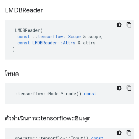
LMDBReader
LMDBReader
(
const
::
tensorflow
::
Scope
&
scope
,
const
LMDBReader
::
Attrs
&
attrs
)
โหนด
::
tensorflow
::
Node
*
node
()
const
ตัวดำเนินการ
::
tensorflow
::
อินพุต
operator
::
tensorflow
::
Input
()
const