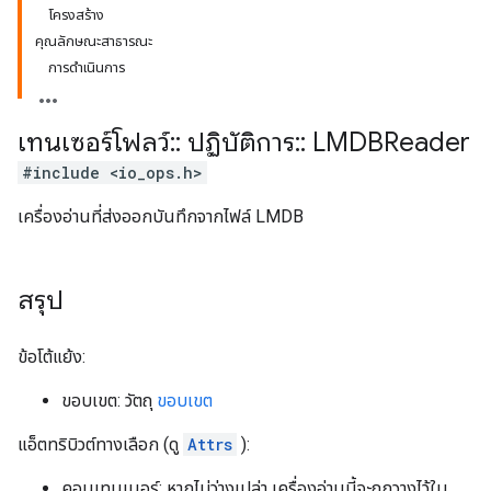
โครงสร้าง
คุณลักษณะสาธารณะ
การดำเนินการ
เทนเซอร์โฟลว์
::
ปฏิบัติการ
::
LMDBReader
#include <io_ops.h>
เครื่องอ่านที่ส่งออกบันทึกจากไฟล์ LMDB
สรุป
ข้อโต้แย้ง:
ขอบเขต: วัตถุ
ขอบเขต
แอ็ตทริบิวต์ทางเลือก (ดู
Attrs
):
คอนเทนเนอร์: หากไม่ว่างเปล่า เครื่องอ่านนี้จะถูกวางไว้ใน