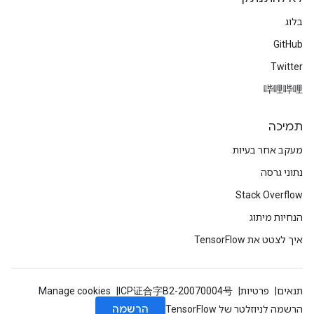
בלוג
GitHub
Twitter
哔哩哔哩
תמיכה
מעקב אחר בעיות
נתוני גרסה
Stack Overflow
הנחיות מיתוג
איך לצטט את TensorFlow
תנאים
פרטיות
ICP证合字B2-20070004号
Manage cookies
הרשמה
הרשמה לניוזלטר של TensorFlow