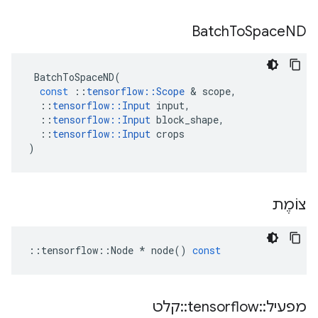
Batch
To
Space
ND
BatchToSpaceND
(
const
::
tensorflow
::
Scope
&
scope
,
::
tensorflow
::
Input
input
,
::
tensorflow
::
Input
block_shape
,
::
tensorflow
::
Input
crops
)
צוֹמֶת
::
tensorflow
::
Node
*
node
()
const
מפעיל
::
tensorflow
::
קלט