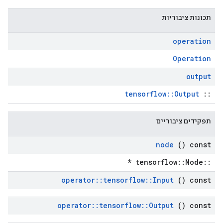
תכונות ציבוריות
operation
Operation
output
tensorflow::Output
::
תפקידים ציבוריים
node
() const
::tensorflow::Node *
operator
::
tensorflow
::
Input
() const
operator
::
tensorflow
::
Output
() const