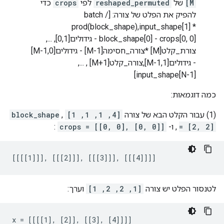
M]
של
reshaped_permuted
לפי
crops
כדי
להפיק את הפלט של צורה: [batch /
prod(block_shape),input_shape[1] *
block_shape[0] - crops[0, 0] - גידולים[0,1], ...,
צורת_קלט[M] *צורה_חסימה[M-1] - גידולים[M-1,0]
- גידולים[M-1,1],צורה_קלט[M+1] , ...,
input_shape[N-1]]
כמה דוגמאות:
(1) עבור הקלט הבא של צורה
[4, 1, 1, 1]
,
block_shape
= [2, 2]
, ו-
crops = [[0, 0], [0, 0]]
:
[[[[1]]], [[[2]]], [[[3]]], [[[4]]]]
לטנסור הפלט יש צורה
[1, 2, 2, 1]
וערך:
x = [[[[1], [2]], [[3], [4]]]]