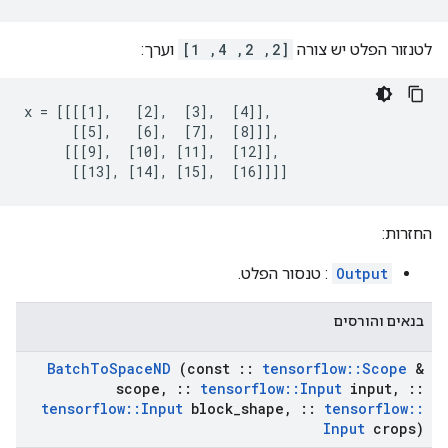
לטנזור הפלט יש צורה
[2, 2, 4, 1]
וערך:
x = [[[[1],   [2],  [3],  [4]],

      [[5],   [6],  [7],  [8]]],

     [[[9],  [10], [11],  [12]],

      [[13], [14], [15],  [16]]]]
החזרות:
Output
: טנסור הפלט.
בנאים והורסים
Batch
To
Space
ND
(const
::
tensorflow
::
Scope
&
scope
,
::
tensorflow
::
Input
input
,
::
tensorflow
::
Input
block
_
shape
,
::
tensorflow
::
Input
crops)