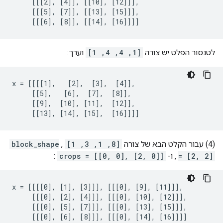
     [[[2], [4]], [[10], [12]]],

     [[[5], [7]], [[13], [15]]],

     [[[6], [8]], [[14], [16]]]]
לטנסור הפלט יש צורה
[1, 4, 4, 1]
וערך:
x = [[[[1],   [2],  [3],  [4]],

     [[5],   [6],  [7],  [8]],

     [[9],  [10], [11],  [12]],

     [[13], [14], [15],  [16]]]]
(4) עבור הקלט הבא של צורה
[8, 1, 3, 1]
,
block_shape
= [2, 2]
, ו-
crops = [[0, 0], [2, 0]]
:
x = [[[[0], [1], [3]]], [[[0], [9], [11]]],

     [[[0], [2], [4]]], [[[0], [10], [12]]],

     [[[0], [5], [7]]], [[[0], [13], [15]]],

     [[[0], [6], [8]]], [[[0], [14], [16]]]]