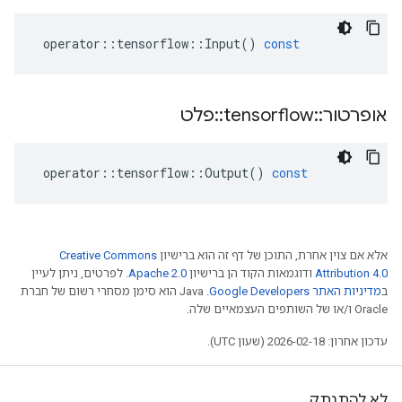
operator
::
tensorflow
::
Input
()
const
אופרטור
::
tensorflow
::
פלט
operator
::
tensorflow
::
Output
()
const
אלא אם צוין אחרת, התוכן של דף זה הוא ברישיון
Creative Commons
Attribution 4.0
ודוגמאות הקוד הן ברישיון
Apache 2.0
. לפרטים, ניתן לעיין
ב
מדיניות האתר Google Developers‏
.‏ Java הוא סימן מסחרי רשום של חברת
Oracle ו/או של השותפים העצמאיים שלה.
עדכון אחרון: 2026-02-18 (שעון UTC).
לא להתנתק