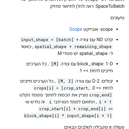
SpaceToBatch. ראה להלן לתיאור מדויק.
טיעונים:
scope: אובייקט
Scope
קלט: ND עם צורה
input_shape = [batch] +
spatial_shape + remaining_shape
, כאשר
ל- spatial_shape יש ממדי M.
block_shape: 1-D עם צורה
[M]
, כל הערכים
חייבים להיות >= 1.
יבולים: 2-D עם צורה
[M, 2]
, כל הערכים חייבים
להיות >= 0.
crops[i] = [crop_start,
crop_end]
מציין את הכמות לחתוך מממד הקלט
i + 1
, התואם לממד המרחבי
i
. זה נדרש ש-
crop_start[i] + crop_end[i] <=
.
block_shape[i] * input_shape[i + 1]
פעולה זו מקבילה לשלבים הבאים: