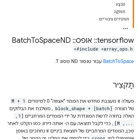
מִבצָע
תְפוּקָה
תפקידים ציבוריים
tensorflow
::
אופס
::
Batch
ND
Space
To
#include <array_ops.h>
BatchToSpace
עבור טנסור ND מסוג T.
תַקצִיר
פעולה זו מעצבת מחדש את הממד "אצווה" 0 למימדים
M + 1
של הצורה
block_shape + [batch]
, משלבת את הבלוקים
האלה בחזרה לרשת המוגדרת על ידי הממדים המרחביים
[1,
..., M]
, כדי לקבל תוצאה עם ה- אותה דירוג כמו הקלט. לאחר
מכן, הממדים המרחביים של תוצאת ביניים זו נחתכים באופן
אופציונלי לפי
crops
כדי להפיק את הפלט. זה ההפך של