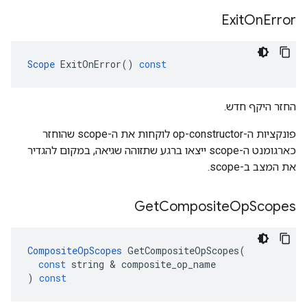
Exit
On
Error
Scope
ExitOnError
()
const
החזר היקף חדש.
פונקציות ה-op-constructor לוקחות את ה-scope שהוחזר
כארגומנט ה-scope ייצאו ברגע שתזוהה שגיאה, במקום להגדיר
את המצב ב-scope.
Get
Composite
Op
Scopes
CompositeOpScopes
GetCompositeOpScopes
(
const
string
&
composite_op_name
)
const