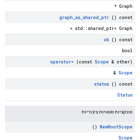
Graph *
graph
_
as
_
shared
_
ptr
() const
std::shared_ptr< Graph >
ok
() const
bool
operator=
(const
Scope
& other)
&
Scope
status
() const
Status
פונקציות סטטיות ציבוריות
()
New
Root
Scope
Scope