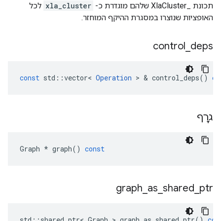
תכונת _XlaCluster שלהם מוגדרת כ-
xla_cluster
לכל
האופציות שנוצרו במסגרת ההיקף המוחזר.
control
_
deps
const
std
::
vector
<
Operation
>
&
control_deps
()
co
גרָף
Graph
*
graph
()
const
graph
_
as
_
shared
_
ptr
std
::
shared_ptr
<
Graph
>
graph_as_shared_ptr
()
con