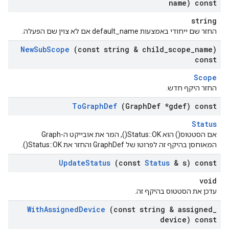
name) const
string
החזר שם ייחודי באמצעות default_name אם לא צוין שם הפעלה.
New
Sub
Scope
(const string & child
_
scope
_
name)
const
Scope
החזר היקף חדש.
To
Graph
Def
(Graph
Def *gdef) const
Status
אם הסטטוס() הוא Status::OK(), המר את אובייקט ה-Graph
המאוחסן בהיקף זה לפרוטו של GraphDef והחזר את Status::OK().
Update
Status
(const
Status
& s) const
void
עדכן את הסטטוס בהיקף זה.
With
Assigned
Device
(const string & assigned
_
device) const