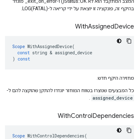
המצב המתקבל הוא לא Status::OK() ו-exit_on_error_ מוגדר
בהיקף זה, פונקציה זו יוצאת על ידי קריאה ל-LOG(FATAL).
With
Assigned
Device
Scope
WithAssignedDevice
(
const
string
&
assigned_device
)
const
מחזירה היקף חדש.
כל המבצעים שנוצרו בטווח המוחזר יוגדרו להתקן שהוקצה להם ל-
.
assigned_device
With
Control
Dependencies
Scope
WithControlDependencies
(