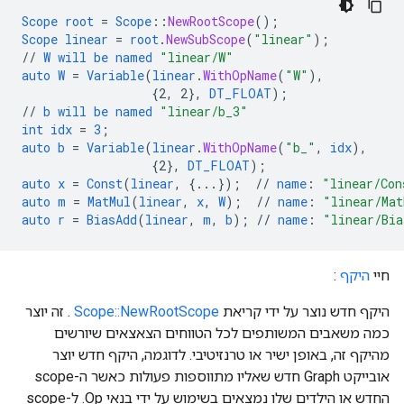
Scope
root
=
Scope
::
NewRootScope
();
Scope
linear
=
root
.
NewSubScope
(
"linear"
);
//
W
will
be
named
"linear/W"
auto
W
=
Variable
(
linear
.
WithOpName
(
"W"
),
{
2,
2
}
,
DT_FLOAT
);
//
b
will
be
named
"linear/b_3"
int
idx
=
3
;
auto
b
=
Variable
(
linear
.
WithOpName
(
"b_"
,
idx
),
{
2
}
,
DT_FLOAT
);
auto
x
=
Const
(
linear
,
{
...
}
);
//
name
:
"linear/Con
auto
m
=
MatMul
(
linear
,
x
,
W
);
//
name
:
"linear/Mat
auto
r
=
BiasAdd
(
linear
,
m
,
b
);
//
name
:
"linear/Bia
חיי
היקף
:
היקף חדש נוצר על ידי קריאת
Scope::NewRootScope
. זה יוצר
כמה משאבים המשותפים לכל הטווחים הצאצאים שיורשים
מהיקף זה, באופן ישיר או טרנזיטיבי. לדוגמה, היקף חדש יוצר
אובייקט Graph חדש שאליו מתווספות פעולות כאשר ה-scope
החדש או הילדים שלו נמצאים בשימוש על ידי בנאי Op. ל-scope