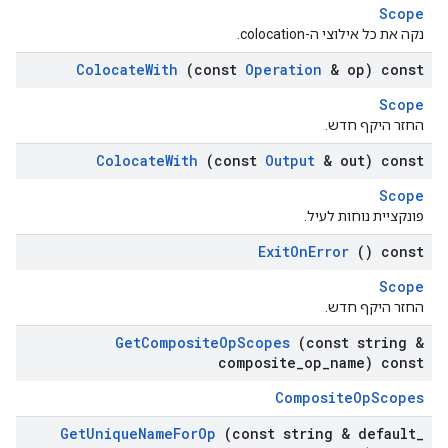
Scope
נקה את כל אילוצי ה-colocation.
Colocate
With
(const
Operation
& op) const
Scope
החזר היקף חדש.
Colocate
With
(const
Output
& out) const
Scope
פונקציית נוחות לעיל.
Exit
On
Error
() const
Scope
החזר היקף חדש.
Get
Composite
Op
Scopes
(const string &
composite
_
op
_
name) const
CompositeOpScopes
Get
Unique
Name
For
Op
(const string & default
_