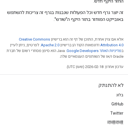
החזר היקף חדש.
זה יוצר גרף חדש וכל הפעולות שנבנות בגרף זה צריכות להשתמש
באובייקט המוחזר בתור היקף ה"שורש".
אלא אם צוין אחרת, התוכן של דף זה הוא ברישיון
Creative Commons
Attribution 4.0
ודוגמאות הקוד הן ברישיון
Apache 2.0
. לפרטים, ניתן לעיין
ב
מדיניות האתר Google Developers‏
.‏ Java הוא סימן מסחרי רשום של חברת
Oracle ו/או של השותפים העצמאיים שלה.
עדכון אחרון: 2026-02-18 (שעון UTC).
לא להתנתק
בלוג
GitHub
Twitter
哔哩哔哩