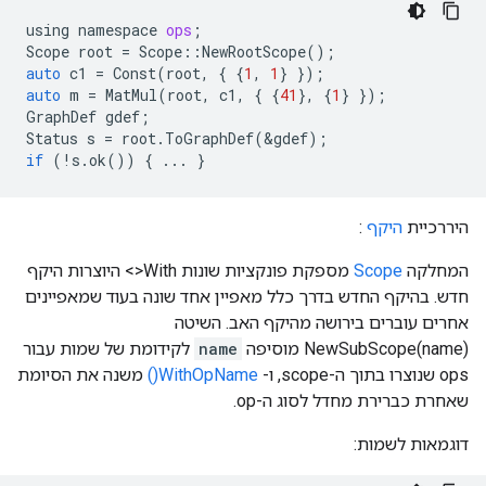
using
namespace
ops
;
Scope
root
=
Scope
::
NewRootScope
();
auto
c1
=
Const
(
root
,
{
{
1
,
1
}
});
auto
m
=
MatMul
(
root
,
c1
,
{
{
41
},
{
1
}
});
GraphDef
gdef
;
Status
s
=
root
.
ToGraphDef
(
&
gdef
);
if
(
!
s
.
ok
())
{
...
}
היררכיית
היקף
:
המחלקה
Scope
מספקת פונקציות שונות With<> היוצרות היקף
חדש. בהיקף החדש בדרך כלל מאפיין אחד שונה בעוד שמאפיינים
אחרים עוברים בירושה מהיקף האב. השיטה
NewSubScope(name) מוסיפה
name
לקידומת של שמות עבור
ops שנוצרו בתוך ה-scope, ו-
WithOpName()
משנה את הסיומת
שאחרת כברירת מחדל לסוג ה-op.
דוגמאות לשמות: