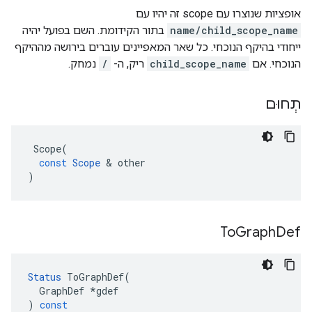
אופציות שנוצרו עם scope זה יהיו עם
name/child_scope_name
בתור הקידומת. השם בפועל יהיה
ייחודי בהיקף הנוכחי. כל שאר המאפיינים עוברים בירושה מההיקף
הנוכחי. אם
child_scope_name
ריק, ה-
/
נמחק.
תְחוּם
Scope
(
const
Scope
&
other
)
To
Graph
Def
Status
ToGraphDef
(
GraphDef
*
gdef
)
const