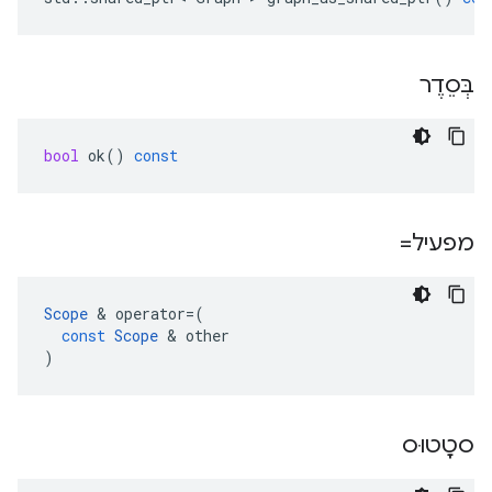
בְּסֵדֶר
bool
ok
()
const
מפעיל=
Scope
&
operator
=
(
const
Scope
&
other
)
סטָטוּס