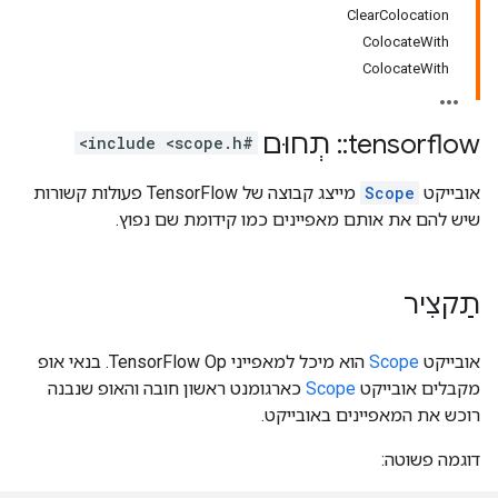
ClearColocation
ColocateWith
ColocateWith
tensorflow
::
תְחוּם
#include <scope.h>
אובייקט
Scope
מייצג קבוצה של TensorFlow פעולות קשורות
שיש להם את אותם מאפיינים כמו קידומת שם נפוץ.
תַקצִיר
אובייקט
Scope
הוא מיכל למאפייני TensorFlow Op. בנאי אופ
מקבלים אובייקט
Scope
כארגומנט ראשון חובה והאופ שנבנה
רוכש את המאפיינים באובייקט.
דוגמה פשוטה: