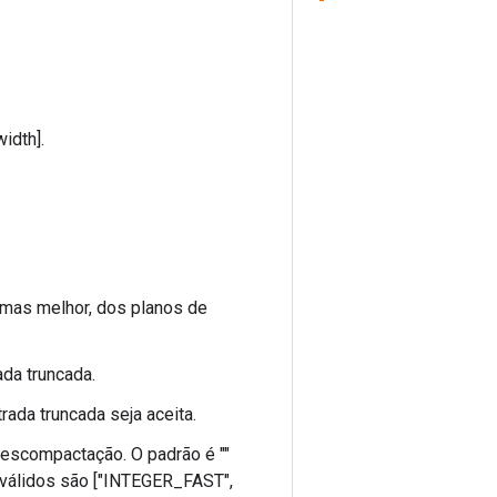
idth].
 mas melhor, dos planos de
ada truncada.
rada truncada seja aceita.
descompactação. O padrão é ""
 válidos são ["INTEGER_FAST",