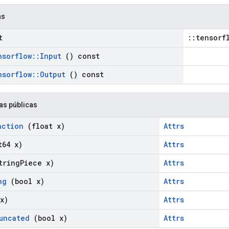
as
t
::tensorf
nsorflow
::
Input
() const
nsorflow
::
Output
() const
as públicas
action
(float x)
Attrs
64 x)
Attrs
tring
Piece x)
Attrs
ng
(bool x)
Attrs
x)
Attrs
uncated
(bool x)
Attrs