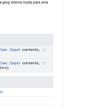
a jpeg interna muda para uma
flow
::
Input
contents
,
::
flow
::
Input
contents
,
::
ttrs)
ut