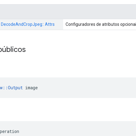
:: DecodeAndCropJpeg:: Attrs
Configuradores de atributos opciona
públicos
ow::Output
 image
peration