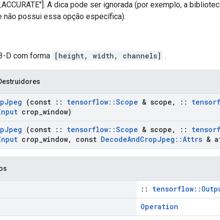
CCURATE"]. A dica pode ser ignorada (por exemplo, a bibliotec
 não possui essa opção específica).
 3-D com forma
[height, width, channels]
.
Destruidores
op
Jpeg
(const
::
tensorflow
::
Scope
& scope
,
::
tensor
Input
crop
_
window)
op
Jpeg
(const
::
tensorflow
::
Scope
& scope
,
::
tensor
Input
crop
_
window
,
const
Decode
And
Crop
Jpeg
::
Attrs
& a
cos
::
tensorflow::Outp
Operation