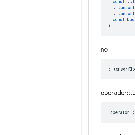
const
::
t
::
tensorf
::
tensorf
const
Dec
)
nó
::
tensorflo
operador
::
t
operator
::