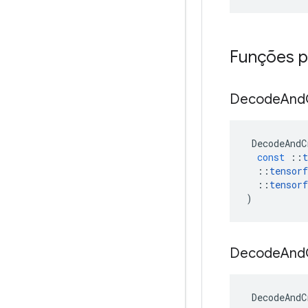
Funções p
Decode
And
DecodeAndC
const
::
t
::
tensorf
::
tensorf
)
Decode
And
DecodeAndC