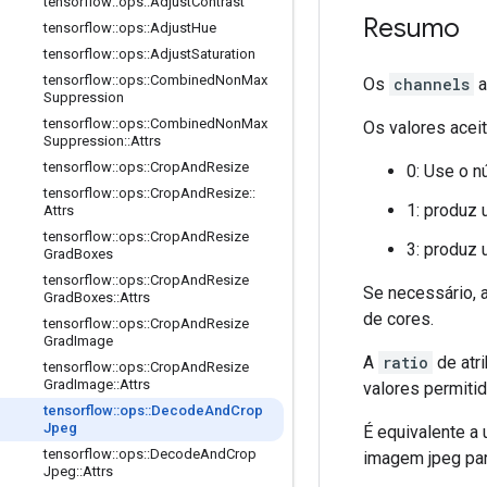
tensorflow
::
ops
::
Adjust
Contrast
Resumo
tensorflow
::
ops
::
Adjust
Hue
tensorflow
::
ops
::
Adjust
Saturation
tensorflow
::
ops
::
Combined
Non
Max
Os
channels
a
Suppression
tensorflow
::
ops
::
Combined
Non
Max
Os valores acei
Suppression
::
Attrs
tensorflow
::
ops
::
Crop
And
Resize
0: Use o 
tensorflow
::
ops
::
Crop
And
Resize
::
1: produz
Attrs
tensorflow
::
ops
::
Crop
And
Resize
3: produz
Grad
Boxes
tensorflow
::
ops
::
Crop
And
Resize
Se necessário, 
Grad
Boxes
::
Attrs
de cores.
tensorflow
::
ops
::
Crop
And
Resize
Grad
Image
A
ratio
de atri
tensorflow
::
ops
::
Crop
And
Resize
Grad
Image
::
Attrs
valores permitid
tensorflow
::
ops
::
Decode
And
Crop
Jpeg
É equivalente a
tensorflow
::
ops
::
Decode
And
Crop
imagem jpeg par
Jpeg
::
Attrs