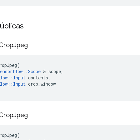
úblicas
Crop
Jpeg
ropJpeg
(
ensorflow
::
Scope
&
scope
,
low
::
Input
contents
,
low
::
Input
crop_window
Crop
Jpeg
ropJpeg
(