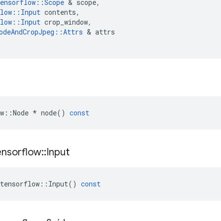
ensorflow
::
Scope
&
scope
,
low
::
Input
contents
,
low
::
Input
crop_window
,
odeAndCropJpeg
::
Attrs
&
attrs
w
::
Node
*
node
()
const
ensorflow
::
Input
tensorflow
::
Input
()
const