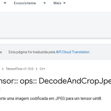
Ecossistema
Mais
Esta página foi traduzida pela
API Cloud Translation
.
TensorFlow v1.15.0
C++
nsor
::
ops
::
Decode
And
Crop
Jp
orte uma imagem codificada em JPEG para um tensor uint8.