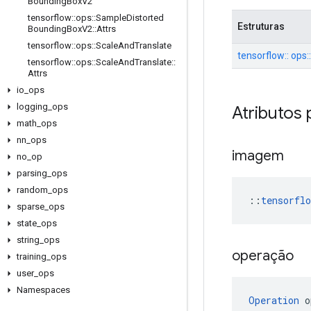
Bounding
Box
V2
tensorflow
::
ops
::
Sample
Distorted
Estruturas
Bounding
Box
V2
::
Attrs
tensorflow
::
ops
::
Scale
And
Translate
tensorflow:: ops
tensorflow
::
ops
::
Scale
And
Translate
::
Attrs
io
_
ops
logging
_
ops
Atributos 
math
_
ops
nn
_
ops
imagem
no
_
op
parsing
_
ops
random
_
ops
::
tensorfl
sparse
_
ops
state
_
ops
string
_
ops
operação
training
_
ops
user
_
ops
Namespaces
Operation
 o