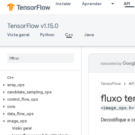
Instalar
Aprender
API
TensorFlow v1.15.0
Vista geral
Python
C++
Java
C++
TensorFlow
API
array
_
ops
candidate
_
sampling
_
ops
fluxo te
control
_
flow
_
ops
core
<image_ops.h>
data
_
flow
_
ops
Decodifique e c
image
_
ops
Visão geral