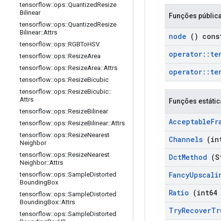
tensorflow
::
ops
::
Quantized
Resize
Bilinear
Funções públic
tensorflow
::
ops
::
Quantized
Resize
Bilinear
::
Attrs
node
() cons
tensorflow
::
ops
::
RGBTo
HSV
operator
::
te
tensorflow
::
ops
::
Resize
Area
tensorflow
::
ops
::
Resize
Area
::
Attrs
operator
::
te
tensorflow
::
ops
::
Resize
Bicubic
tensorflow
::
ops
::
Resize
Bicubic
::
Attrs
Funções estátic
tensorflow
::
ops
::
Resize
Bilinear
Acceptable
Fr
tensorflow
::
ops
::
Resize
Bilinear
::
Attrs
tensorflow
::
ops
::
Resize
Nearest
Channels
(int
Neighbor
tensorflow
::
ops
::
Resize
Nearest
Dct
Method
(S
Neighbor
::
Attrs
Fancy
Upscali
tensorflow
::
ops
::
Sample
Distorted
Bounding
Box
Ratio
(int64 
tensorflow
::
ops
::
Sample
Distorted
Bounding
Box
::
Attrs
Try
Recover
Tr
tensorflow
::
ops
::
Sample
Distorted