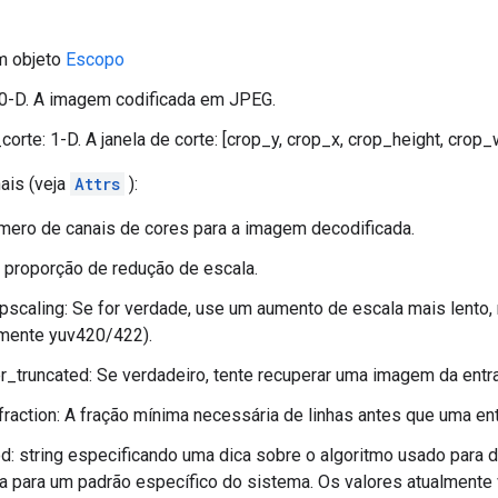
m objeto
Escopo
 0-D. A imagem codificada em JPEG.
corte: 1-D. A janela de corte: [crop_y, crop_x, crop_height, crop_w
ais (veja
Attrs
):
mero de canais de cores para a imagem decodificada.
 proporção de redução de escala.
pscaling: Se for verdade, use um aumento de escala mais lento,
mente yuv420/422).
r_truncated: Se verdadeiro, tente recuperar uma imagem da entr
fraction: A fração mínima necessária de linhas antes que uma ent
: string especificando uma dica sobre o algoritmo usado para 
 para um padrão específico do sistema. Os valores atualmente