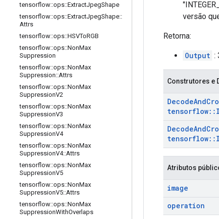
"INTEGER_A
tensorflow
::
ops
::
Extract
Jpeg
Shape
versão que
tensorflow
::
ops
::
Extract
Jpeg
Shape
::
Attrs
Retorna:
tensorflow
::
ops
::
HSVTo
RGB
tensorflow
::
ops
::
Non
Max
Output
:
Suppression
tensorflow
::
ops
::
Non
Max
Suppression
::
Attrs
Construtores e 
tensorflow
::
ops
::
Non
Max
Suppression
V2
Decode
And
Cr
tensorflow
::
ops
::
Non
Max
tensorflow
::
Suppression
V3
tensorflow
::
ops
::
Non
Max
Decode
And
Cr
Suppression
V4
tensorflow
::
tensorflow
::
ops
::
Non
Max
Suppression
V4
::
Attrs
tensorflow
::
ops
::
Non
Max
Atributos públi
Suppression
V5
tensorflow
::
ops
::
Non
Max
image
Suppression
V5
::
Attrs
tensorflow
::
ops
::
Non
Max
operation
Suppression
With
Overlaps