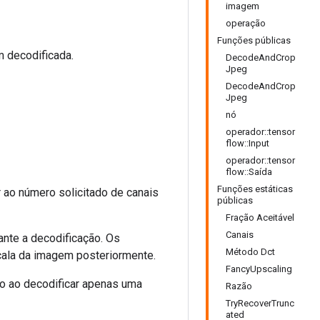
imagem
operação
Funções públicas
m decodificada.
DecodeAndCrop
Jpeg
DecodeAndCrop
Jpeg
nó
operador::tensor
flow::Input
operador::tensor
flow::Saída
Funções estáticas
 ao número solicitado de canais
públicas
Fração Aceitável
Canais
ante a decodificação. Os
Método Dct
escala da imagem posteriormente.
FancyUpscaling
do ao decodificar apenas uma
Razão
TryRecoverTrunc
ated