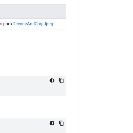
is para
DecodeAndCropJpeg
.