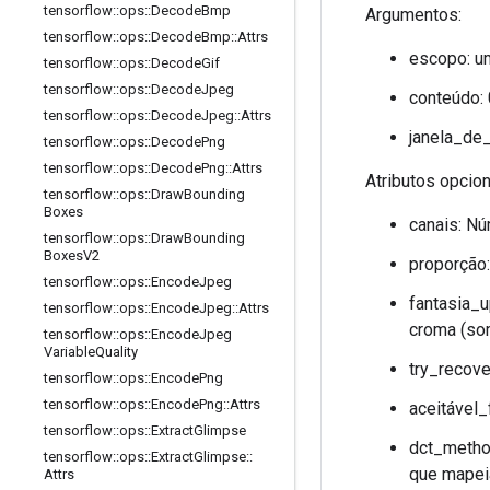
tensorflow
::
ops
::
Decode
Bmp
Argumentos:
tensorflow
::
ops
::
Decode
Bmp
::
Attrs
escopo: u
tensorflow
::
ops
::
Decode
Gif
tensorflow
::
ops
::
Decode
Jpeg
conteúdo:
tensorflow
::
ops
::
Decode
Jpeg
::
Attrs
janela_de_
tensorflow
::
ops
::
Decode
Png
tensorflow
::
ops
::
Decode
Png
::
Attrs
Atributos opcion
tensorflow
::
ops
::
Draw
Bounding
Boxes
canais: Nú
tensorflow
::
ops
::
Draw
Bounding
Boxes
V2
proporção:
tensorflow
::
ops
::
Encode
Jpeg
fantasia_u
tensorflow
::
ops
::
Encode
Jpeg
::
Attrs
croma (so
tensorflow
::
ops
::
Encode
Jpeg
Variable
Quality
try_recove
tensorflow
::
ops
::
Encode
Png
tensorflow
::
ops
::
Encode
Png
::
Attrs
aceitável_
tensorflow
::
ops
::
Extract
Glimpse
dct_method
tensorflow
::
ops
::
Extract
Glimpse
::
que mapeia
Attrs