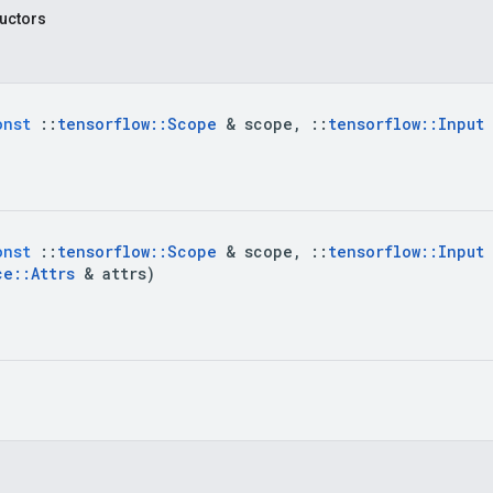
uctors
onst
::
tensorflow
::
Scope
&
scope
,
::
tensorflow
::
Input
onst
::
tensorflow
::
Scope
&
scope
,
::
tensorflow
::
Input
ce
::
Attrs
&
attrs
)