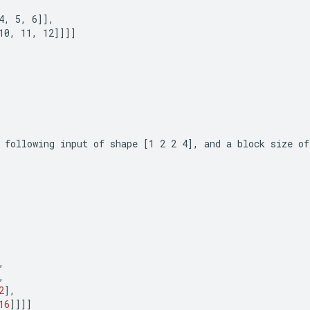
4, 5, 6]],

10, 11, 12]]]]
 following input of shape 
[1 2 2 4]
, and a block size of
,
,
2
],
16
]]]]