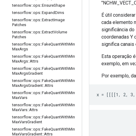
"NCHW_VECT_C
tensorflow
::
ops
::
Ensure
Shape
tensorflow
::
ops
::
Expand
Dims
É útil consider
tensorflow
::
ops
::
Extract
Image
cada elemento n
Patches
significância do
tensorflow
::
ops
::
Extract
Volume
coordenadas Y d
Patches
significa canais 
tensorflow
::
ops
::
Fake
Quant
With
Min
Max
Args
Esta operação é
tensorflow
::
ops
::
Fake
Quant
With
Min
Max
Args
::
Attrs
exemplo, em vez
tensorflow
::
ops
::
Fake
Quant
With
Min
Max
Args
Gradient
Por exemplo, d
tensorflow
::
ops
::
Fake
Quant
With
Min
Max
Args
Gradient
::
Attrs
tensorflow
::
ops
::
Fake
Quant
With
Min
x = [[[[1, 2, 3,
Max
Vars
tensorflow
::
ops
::
Fake
Quant
With
Min
Max
Vars
::
Attrs
tensorflow
::
ops
::
Fake
Quant
With
Min
Max
Vars
Gradient
tensorflow
::
ops
::
Fake
Quant
With
Min
Max
Vars
Gradient
::
Attrs