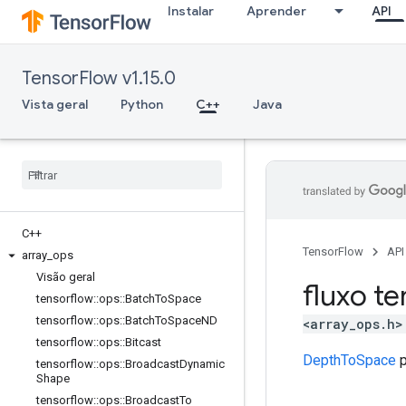
Instalar
Aprender
API
TensorFlow v1.15.0
Vista geral
Python
C++
Java
C++
TensorFlow
API
array
_
ops
Visão geral
fluxo te
tensorflow
::
ops
::
Batch
To
Space
tensorflow
::
ops
::
Batch
To
Space
ND
<array_ops.h>
tensorflow
::
ops
::
Bitcast
DepthToSpace
p
tensorflow
::
ops
::
Broadcast
Dynamic
Shape
tensorflow
::
ops
::
Broadcast
To