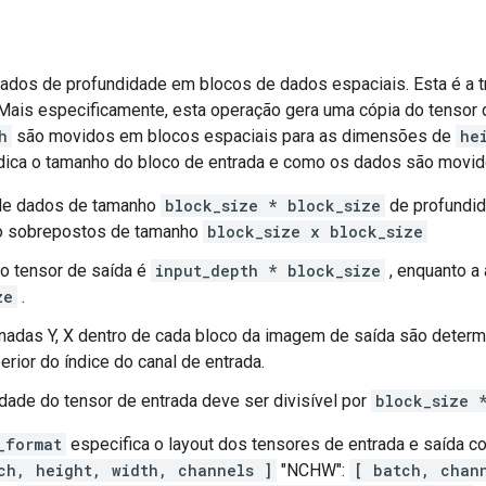
ados de profundidade em blocos de dados espaciais. Esta é a 
ais especificamente, esta operação gera uma cópia do tensor 
h
são movidos em blocos espaciais para as dimensões de
he
dica o tamanho do bloco de entrada e como os dados são movid
e dados de tamanho
block_size * block_size
de profundi
o sobrepostos de tamanho
block_size x block_size
do tensor de saída é
input_depth * block_size
, enquanto a 
ze
.
nadas Y, X dentro de cada bloco da imagem de saída são deter
rior do índice do canal de entrada.
dade do tensor de entrada deve ser divisível por
block_size 
_format
especifica o layout dos tensores de entrada e saída 
ch, height, width, channels ]
"NCHW":
[ batch, chan