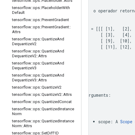
tensorflow
::
ops
::
Placeholder
::
Attrs
tensorflow
::
ops
::
Placeholder
With
 o operador retorn
Default
tensorflow
::
ops
::
Prevent
Gradient
tensorflow
::
ops
::
Prevent
Gradient
::
x = [[[ [1],   [2], 
Attrs
      [ [3],   [4], 
tensorflow
::
ops
::
Quantize
And
      [ [9],  [10], 
Dequantize
V2
      [ [11], [12], 
tensorflow
::
ops
::
Quantize
And
Dequantize
V2
::
Attrs
tensorflow
::
ops
::
Quantize
And
Dequantize
V3
tensorflow
::
ops
::
Quantize
And
Dequantize
V3
::
Attrs
tensorflow
::
ops
::
Quantize
V2
tensorflow
::
ops
::
Quantize
V2
::
Attrs
Arguments
:
tensorflow
::
ops
::
Quantized
Concat
tensorflow
::
ops
::
Quantized
Instance
Norm
tensorflow
::
ops
::
Quantized
Instance
scope
:
A
Scope
Norm
::
Attrs
tensorflow
::
ops
::
Set
Diff1D