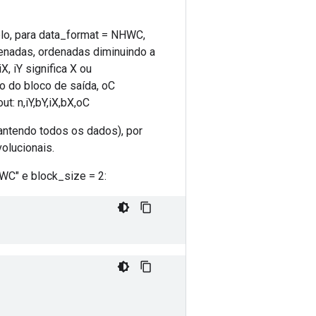
lo, para data_format = NHWC,
enadas, ordenadas diminuindo a
X, iY significa X ou
o do bloco de saída, oC
t: n,iY,bY,iX,bX,oC
antendo todos os dados), por
olucionais.
WC" e block_size = 2: