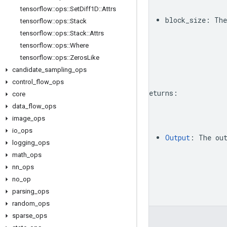
tensorflow
::
ops
::
Set
Diff1D
::
Attrs
block_size
:
The
tensorflow
::
ops
::
Stack
tensorflow
::
ops
::
Stack
::
Attrs
tensorflow
::
ops
::
Where
tensorflow
::
ops
::
Zeros
Like
candidate
_
sampling
_
ops
control
_
flow
_
ops
Returns
:
core
data
_
flow
_
ops
image
_
ops
io
_
ops
Output
:
The
ou
logging
_
ops
math
_
ops
nn
_
ops
no
_
op
parsing
_
ops
random
_
ops
sparse
_
ops