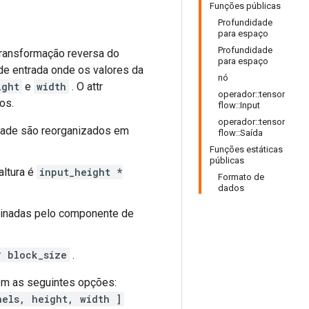
Funções públicas
Profundidade
para espaço
Profundidade
transformação reversa do
para espaço
de entrada onde os valores da
nó
ight
e
width
. O attr
operador::tensor
os.
flow::Input
operador::tensor
dade são reorganizados em
flow::Saída
Funções estáticas
públicas
altura é
input_height *
Formato de
dados
minadas pelo componente de
* block_size
.
com as seguintes opções:
nels, height, width ]