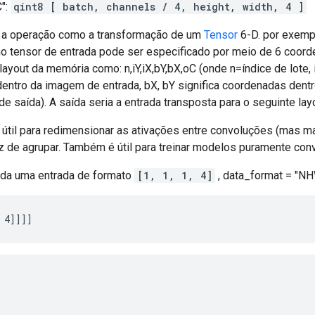
":
qint8 [ batch, channels / 4, height, width, 4 ]
ar a operação como a transformação de um
Tensor
6-D. por exemp
o tensor de entrada pode ser especificado por meio de 6 coord
 layout da memória como: n,iY,iX,bY,bX,oC (onde n=índice de lote, i
entro da imagem de entrada, bX, bY significa coordenadas dentr
de saída). A saída seria a entrada transposta para o seguinte layou
 útil para redimensionar as ativações entre convoluções (mas m
 de agrupar. Também é útil para treinar modelos puramente conv
ada uma entrada de formato
[1, 1, 1, 4]
, data_format = "NH
 4]]]]