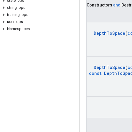
state
_
ops
Constructors
and
Destr
string
_
ops
training
_
ops
user
_
ops
Namespaces
Depth
To
Space
(
c
Depth
To
Space
(
c
const
Depth
To
Spa