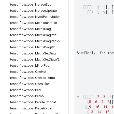
tensorflow
::
ops
::
Inplace
Sub
   [[[[1, 2, 3], [
tensorflow
::
ops
::
Inplace
Update
     [[7, 8, 9], [
tensorflow
::
ops
::
Invert
Permutation
tensorflow
::
ops
::
Matrix
Band
Part
tensorflow
::
ops
::
Matrix
Diag
tensorflow
::
ops
::
Matrix
Diag
Part
tensorflow
::
ops
::
Matrix
Diag
Part
V2
tensorflow
::
ops
::
Matrix
Diag
V2
Similarly, for the
tensorflow
::
ops
::
Matrix
Set
Diag
tensorflow
::
ops
::
Matrix
Set
Diag
V2
tensorflow
::
ops
::
Mirror
Pad
tensorflow
::
ops
::
One
Hot
tensorflow
::
ops
::
One
Hot
::
Attrs
tensorflow
::
ops
::
Ones
Like
tensorflow
::
ops
::
Pad
tensorflow
::
ops
::
Pad
V2
x 
=
[[[[
1
,
2
,
3
,
4
]
[
5
,
6
,
7
,
8
]]
tensorflow
::
ops
::
Parallel
Concat
[[
9
,
10
,
11
,
1
tensorflow
::
ops
::
Placeholder
[
13
,
14
,
15
,