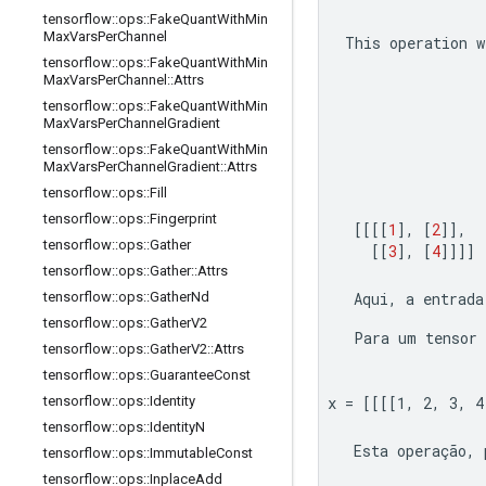
tensorflow
::
ops
::
Fake
Quant
With
Min
Max
Vars
Per
Channel
This operation w
tensorflow
::
ops
::
Fake
Quant
With
Min
Max
Vars
Per
Channel
::
Attrs
tensorflow
::
ops
::
Fake
Quant
With
Min
Max
Vars
Per
Channel
Gradient
tensorflow
::
ops
::
Fake
Quant
With
Min
Max
Vars
Per
Channel
Gradient
::
Attrs
tensorflow
::
ops
::
Fill
tensorflow
::
ops
::
Fingerprint
[[[[
1
],
[
2
]],
tensorflow
::
ops
::
Gather
[[
3
],
[
4
]]]]
tensorflow
::
ops
::
Gather
::
Attrs
tensorflow
::
ops
::
Gather
Nd
 Aqui, a entrada
tensorflow
::
ops
::
Gather
V2
 Para um tensor 
tensorflow
::
ops
::
Gather
V2
::
Attrs
tensorflow
::
ops
::
Guarantee
Const
tensorflow
::
ops
::
Identity
x = [[[[1, 2, 3, 4
tensorflow
::
ops
::
Identity
N
 Esta operação, 
tensorflow
::
ops
::
Immutable
Const
tensorflow
::
ops
::
Inplace
Add