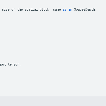
size
of
the
spatial
block
,
same
as
in
Space2Depth
.
tput
tensor
.