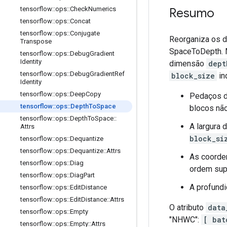
tensorflow
::
ops
::
Check
Numerics
Resumo
tensorflow
::
ops
::
Concat
tensorflow
::
ops
::
Conjugate
Reorganiza os d
Transpose
SpaceToDepth. M
tensorflow
::
ops
::
Debug
Gradient
Identity
dimensão
dept
tensorflow
::
ops
::
Debug
Gradient
Ref
block_size
in
Identity
tensorflow
::
ops
::
Deep
Copy
Pedaços d
tensorflow
::
ops
::
Depth
To
Space
blocos nã
tensorflow
::
ops
::
Depth
To
Space
::
A largura 
Attrs
block_si
tensorflow
::
ops
::
Dequantize
tensorflow
::
ops
::
Dequantize
::
Attrs
As coorde
tensorflow
::
ops
::
Diag
ordem supe
tensorflow
::
ops
::
Diag
Part
A profundi
tensorflow
::
ops
::
Edit
Distance
tensorflow
::
ops
::
Edit
Distance
::
Attrs
O atributo
data
tensorflow
::
ops
::
Empty
"NHWC":
[ bat
tensorflow
::
ops
::
Empty
::
Attrs