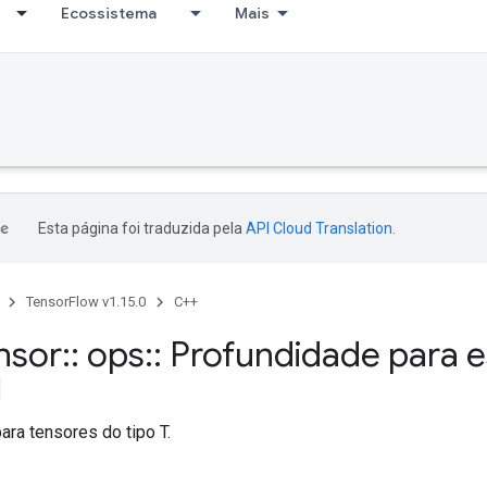
Ecossistema
Mais
Esta página foi traduzida pela
API Cloud Translation
.
TensorFlow v1.15.0
C++
nsor
::
ops
::
Profundidade para 
ara tensores do tipo T.