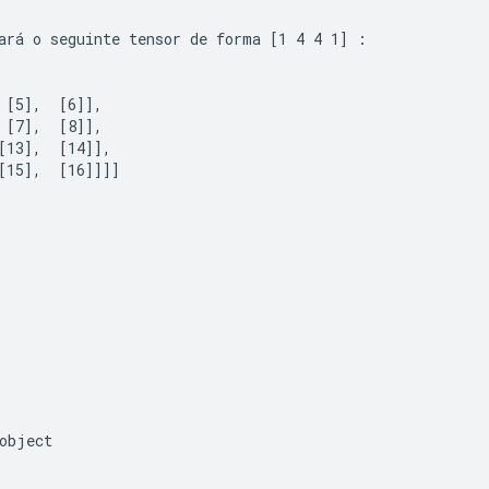
ará o seguinte tensor de forma 
[1 4 4 1]
 : 
 [5],  [6]],

 [7],  [8]],

[13],  [14]],

[15],  [16]]]]
object