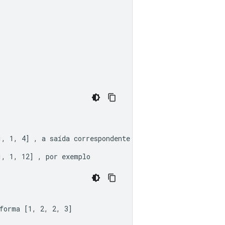
1, 1, 4]
 , a saída correspondente terá 2x2 elementos e t
1, 1, 12]
 , por exemplo 
forma 
[1, 2, 2, 3]