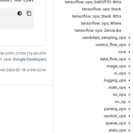
tensorflow
::
ops
::
Set
Diff1D
::
Attrs
tensorflow
::
ops
::
Stack
tensorflow
::
ops
::
Stack
::
Attrs
tensorflow
::
ops
::
Where
tensorflow
::
ops
::
Zeros
Like
candidate
_
sampling
_
ops
control
_
flow
_
ops
core
אלא אם צוין אחרת, התוכן של 
data
_
flow
_
ops
Google Developers‏
.‏ Java הוא סימן מסחרי רשום של חברת Oracle ו/או של השותפים העצמאיים שלה.
image
_
ops
עדכון אחרון: 2026-02-18 (שעון UTC).
io
_
ops
logging
_
ops
math
_
ops
nn
_
ops
לא להתנתק
no
_
op
בלוג
parsing
_
ops
GitHub
random
_
ops
sparse
_
ops
Twitter
state
_
ops