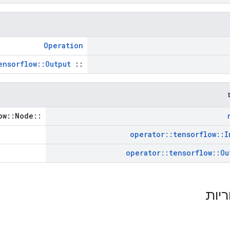
Operation
ensorflow::Output
::
::tensorflow::Node *
operator
::
tensorflow
::
I
operator
::
tensorflow
::
Ou
ריות