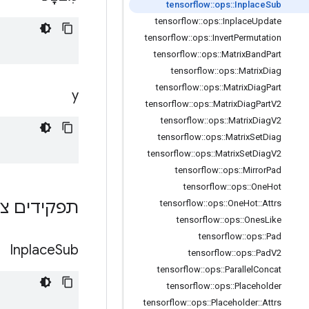
tensorflow
::
ops
::
Inplace
Sub
tensorflow
::
ops
::
Inplace
Update
tensorflow
::
ops
::
Invert
Permutation
tensorflow
::
ops
::
Matrix
Band
Part
tensorflow
::
ops
::
Matrix
Diag
tensorflow
::
ops
::
Matrix
Diag
Part
y
tensorflow
::
ops
::
Matrix
Diag
Part
V2
tensorflow
::
ops
::
Matrix
Diag
V2
tensorflow
::
ops
::
Matrix
Set
Diag
tensorflow
::
ops
::
Matrix
Set
Diag
V2
tensorflow
::
ops
::
Mirror
Pad
tensorflow
::
ops
::
One
Hot
תפקידים צי
tensorflow
::
ops
::
One
Hot
::
Attrs
tensorflow
::
ops
::
Ones
Like
tensorflow
::
ops
::
Pad
Inplace
Sub
tensorflow
::
ops
::
Pad
V2
tensorflow
::
ops
::
Parallel
Concat
tensorflow
::
ops
::
Placeholder
tensorflow
::
ops
::
Placeholder
::
Attrs