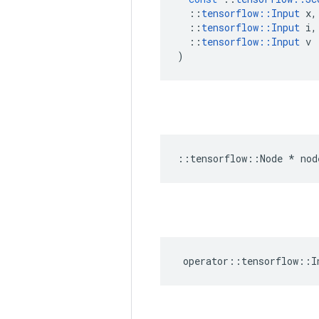
::
tensorflow
::
Input
x
,
::
tensorflow
::
Input
i
,
::
tensorflow
::
Input
v
)
::
tensorflow
::
Node
*
nod
operator
::
tensorflow
::
I