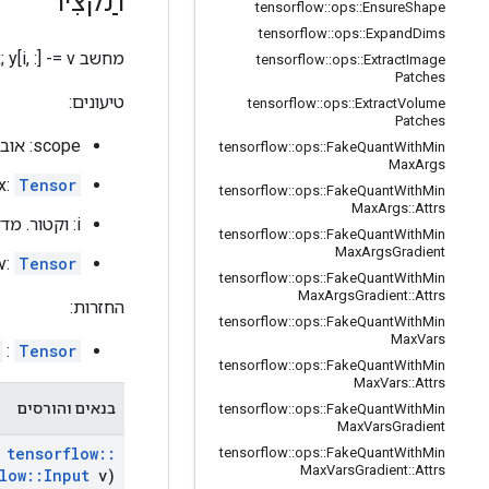
תַקצִיר
tensorflow
::
ops
::
Ensure
Shape
tensorflow
::
ops
::
Expand
Dims
מחשב y = x; y[i, :] -= v; להחזיר y.
tensorflow
::
ops
::
Extract
Image
Patches
טיעונים:
tensorflow
::
ops
::
Extract
Volume
Patches
scope: אובייקט
tensorflow
::
ops
::
Fake
Quant
With
Min
Max
Args
x:
Tensor
tensorflow
::
ops
::
Fake
Quant
With
Min
Max
Args
::
Attrs
i: וקטור. מדדים לממד השמאלי ביותר של
tensorflow
::
ops
::
Fake
Quant
With
Min
Max
Args
Gradient
v:
Tensor
tensorflow
::
ops
::
Fake
Quant
With
Min
Max
Args
Gradient
::
Attrs
החזרות:
tensorflow
::
ops
::
Fake
Quant
With
Min
Max
Vars
:
Tensor
tensorflow
::
ops
::
Fake
Quant
With
Min
Max
Vars
::
Attrs
בנאים והורסים
tensorflow
::
ops
::
Fake
Quant
With
Min
Max
Vars
Gradient
tensorflow
::
tensorflow
::
ops
::
Fake
Quant
With
Min
Max
Vars
Gradient
::
Attrs
low
::
Input
v)