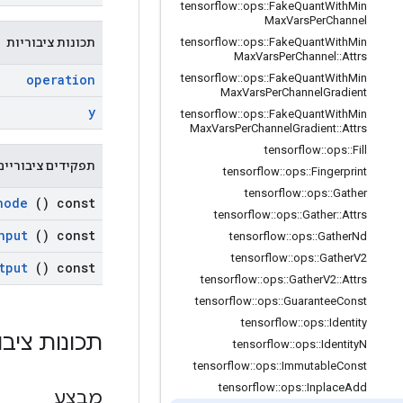
tensorflow
::
ops
::
Fake
Quant
With
Min
Max
Vars
Per
Channel
Min
With
Quant
Fake
::
ops
::
tensorflow
תכונות ציבוריות
Max
Vars
Per
Channel
::
Attrs
operation
tensorflow
::
ops
::
Fake
Quant
With
Min
Max
Vars
Per
Channel
Gradient
y
tensorflow
::
ops
::
Fake
Quant
With
Min
Max
Vars
Per
Channel
Gradient
::
Attrs
tensorflow
::
ops
::
Fill
תפקידים ציבוריים
tensorflow
::
ops
::
Fingerprint
tensorflow
::
ops
::
Gather
node
() const
tensorflow
::
ops
::
Gather
::
Attrs
nput
() const
tensorflow
::
ops
::
Gather
Nd
tensorflow
::
ops
::
Gather
V2
tput
() const
tensorflow
::
ops
::
Gather
V2
::
Attrs
tensorflow
::
ops
::
Guarantee
Const
tensorflow
::
ops
::
Identity
תכונות ציבו
tensorflow
::
ops
::
Identity
N
tensorflow
::
ops
::
Immutable
Const
tensorflow
::
ops
::
Inplace
Add
מִבצָע