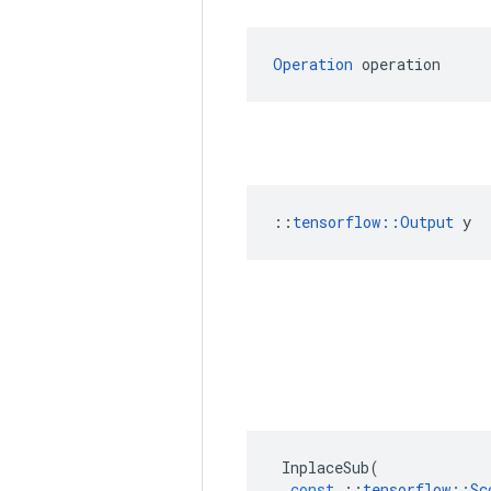
Operation
 operation
::
tensorflow::Output
 y
InplaceSub
(
const
::
tensorflow
::
Sc