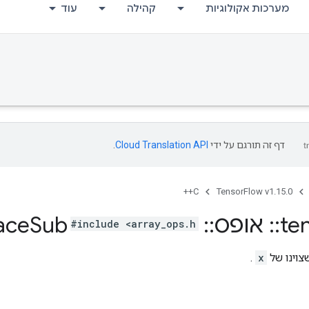
מערכות אקולוגיות
קהילה
עוד
דף זה תורגם על ידי
Cloud Translation API
.
C++
TensorFlow v1.15.0
te
::
אופס
::
Inplace
Sub
#include <array_ops.h>
צוינו של
x
.