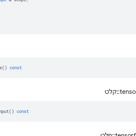
e
()
const
tenso
::
קלט
nput
()
const
tensor
::
פלט