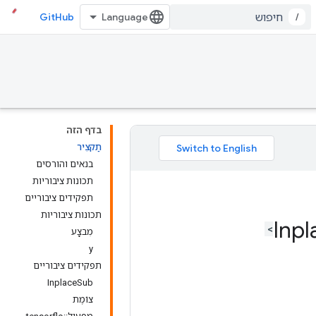
GitHub
/
בדף הזה
תַקצִיר
בנאים והורסים
תכונות ציבוריות
תפקידים ציבוריים
תכונות ציבוריות
מִבצָע
y
תפקידים ציבוריים
InplaceSub
צוֹמֶת