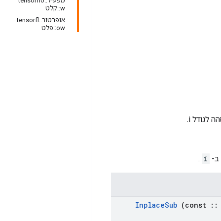
מפעיל::tensorflo
w::קלט
אופרטור::tensorfl
ow::פלט
 ב-
i
.
Inplace
Sub
(const
::