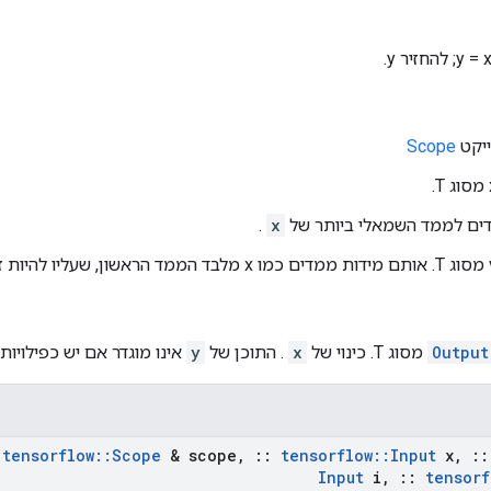
Scope
מסוג T.
.
x
מסוג T. אותם מידות ממדים כמו x מלבד הממד הראשון, שעליו להיות זהה לגודל i.
Output
מסוג T. כינוי של
x
. התוכן של
y
אינו מוגדר אם יש כפילויות
tensorflow
::
Scope
& scope
,
::
tensorflow
::
Input
x
,
::
Input
i
,
::
tensorf