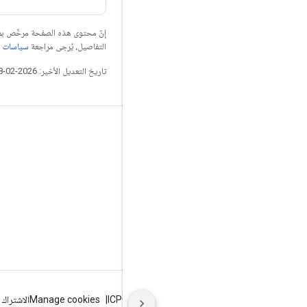
إنّ محتوى هذه الصفحة مرخّص 
التفاصيل، يُرجى مراجعة
سياسات موقع elopers
تاريخ التعديل الأخير: 2026-02-18 (حسب التوقيت العالمي المتفَّق عليه)
التواصل الاجتماعي
المدوّنة
GitHub
Twitter
哔哩哔哩
البنود
الخصوصية
ICP证合字B2-20070004号
Manage cookies
الاشتراك في 