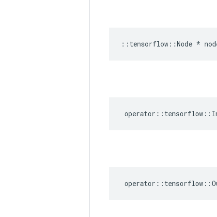
::
tensorflow
::
Node
*
nod
operator
::
tensorflow
::
I
operator
::
tensorflow
::
O