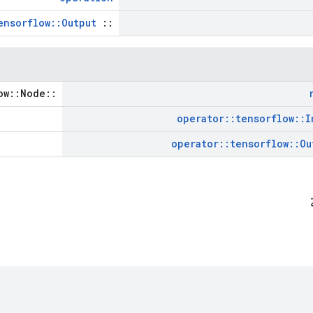
ensorflow::Output
::
::tensorflow::Node *
operator
::
tensorflow
::
I
operator
::
tensorflow
::
Ou
ة