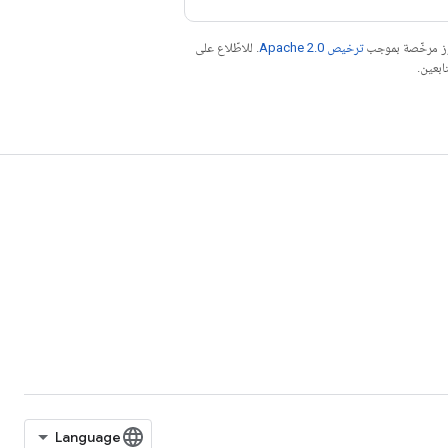
موز مرخّصة بموجب
ترخيص Apache 2.0‏
. للاطّلاع على