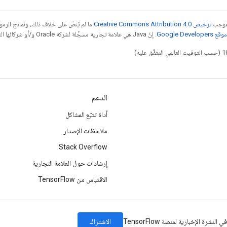
بموجب
ترخيص Creative Commons Attribution 4.0‏
ما لم يُنصّ على خلاف ذلك، ونماذج الر
Google Dev‏
. إنّ Java هي علامة تجارية مسجَّلة لشركة Oracle و/أو شركائها التابعين.
الدعم
أداة تتبّع المشاكل
ملاحظات الإصدار
Stack Overflow
إرشادات حول العلامة التجارية
الاقتباس من TensorFlow
الاشتراك
النشرة الإخبارية لمنصة TensorFlow