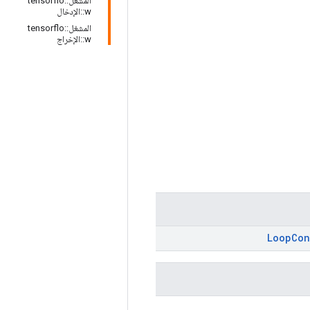
المشغل::tensorflo
w::الإدخال
المشغل::tensorflo
w::الإخراج
Loop
Con