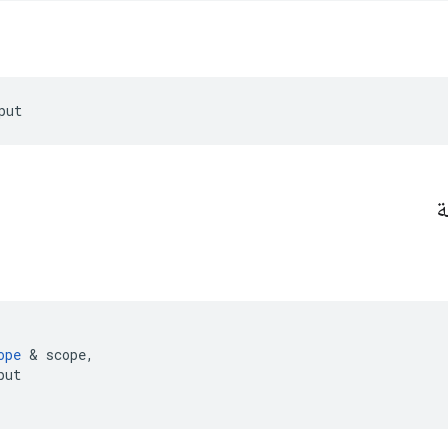
put
ة
ope
&
scope
,
put