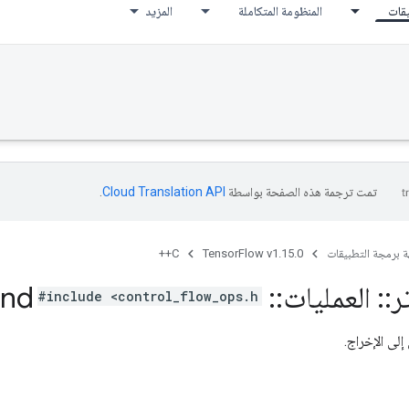
يقات
المنظومة المتكاملة
المزيد
تمت ترجمة هذه الصفحة بواسطة
Cloud Translation API‏
.
ة برمجة التطبيقات
TensorFlow v1.15.0
C++
ر
::
العمليات
::
Loop
nd
#include <control_flow_ops.h>
إلى الإخراج.