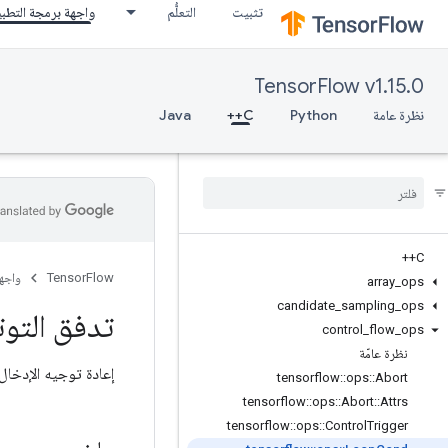
تثبيت
التعلُّم
واجهة برمجة التطب
TensorFlow v1.15.0
نظرة عامة
Python
C++
Java
C++
TensorFlow
واجه
array
_
ops
candidate
_
sampling
_
ops
تدفق التوت
control
_
flow
_
ops
نظرة عامّة
إعادة توجيه الإدخال 
tensorflow
::
ops
::
Abort
tensorflow
::
ops
::
Abort
::
Attrs
tensorflow
::
ops
::
Control
Trigger