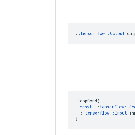
::
tensorflow::Output
 out
LoopCond
(
const
::
tensorflow
::
Sc
::
tensorflow
::
Input
in
)