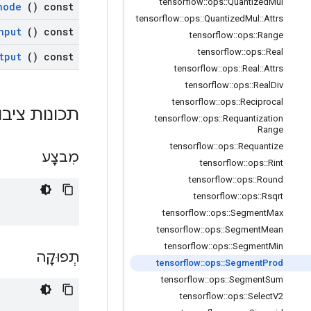
tensorflow
::
ops
::
Quantized
Mul
node
() const
tensorflow
::
ops
::
Quantized
Mul
::
Attrs
nput
() const
tensorflow
::
ops
::
Range
tensorflow
::
ops
::
Real
tput
() const
tensorflow
::
ops
::
Real
::
Attrs
tensorflow
::
ops
::
Real
Div
tensorflow
::
ops
::
Reciprocal
תכונות ציבו
tensorflow
::
ops
::
Requantization
Range
tensorflow
::
ops
::
Requantize
מִבצָע
tensorflow
::
ops
::
Rint
tensorflow
::
ops
::
Round
tensorflow
::
ops
::
Rsqrt
tensorflow
::
ops
::
Segment
Max
tensorflow
::
ops
::
Segment
Mean
tensorflow
::
ops
::
Segment
Min
תְפוּקָה
tensorflow
::
ops
::
Segment
Prod
tensorflow
::
ops
::
Segment
Sum
tensorflow
::
ops
::
Select
V2