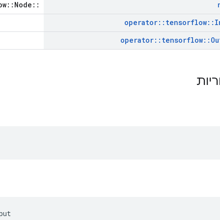
::tensorflow::Node *
operator
::
tensorflow
::
I
operator
::
tensorflow
::
Ou
ריות
put