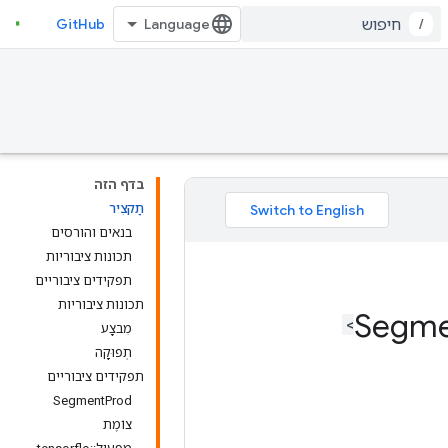
GitHub
/
בדף הזה
תַקצִיר
בנאים והורסים
תכונות ציבוריות
תפקידים ציבוריים
תכונות ציבוריות
מִבצָע
תְפוּקָה
תפקידים ציבוריים
SegmentProd
צוֹמֶת