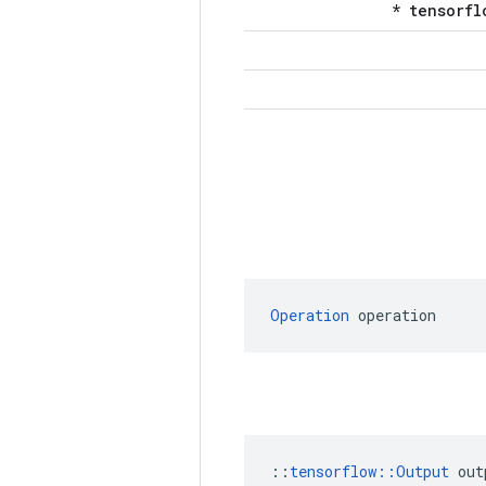
Operation
 operation
::
tensorflow::Output
 out