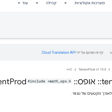
מערכות אקולוגיות
קהילה
עוד
דף זה תורגם על ידי
Cloud Translation API
.
C++
TensorFlow v1.15.0
te
::
אופס
::
Segment
Prod
#include <math_ops.h>
אורך מקטעים של טנזור.