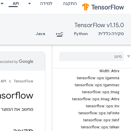
התקנה
למידה
API
tensorflow::ops::Exp
tensorflow::ops::Expm1
tensorflow::ops::Floor
TensorFlow v1.15.0
tensorflow::ops::FloorDiv
סקירה כללית
Python
C++
Java
tensorflow::ops::FloorMod
tensorflow::ops::Greater
tensorflow
::
ops
::
Greater
Equal
tensorflow
::
ops
::
Histogram
Fixed
Width
tensorflow
::
ops
::
Histogram
Fixed
Width
::
Attrs
tensorflow
::
ops
::
Igamma
API
TensorFlow
tensorflow
::
ops
::
Igammac
nsorflow
tensorflow
::
ops
::
Imag
tensorflow
::
ops
::
Imag
::
Attrs
tensorflow
::
ops
::
Inv
מחשב את המוצר ל
tensorflow
::
ops
::
Is
Finite
tensorflow
::
ops
::
Is
Inf
tensorflow
::
ops
::
Is
Nan