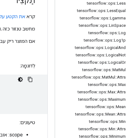
תַקצִיר
tensorflow
::
ops
::
Less
tensorflow
::
ops
::
Less
Equal
קרא
את הקטע על 
tensorflow
::
ops
::
Lgamma
tensorflow
::
ops
::
Lin
Space
מחשב טנזור כזה \(output_i = data_j\) כאשר המוצר הוא 
tensorflow
::
ops
::
Log
tensorflow
::
ops
::
Log1p
אם המוצר ריק עבו
tensorflow
::
ops
::
Logical
And
tensorflow
::
ops
::
Logical
Not
tensorflow
::
ops
::
Logical
Or
לְדוּגמָה:
tensorflow
::
ops
::
Mat
Mul
tensorflow
::
ops
::
Mat
Mul
::
Attrs
tensorflow
::
ops
::
Max
tensorflow
::
ops
::
Max
::
Attrs
tensorflow
::
ops
::
Maximum
tensorflow
::
ops
::
Mean
tensorflow
::
ops
::
Mean
::
Attrs
tensorflow
::
ops
::
Min
טיעונים:
tensorflow
::
ops
::
Min
::
Attrs
scope: אובייקט
tensorflow
::
ops
::
Minimum