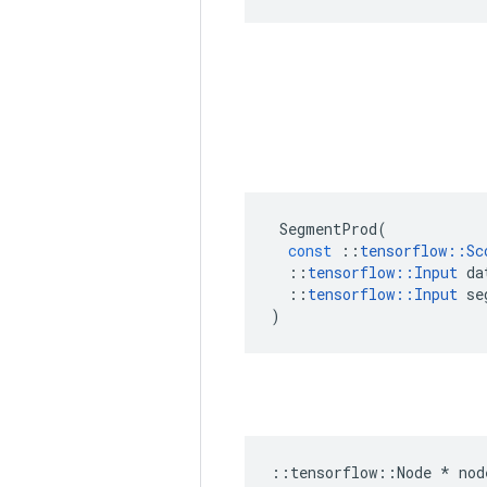
SegmentProd
(
const
::
tensorflow
::
Sc
::
tensorflow
::
Input
da
::
tensorflow
::
Input
se
)
::
tensorflow
::
Node
*
nod