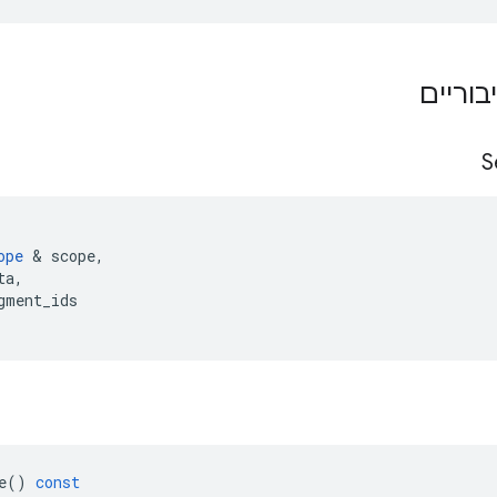
בוריים
S
ope
&
scope
,
ta
,
gment_ids
e
()
const