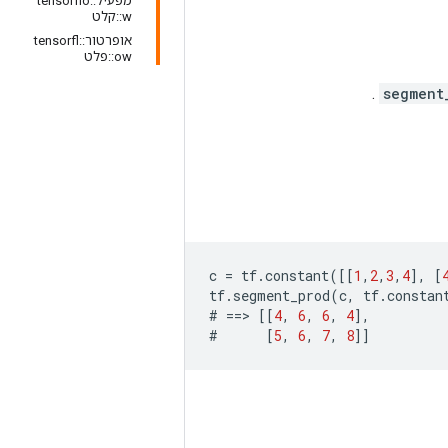
מפעיל::tensorflo
w::קלט
אופרטור::tensorfl
ow::פלט
.
segment
c
=
tf
.
constant
([[
1
,
2
,
3
,
4
],
[
tf
.
segment_prod
(
c
,
tf
.
constan
#
==>
[[
4
,
6
,
6
,
4
],
#
[
5
,
6
,
7
,
8
]]