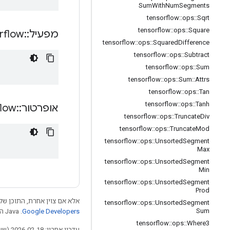
Sum
With
Num
Segments
tensorflow
::
ops
::
Sqrt
tensorflow
::
ops
::
Square
מפעיל
::
rflow
tensorflow
::
ops
::
Squared
Difference
tensorflow
::
ops
::
Subtract
tensorflow
::
ops
::
Sum
tensorflow
::
ops
::
Sum
::
Attrs
tensorflow
::
ops
::
Tan
tensorflow
::
ops
::
Tanh
אופרטור
::
flow
tensorflow
::
ops
::
Truncate
Div
tensorflow
::
ops
::
Truncate
Mod
tensorflow
::
ops
::
Unsorted
Segment
Max
tensorflow
::
ops
::
Unsorted
Segment
Min
tensorflow
::
ops
::
Unsorted
Segment
Prod
אלא אם צוין אחרת, התוכן של 
tensorflow
::
ops
::
Unsorted
Segment
Sum
Google Developers‏
.‏ Java הוא סימן מסחרי רשום של חברת Oracle ו/או של השותפים העצמאיים שלה.
tensorflow
::
ops
::
Where3
עדכון אחרון: 2026-02-18 (שעון UTC).