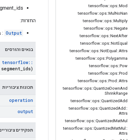
tensorflow
::
ops
::
Mod
segment_ids: טנזור 1-D שגודלו שווה לגודל הממ
tensorflow
::
ops
::
Mul
No
Nan
החזרות:
tensorflow
::
ops
::
Multiply
tensorflow
::
ops
::
Negate
Output
: ב
tensorflow
::
ops
::
Next
After
tensorflow
::
ops
::
Not
Equal
בנאים והורסים
tensorflow
::
ops
::
Not
Equal
::
Attrs
tensorflow
::
ops
::
Polygamma
tensorflow
::
tensorflow
::
ops
::
Pow
segment
_
ids)
tensorflow
::
ops
::
Prod
tensorflow
::
ops
::
Prod
::
Attrs
תכונות ציבוריות
tensorflow
::
ops
::
Quantize
Down
And
Shrink
Range
operation
tensorflow
::
ops
::
Quantized
Add
tensorflow
::
ops
::
Quantized
Add
::
output
Attrs
tensorflow
::
ops
::
Quantized
Mat
Mul
tensorflow
::
ops
::
Quantized
Mat
Mul
::
תפקידים ציבוריים
Attrs