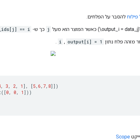
פילוח
להסבר על הפלחים.
מעל
j
כך ש-
_ids[j] == i
ר מזהה פלח נתון
output[i] = 1
,
i
.
4
,
3
,
2
,
1
],
[
5
,
6
,
7
,
8
]])
t
([
0
,
0
,
1
]))
Scope