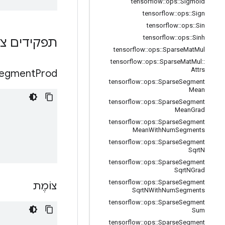
tensorflow
::
ops
::
Sigmoid
tensorflow
::
ops
::
Sign
tensorflow
::
ops
::
Sin
tensorflow
::
ops
::
Sinh
תפקידים צי
tensorflow
::
ops
::
Sparse
Mat
Mul
tensorflow
::
ops
::
Sparse
Mat
Mul
::
Attrs
egment
Prod
tensorflow
::
ops
::
Sparse
Segment
Mean
tensorflow
::
ops
::
Sparse
Segment
Mean
Grad
tensorflow
::
ops
::
Sparse
Segment
Mean
With
Num
Segments
tensorflow
::
ops
::
Sparse
Segment
Sqrt
N
tensorflow
::
ops
::
Sparse
Segment
Sqrt
NGrad
tensorflow
::
ops
::
Sparse
Segment
צוֹמֶת
Sqrt
NWith
Num
Segments
tensorflow
::
ops
::
Sparse
Segment
Sum
tensorflow
::
ops
::
Sparse
Segment