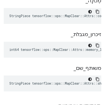
מְכוֹלָה
_
StringPiece tensorflow::ops::MapClear::Attrs::con
זיכרון
_
מגבלת
_
int64 tensorflow::ops::MapClear::Attrs::memory_li
משותף
_
שם
_
StringPiece tensorflow::ops::MapClear::Attrs::sha