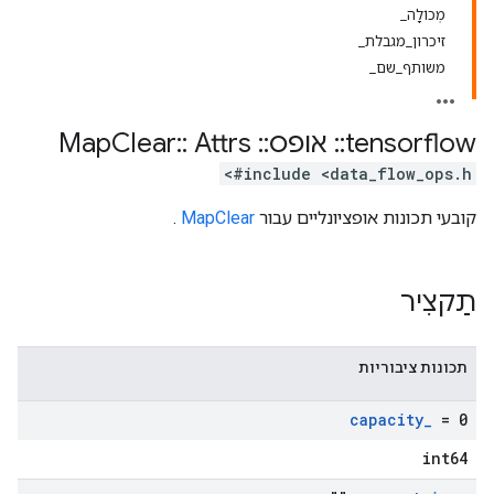
מְכוֹלָה_
זיכרון_מגבלת_
משותף_שם_
tensorflow
::
אופס
::
Map
Attrs
::
Clear
#include <data_flow_ops.h>
קובעי תכונות אופציונליים עבור
MapClear
.
תַקצִיר
תכונות ציבוריות
capacity
_
= 0
int64