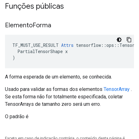
Funções públicas
Elemento
Forma
TF_MUST_USE_RESULT 
Attrs
 tensorflow::ops::TensorAr
  PartialTensorShape x

)
A forma esperada de um elemento, se conhecida.
Usado para validar as formas dos elementos
TensorArray
.
Se esta forma não for totalmente especificada, coletar
TensorArrays de tamanho zero será um erro.
O padrão é
Exceto em caso de indicação contrária, o conteúdo desta página é