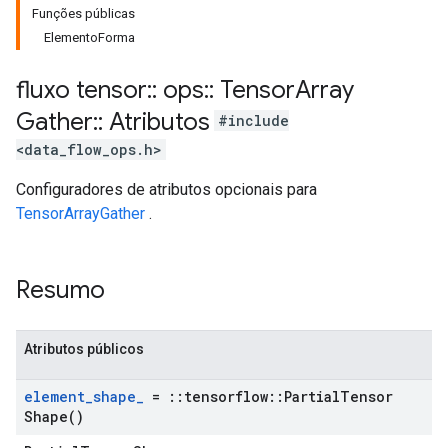
Funções públicas
ElementoForma
fluxo tensor
::
ops
::
Tensor
Array
Gather
::
Atributos
#include
<data_flow_ops.h>
Configuradores de atributos opcionais para
TensorArrayGather
.
Resumo
Atributos públicos
element
_
shape
_
=
::
tensorflow
::
Partial
Tensor
Shape(
)