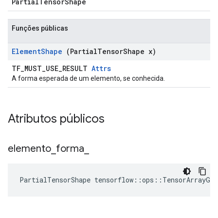
PartialTensorShape
Funções públicas
Element
Shape
(Partial
Tensor
Shape x)
TF_MUST_USE_RESULT
Attrs
A forma esperada de um elemento, se conhecida.
Atributos públicos
elemento
_
forma
_
PartialTensorShape tensorflow::ops::TensorArrayGa