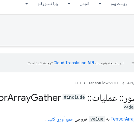
زیست بوم
انجمن
چرا تنسورفلو
این صفحه به‌وسیله
ترجمه شده است.
C++
TensorFlow v2.3.0
API،
ور
::
عملیات
::
Tensor
Gather
Array
#include
<da
TensorArra
به
value
خروجی
جمع آوری کنید
.