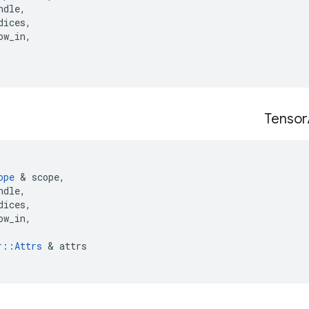
ndle
,
dices
,
ow_in
,
Tensor
ope
&
scope
,
ndle
,
dices
,
ow_in
,
r
::
Attrs
&
attrs