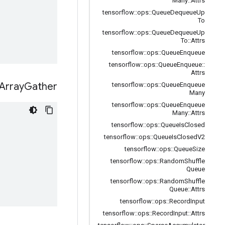
Many
::
Attrs
tensorflow
::
ops
::
Queue
Dequeue
Up
To
tensorflow
::
ops
::
Queue
Dequeue
Up
To
::
Attrs
tensorflow
::
ops
::
Queue
Enqueue
tensorflow
::
ops
::
Queue
Enqueue
::
Attrs
Array
Gather
tensorflow
::
ops
::
Queue
Enqueue
Many
tensorflow
::
ops
::
Queue
Enqueue
Many
::
Attrs
tensorflow
::
ops
::
Queue
Is
Closed
tensorflow
::
ops
::
Queue
Is
Closed
V2
tensorflow
::
ops
::
Queue
Size
tensorflow
::
ops
::
Random
Shuffle
Queue
tensorflow
::
ops
::
Random
Shuffle
Queue
::
Attrs
tensorflow
::
ops
::
Record
Input
tensorflow
::
ops
::
Record
Input
::
Attrs