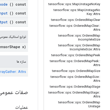
node
() const
tensorflow
::
ops
::
Map
Unstage
No
Key
tensorflow
::
ops
::
Map
Unstage
No
nput
() const
Key
::
Attrs
tensorflow
::
ops
::
Ordered
Map
Clear
tput
() const
tensorflow
::
ops
::
Ordered
Map
Clear
::
Attrs
tensorflow
::
ops
::
Ordered
Map
توابع استاتیک عمومی
Incomplete
Size
tensorflow
::
ops
::
Ordered
Map
ensor
Shape x)
Incomplete
Size
::
Attrs
tensorflow
::
ops
::
Ordered
Map
Peek
tensorflow
::
ops
::
Ordered
Map
Peek
::
سازه ها
Attrs
tensorflow
::
ops
::
Ordered
Map
Size
rrayGather:: Attrs
tensorflow
::
ops
::
Ordered
Map
Size
::
Attrs
tensorflow
::
ops
::
Ordered
Map
Stage
صفات عموم
tensorflow
::
ops
::
Ordered
Map
Stage
::
Attrs
tensorflow
::
ops
::
Ordered
Map
عملیات
Unstage