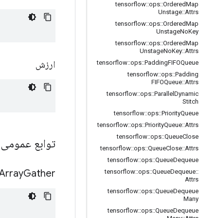
tensorflow
::
ops
::
Ordered
Map
Unstage
::
Attrs
tensorflow
::
ops
::
Ordered
Map
Unstage
No
Key
tensorflow
::
ops
::
Ordered
Map
Unstage
No
Key
::
Attrs
ارزش
tensorflow
::
ops
::
Padding
FIFOQueue
tensorflow
::
ops
::
Padding
FIFOQueue
::
Attrs
tensorflow
::
ops
::
Parallel
Dynamic
Stitch
tensorflow
::
ops
::
Priority
Queue
tensorflow
::
ops
::
Priority
Queue
::
Attrs
tensorflow
::
ops
::
Queue
Close
توابع عمومی
tensorflow
::
ops
::
Queue
Close
::
Attrs
tensorflow
::
ops
::
Queue
Dequeue
Array
Gather
tensorflow
::
ops
::
Queue
Dequeue
::
Attrs
tensorflow
::
ops
::
Queue
Dequeue
Many
tensorflow
::
ops
::
Queue
Dequeue