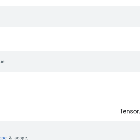
ue
Tensor
ope
&
scope
,