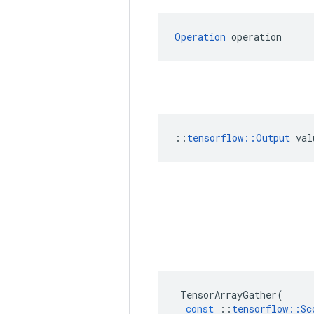
Operation
 operation
::
tensorflow::Output
 val
TensorArrayGather
(
const
::
tensorflow
::
Sc