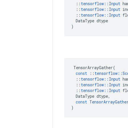
::
tensorflow
::
Input
ha
::
tensorflow
::
Input
in
::
tensorflow
::
Input
fl
DataType
dtype
)
TensorArrayGather
(
const
::
tensorflow
::
Sc
::
tensorflow
::
Input
ha
::
tensorflow
::
Input
in
::
tensorflow
::
Input
fl
DataType
dtype
,
const
TensorArrayGathe
)