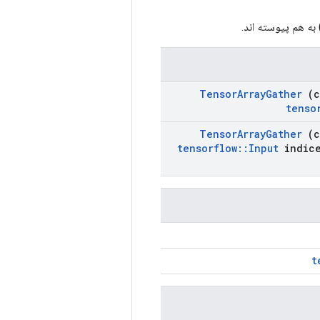
Tensor
Array
Gather
(c
tenso
Tensor
Array
Gather
(c
tensorflow
::
Input
indic
t