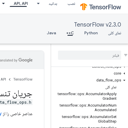
نصب
بدانید
API، API
TensorFlow v2.3.0
نمای کلی
Python
C++
Java
C++
array
_
ops
candidate
_
sampling
_
ops
control
_
flow
_
ops
core
 API
TensorFlow
data
_
flow
_
ops
نمای کلی
جریان تنس
tensorflow
::
ops
::
Accumulator
Apply
Gradient
ta_flow_ops.h>
tensorflow
::
ops
::
Accumulator
Num
Accumulated
عناصر خاصی را از
y
tensorflow
::
ops
::
Accumulator
Set
Global
Step