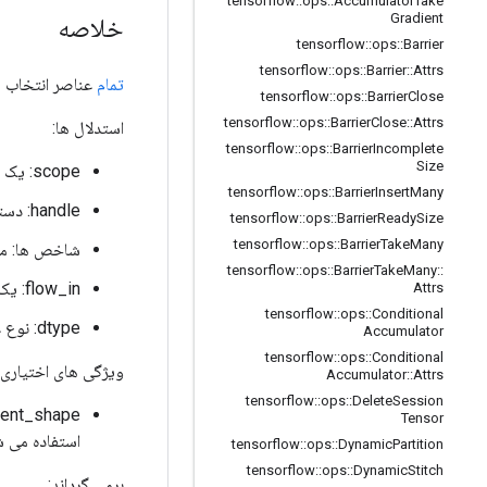
tensorflow
::
ops
::
Accumulator
Take
Gradient
خلاصه
tensorflow
::
ops
::
Barrier
tensorflow
::
ops
::
Barrier
::
Attrs
تمام
عناصر انتخاب
tensorflow
::
ops
::
Barrier
Close
tensorflow
::
ops
::
Barrier
Close
::
Attrs
استدلال ها:
tensorflow
::
ops
::
Barrier
Incomplete
Size
scope: یک شی
tensorflow
::
ops
::
Barrier
Insert
Many
handle: دسته یک
tensorflow
::
ops
::
Barrier
Ready
Size
tensorflow
::
ops
::
Barrier
Take
Many
شاخص ها: مک
tensorflow
::
ops
::
Barrier
Take
Many
::
flow_in: یک اسکالر شناور که زنجیره مناسب عملیات را اعمال می کند.
Attrs
tensorflow
::
ops
::
Conditional
dtype: نوع عنصری که برگردانده می شود.
Accumulator
tensorflow
::
ops
::
Conditional
ویژگی های اختیاری 
Accumulator
::
Attrs
tensorflow
::
ops
::
Delete
Session
element_shape: شکل مورد انتظار یک عنصر، در صورت شناخته شدن. 
Tensor
استفاده می شود. اگ
tensorflow
::
ops
::
Dynamic
Partition
tensorflow
::
ops
::
Dynamic
Stitch
برمی گرداند: