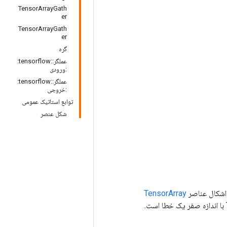
TensorArrayGath
er
TensorArrayGath
er
گره
عملگر::tensorflow:
:ورودی
عملگر::tensorflow:
:خروجی
توابع استاتیک عمومی
شکل عنصر
TensorArray