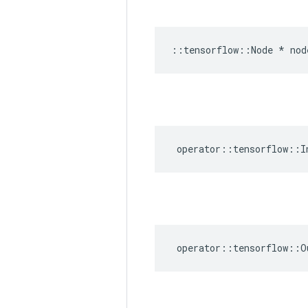
::
tensorflow
::
Node
*
nod
operator
::
tensorflow
::
I
operator
::
tensorflow
::
O