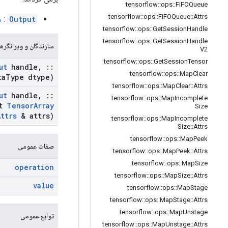
tensorflow
::
ops
::
FIFOQueue
tensorflow
::
ops
::
FIFOQueue
::
Attrs
Output
:
ه
tensorflow
::
ops
::
Get
Session
Handle
tensorflow
::
ops
::
Get
Session
Handle
سازندگان و ویرانگرها
V2
tensorflow
::
ops
::
Get
Session
Tensor
ut
handle
,
::
tensorflow
::
ops
::
Map
Clear
ta
Type dtype)
tensorflow
::
ops
::
Map
Clear
::
Attrs
ut
handle
,
::
tensorflow
::
ops
::
Map
Incomplete
st
Tensor
Array
Size
Attrs
& attrs)
tensorflow
::
ops
::
Map
Incomplete
Size
::
Attrs
tensorflow
::
ops
::
Map
Peek
صفات عمومی
tensorflow
::
ops
::
Map
Peek
::
Attrs
tensorflow
::
ops
::
Map
Size
operation
tensorflow
::
ops
::
Map
Size
::
Attrs
value
tensorflow
::
ops
::
Map
Stage
tensorflow
::
ops
::
Map
Stage
::
Attrs
tensorflow
::
ops
::
Map
Unstage
توابع عمومی
tensorflow
::
ops
::
Map
Unstage
::
Attrs