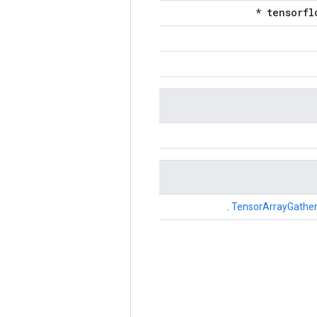
.
TensorArrayGathe