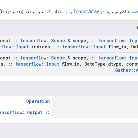
مه
عناصر موجود در
TensorArray
، در امتداد یک محور جدید (بعد جدید 0) به هم پیوسته اند.
onst
::
tensorflow
::
Scope
& scope
,
::
tensorflow
::
Inp
rflow
::
Input
indices
,
::
tensorflow
::
Input
flow
_
in
,
Da
onst
::
tensorflow
::
Scope
& scope
,
::
tensorflow
::
Inp
es
,
::
tensorflow
::
Input
flow
_
in
,
Data
Type dtype
,
con
Gather
::
Operation
ensorflow::Output
::