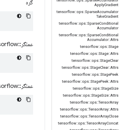
tensorflow
::
ops
::
Sparse
Accumulator
گره
Apply
Gradient
tensorflow
::
ops
::
Sparse
Accumulator
Take
Gradient
tensorflow
::
ops
::
Sparse
Conditional
Accumulator
tensorflow
::
ops
::
Sparse
Conditional
Accumulator
::
Attrs
عملگر
::
sorflow
tensorflow
::
ops
::
Stage
tensorflow
::
ops
::
Stage
::
Attrs
tensorflow
::
ops
::
Stage
Clear
tensorflow
::
ops
::
Stage
Clear
::
Attrs
tensorflow
::
ops
::
Stage
Peek
tensorflow
::
ops
::
Stage
Peek
::
Attrs
عملگر
::
sorflow
tensorflow
::
ops
::
Stage
Size
tensorflow
::
ops
::
Stage
Size
::
Attrs
tensorflow
::
ops
::
Tensor
Array
tensorflow
::
ops
::
Tensor
Array
::
Attrs
tensorflow
::
ops
::
Tensor
Array
Close
tensorflow
::
ops
::
Tensor
Array
Concat