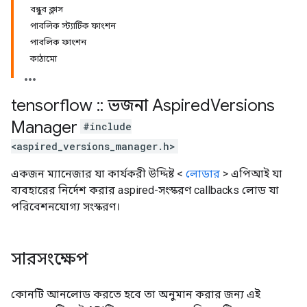
বন্ধুর ক্লাস
পাবলিক স্ট্যাটিক ফাংশন
পাবলিক ফাংশন
কাঠামো
tensorflow
::
ভজনা
Aspired
Versions
Manager
#include
<aspired_versions_manager.h>
একজন ম্যানেজার যা কার্যকরী উদ্দিষ্ট <
লোডার
> এপিআই যা
ব্যবহারের নির্দেশ করার aspired-সংস্করণ callbacks লোড যা
পরিবেশনযোগ্য সংস্করণ।
সারসংক্ষেপ
কোনটি আনলোড করতে হবে তা অনুমান করার জন্য এই