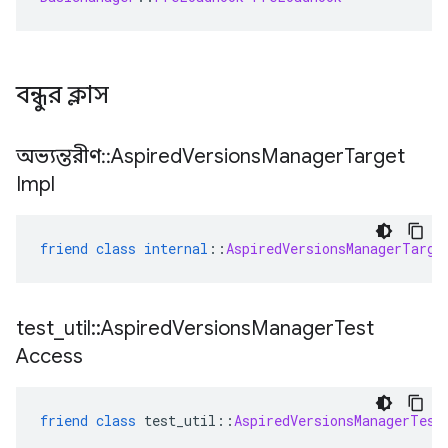
বন্ধুর ক্লাস
অভ্যন্তরীণ
::
Aspired
Versions
Manager
Target
Impl
friend
class
internal
::
AspiredVersionsManagerTarge
test
_
util
::
Aspired
Versions
Manager
Test
Access
friend
class
 test_util
::
AspiredVersionsManagerTest