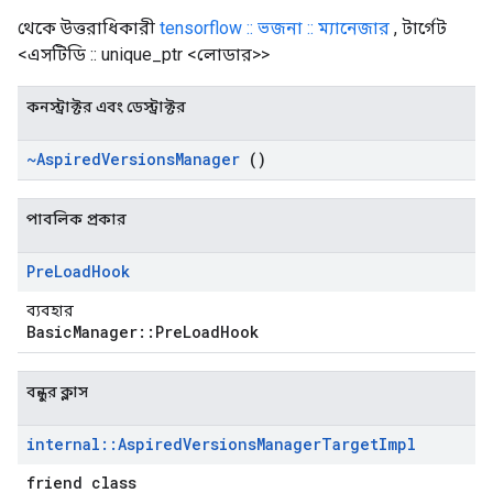
থেকে উত্তরাধিকারী
tensorflow :: ভজনা :: ম্যানেজার
, টার্গেট
<এসটিডি :: unique_ptr <লোডার>>
কনস্ট্রাক্টর এবং ডেস্ট্রাক্টর
~Aspired
Versions
Manager
()
পাবলিক প্রকার
Pre
Load
Hook
ব্যবহার
BasicManager::PreLoadHook
বন্ধুর ক্লাস
internal
::
Aspired
Versions
Manager
Target
Impl
friend class