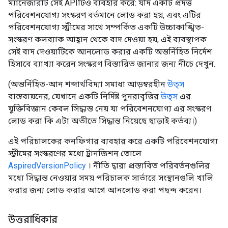
ম্যানেজারটি সেই APIটিও ব্যবহার করে: যদি একটি প্রদত্ত
পরিবেশনযোগ্য সংস্করণ বর্তমানে লোড করা হয়, এবং এটির
পরিবেশনযোগ্য স্ট্রীমের সাথে সম্পর্কিত একটি উচ্চাকাঙ্খিত-
সংস্করণ কলব্যাক আহ্বান থেকে বাদ দেওয়া হয়, এই ব্যবস্থাপক
সেই বাদ দেওয়াটিকে আনলোড করার একটি অন্তর্নিহিত নির্দেশ
হিসাবে ব্যাখ্যা করেন সংস্করণ বিস্তারিত জানার জন্য নীচে দেখুন.
(অন্তর্নিহিত-আন শব্দার্থবিদ্যা সমাধা আড়ম্বরহীন
উত্স
বাস্তবায়নের, যেখানে একটি নির্দিষ্ট পুনরাবৃত্তির
উত্স
এর
যুক্তিবিজ্ঞান কেবল সিদ্ধান্ত নেয় যা পরিবেশনযোগ্য এর সংস্করণ
লোড করা কি এটা অতীতে সিদ্ধান্ত নিয়েছে ছাড়াই কর্তব্য।)
এই পরিচালকের কনফিগার ব্যবহার করে একটি পরিবেশনযোগ্য
স্ট্রীমের সংস্করণের মধ্যে ট্রানজিশন তোলে
AspiredVersionPolicy
। নীতি দ্বারা প্রস্তাবিত পরিবর্তনগুলির
মধ্যে সিদ্ধান্ত নেওয়ার সময় পরিচালক সার্ভারে সংস্থানগুলি খালি
করার জন্য লোড করার আগে আনলোড করা পছন্দ করেন।
উত্তরাধিকার