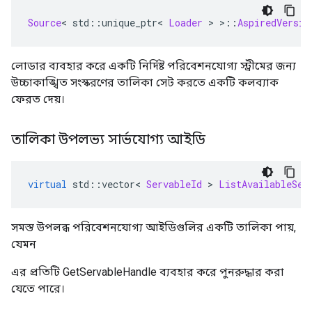
Source
<
 std
::
unique_ptr
<
Loader
>
>::
AspiredVersio
লোডার ব্যবহার করে একটি নির্দিষ্ট পরিবেশনযোগ্য স্ট্রীমের জন্য
উচ্চাকাঙ্খিত সংস্করণের তালিকা সেট করতে একটি কলব্যাক
ফেরত দেয়।
তালিকা উপলভ্য সার্ভযোগ্য আইডি
virtual
 std
::
vector
<
ServableId
>
ListAvailableSer
সমস্ত উপলব্ধ পরিবেশনযোগ্য আইডিগুলির একটি তালিকা পায়,
যেমন
এর প্রতিটি GetServableHandle ব্যবহার করে পুনরুদ্ধার করা
যেতে পারে।