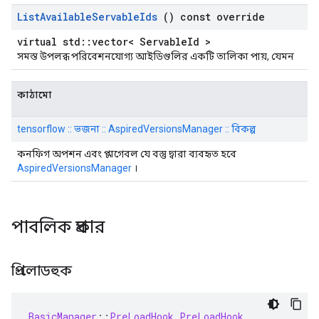
List
Available
Servable
Ids
() const override
virtual std::vector< ServableId >
সমস্ত উপলব্ধ পরিবেশনযোগ্য আইডিগুলির একটি তালিকা পায়, যেমন
কাঠামো
tensorflow :: ভজনা :: AspiredVersionsManager :: বিকল্প
কনফিগ অপশন এবং প্লাগেবল যে বস্তু দ্বারা ব্যবহৃত হবে
AspiredVersionsManager
।
পাবলিক প্রকার
প্রি-লোডহুক
BasicManager
::
PreLoadHook
PreLoadHook