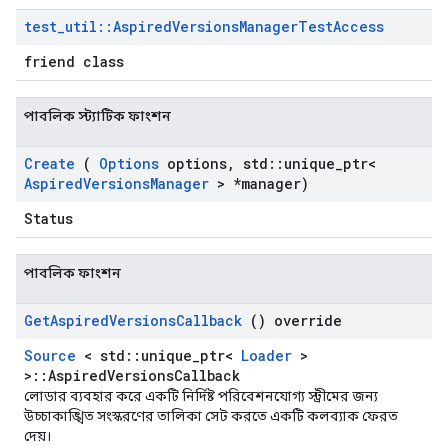
test
_
util
::
Aspired
Versions
Manager
Test
Access
friend class
পাবলিক স্ট্যাটিক ফাংশন
Create
(
Options
options
,
std
::
unique
_
ptr<
Aspired
Versions
Manager
> *manager)
Status
পাবলিক ফাংশন
Get
Aspired
Versions
Callback
() override
Source
< std::unique_ptr<
Loader
>
>::AspiredVersionsCallback
লোডার ব্যবহার করে একটি নির্দিষ্ট পরিবেশনযোগ্য স্ট্রীমের জন্য
উচ্চাকাঙ্খিত সংস্করণের তালিকা সেট করতে একটি কলব্যাক ফেরত
দেয়।