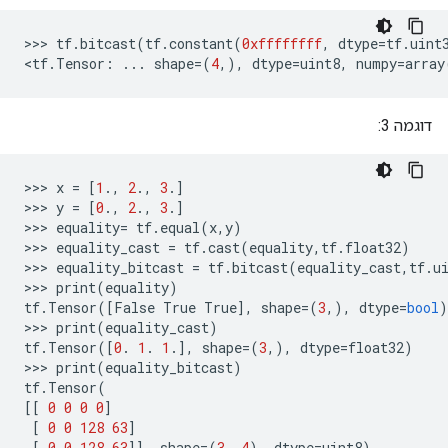
>>>
tf
.
bitcast
(
tf
.
constant
(
0xffffffff
,
dtype
=
tf
.
uint
<
tf
.
Tensor
:
...
shape
=
(
4
,),
dtype
=
uint8
,
numpy
=
array
דוגמה 3:
>>
>
x
=
[
1
.,
2
.,
3
.]
>>
>
y
=
[
0
.,
2
.,
3
.]
>>
>
equality
=
tf
.
equal
(
x
,
y
)
>>
>
equality_cast
=
tf
.
cast
(
equality
,
tf
.
float32
)
>>
>
equality_bitcast
=
tf
.
bitcast
(
equality_cast
,
tf
.
u
>>
>
print
(
equality
)
tf
.
Tensor
([
False
True
True
],
shape
=(
3
,),
dtype
=
bool
)
>>
>
print
(
equality_cast
)
tf
.
Tensor
([
0
.
1
.
1
.],
shape
=(
3
,),
dtype
=
float32
)
>>
>
print
(
equality_bitcast
)
tf
.
Tensor
(
[[
0
0
0
0
]
[
0
0
128
63
]
[
0
0
128
63
]],
shape
=(
3
,
4
),
dtype
=
uint8
)