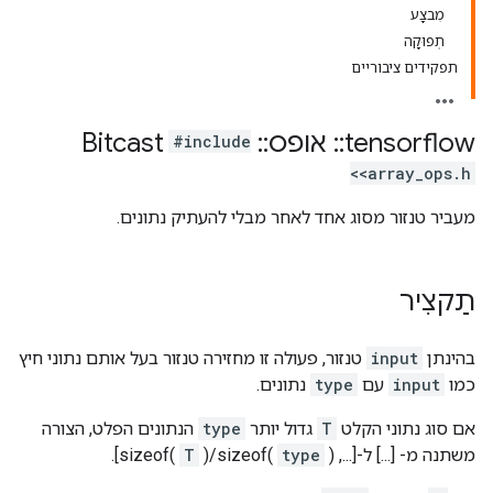
מִבצָע
תְפוּקָה
תפקידים ציבוריים
tensorflow
::
אופס
::
Bitcast
#include
<array_ops.h>
מעביר טנזור מסוג אחד לאחר מבלי להעתיק נתונים.
תַקצִיר
בהינתן
input
טנזור, פעולה זו מחזירה טנזור בעל אותם נתוני חיץ
כמו
input
עם
type
נתונים.
אם סוג נתוני הקלט
T
גדול יותר
type
הנתונים הפלט, הצורה
משתנה מ- [...] ל-[..., sizeof(
)].
type
)/sizeof(
T