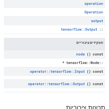
operation
Operation
output
tensorflow::Output
::
תפקידים ציבוריים
node
() const
::tensorflow::Node *
operator
::
tensorflow
::
Input
() const
operator
::
tensorflow
::
Output
() const
תכונות ציבוריות