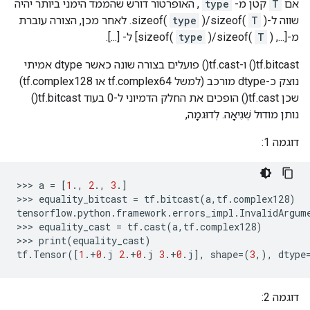
אם
T
קטן מ-
type
, האופרטור דורש שהממד הימני ביותר יהיה
שווה ל-sizeof(
T
)/sizeof(
type
). לאחר מכן, הצורה עוברת
מ-[..., sizeof(
)] ל- [...].
T
)/sizeof(
type
tf.bitcast() ו-tf.cast() פועלים בצורה שונה כאשר dtype אמיתי
נוצק כ-dtype מורכב (למשל tf.complex64 או tf.complex128)
שכן tf.cast() הופכים את החלק הדמיוני ל-0 בעוד tf.bitcast()
נותן מודול שְׁגִיאָה. לְדוּגמָה,
דוגמה 1:
>>
>
a
=
[
1
.,
2
.,
3
.]
>>
>
equality_bitcast
=
tf
.
bitcast
(
a
,
tf
.
complex128
)
tensorflow
.
python
.
framework
.
errors_impl
.
InvalidArgum
>>
>
equality_cast
=
tf
.
cast
(
a
,
tf
.
complex128
)
>>
>
print
(
equality_cast
)
tf
.
Tensor
([
1
.
+
0
.
j
2
.
+
0
.
j
3
.
+
0
.
j
],
shape
=(
3
,),
dtype
דוגמה 2: