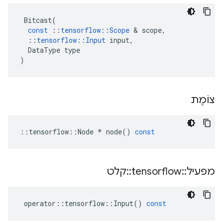
Bitcast
(
const
::
tensorflow
::
Scope
&
scope
,
::
tensorflow
::
Input
input
,
DataType
type
)
צוֹמֶת
::
tensorflow
::
Node
*
node
()
const
מפעיל
::
tensorflow
::
קלט
operator
::
tensorflow
::
Input
()
const