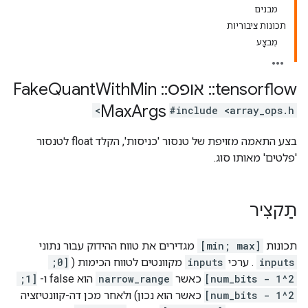
מבנים
תכונות ציבוריות
מִבצָע
tensorflow
::
אופס
::
Fake
Min
With
Quant
Max
Args
#include <array_ops.h>
בצע התאמה מזויפת של טנסור 'כניסות', הקלד float לטנסור
'פלטים' מאותו סוג.
תַקצִיר
תכונות
[min; max]
מגדירים את טווח ההידוק עבור נתוני
inputs
. ערכי
inputs
מקוונטים לטווח הכימות (
[0;
2^num_bits - 1]
כאשר
narrow_range
הוא false ו-
[1;
2^num_bits - 1]
כאשר הוא נכון) ולאחר מכן דה-קוונטיזציה