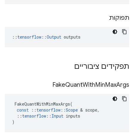
תפוקות
::
tensorflow::Output
 outputs
תפקידים ציבוריים
Fake
Quant
With
Min
Max
Args
FakeQuantWithMinMaxArgs
(
const
::
tensorflow
::
Scope
&
scope
,
::
tensorflow
::
Input
inputs
)