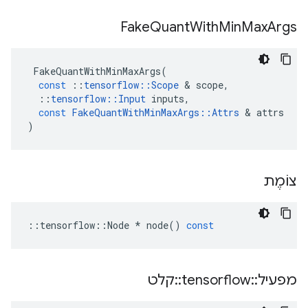
Fake
Quant
With
Min
Max
Args
FakeQuantWithMinMaxArgs
(
const
::
tensorflow
::
Scope
&
scope
,
::
tensorflow
::
Input
inputs
,
const
FakeQuantWithMinMaxArgs
::
Attrs
&
attrs
)
צוֹמֶת
::
tensorflow
::
Node
*
node
()
const
מפעיל
::
tensorflow
::
קלט