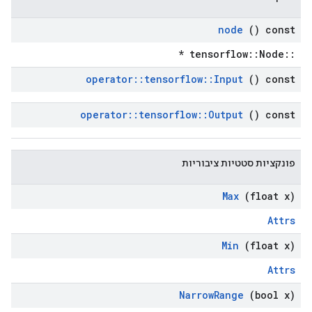
node
() const
::tensorflow::Node *
operator
::
tensorflow
::
Input
() const
operator
::
tensorflow
::
Output
() const
פונקציות סטטיות ציבוריות
Max
(float x)
Attrs
Min
(float x)
Attrs
Narrow
Range
(bool x)