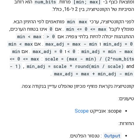
ומוצאת כצף ב-
[min; max]
מרווח.
num_bits
הוא רוחב
הסיביות של הקוונטיזציה; בין 2 ל-16, כולל.
לפני הקוונטיזציה, ערכי
max
min
מותאמים לפי ההיגיון הבא.
מומלץ לקבל
min <= 0 <= max
. אם
0
אינו בטווח הערכים,
ההתנהגות יכולה להיות בלתי צפויה: אם
0 < min < max
:
min_adj = 0
ו
max_adj = max - min
. אם
min < max
min_adj = min - max
:
< 0
ו
max_adj = 0
. אם
min
<= 0 <= max
:
scale = (max - min) / (2^num_bits
- 1)
,
min_adj = scale * round(min / scale)
and
.
max_adj = max + min_adj - min
קוונטיזציה נקראת מזויף מכיוון שהפלט עדיין בנקודה צפה.
טיעונים:
scope: אובייקט
Scope
החזרות:
Output
: טנסור הפלטים.