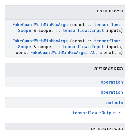
בנאים והורסים
Fake
Quant
With
Min
Max
Args
(const
::
tensorflow
::
Scope
& scope
,
::
tensorflow
::
Input
inputs)
Fake
Quant
With
Min
Max
Args
(const
::
tensorflow
::
Scope
& scope
,
::
tensorflow
::
Input
inputs
,
const
Fake
Quant
With
Min
Max
Args
::
Attrs
& attrs)
תכונות ציבוריות
operation
Operation
outputs
tensorflow::Output
::
תפקידים ציבוריים