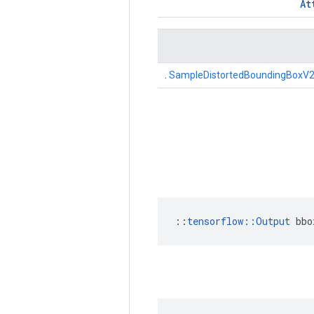
At
.
SampleDistortedBoundingBoxV
::
tensorflow::Output
 bbo