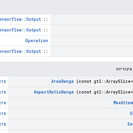
ensorflow::Output
::
ensorflow::Output
::
Operation
ensorflow::Output
::
ציבוריות
trs
Area
Range
(const gtl
::
Array
Slice<
trs
Aspect
Ratio
Range
(const gtl
::
Array
Slice<
trs
Max
Attem
trs
S
trs
Se