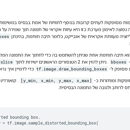
ות מסופקות לעתים קרובות בנוסף לתוויות של אמת בבסיס במשימות זיה
ה נפוצה לאימון מערכת כזו היא עיוות אקראי של תמונה תוך שמירה על 
ליזציה מעוותת אקראית של אובייקט, כלומר תיבה תוחמת, בהינתן
oxes
א תיבה תוחמת אחת שניתן להשתמש בה כדי לחתוך את התמונה המקורית. הפלט
-
bboxes
. ניתן להזין את 2 הטנסורים הראשונים ישירות לתוך
.slice
ת מסופק ל-
tf.image.draw_bounding_boxes
כדי לדמיין איך נר
פקות ומוחזרות כ-
[y_min, x_min, y_max, x_max]
. קואורדי
ס לרוחב ולגובה של התמונה הבסיסית.
ted bounding box.

 = tf.image.sample_distorted_bounding_box(
