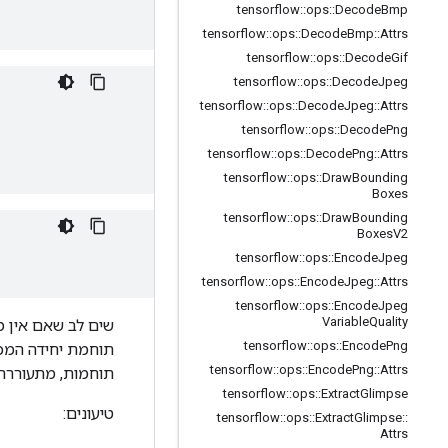
tensorflow
::
ops
::
Decode
Bmp
tensorflow
::
ops
::
Decode
Bmp
::
Attrs
tensorflow
::
ops
::
Decode
Gif
tensorflow
::
ops
::
Decode
Jpeg
tensorflow
::
ops
::
Decode
Jpeg
::
Attrs
tensorflow
::
ops
::
Decode
Png
tensorflow
::
ops
::
Decode
Png
::
Attrs
tensorflow
::
ops
::
Draw
Bounding
Boxes
tensorflow
::
ops
::
Draw
Bounding
Boxes
V2
tensorflow
::
ops
::
Encode
Jpeg
tensorflow
::
ops
::
Encode
Jpeg
::
Attrs
tensorflow
::
ops
::
Encode
Jpeg
Variable
Quality
שים לב שאם אין מ
tensorflow
::
ops
::
Encode
Png
תוחמת יחידה המכ
tensorflow
::
ops
::
Encode
Png
::
Attrs
תוחמות, מתעוררת 
tensorflow
::
ops
::
Extract
Glimpse
טיעונים:
tensorflow
::
ops
::
Extract
Glimpse
::
Attrs