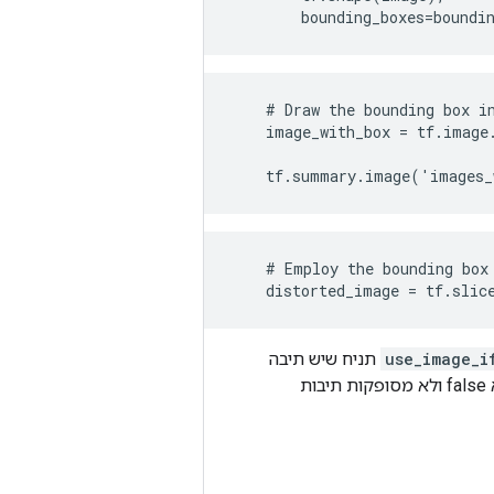
        bounding_boxes=boundi
    # Draw the bounding box in
    image_with_box = tf.image
                              
    tf.summary.image('images_
    # Employ the bounding box 
    distorted_image = tf.slic
use_image_i
תניח שיש תיבה
הוא false ולא מסופקות תיבות