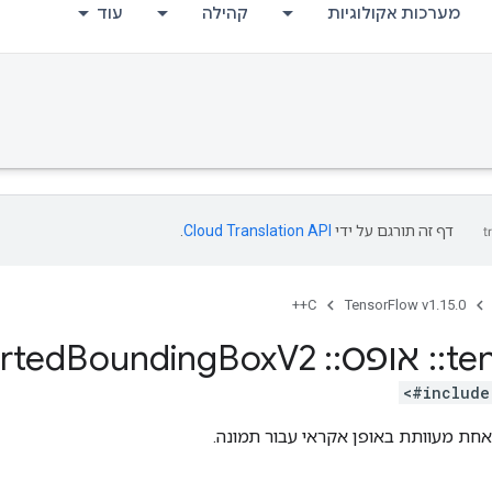
מערכות אקולוגיות
קהילה
עוד
דף זה תורגם על ידי
Cloud Translation API
.
C++
TensorFlow v1.15.0
te
::
אופס
::
Sample
V2
Box
Bounding
orted
#include
חת מעוותת באופן אקראי עבור תמונה.