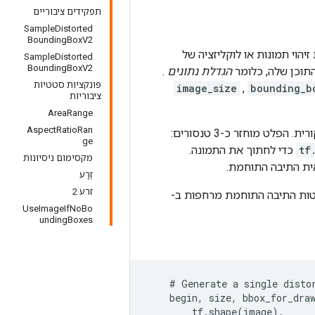
תפקידים ציבוריים
SampleDistorted
BoundingBoxV2
וי תמונות או לוקליזציה של
SampleDistorted
BoundingBoxV2
התוכן שלה, כלומר
הגדלת נתונים
.
פונקציות סטטיות
image_size
,
bounding_b
ציבוריות
AreaRange
AspectRatioRan
 מוחזר כ-3 טנסורים:
ge
tf
כדי לחתוך את התמונה.
מקסימום ניסיונות
אית התיבה התוחמת.
זֶרַע
זרע 2
נטות התיבה התוחמת מרחפות ב-
UseImageIfNoBo
undingBoxes
    # Generate a single distor
    begin, size, bbox_for_draw
        tf.shape(image),
