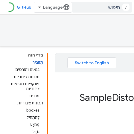
GitHub
/
בדף הזה
תַקצִיר
בנאים והורסים
תכונות ציבוריות
פונקציות סטטיות
ציבוריות
Dist
מבנים
תכונות ציבוריות
bboxes
לְהַתְחִיל
מִבצָע
גוֹדֶל