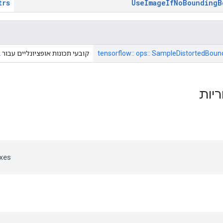
trs
Use
Image
If
No
Bounding
B
tensorflow:: ops:: SampleDistortedBoun
קובעי תכונות אופציונליים עבור
2
ריות
xes