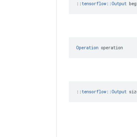
::
tensorflow::Output
 beg
Operation
 operation
::
tensorflow::Output
 siz