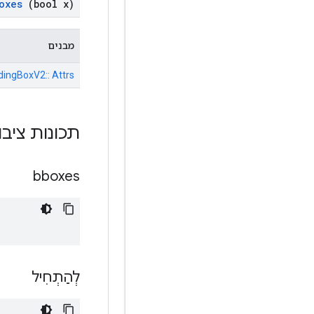
oxes
(bool x)
מבנים
dingBoxV2:: Attrs
תכונות ציבו
bboxes
לְהַתְחִיל