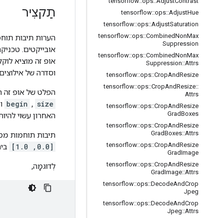
tensorflow
::
ops
::
Adjust
Contrast
תַקצִיר
tensorflow
::
ops
::
Adjust
Hue
tensorflow
::
ops
::
Adjust
Saturation
tensorflow
::
ops
::
Combined
Non
Max
הערות תיבות תוחמ
Suppression
אובייקטים. טכניק
tensorflow
::
ops
::
Combined
Non
Max
אופ זה מוציא לוק
Suppression
::
Attrs
וסדרה של אילוצים.
tensorflow
::
ops
::
Crop
And
Resize
tensorflow
::
ops
::
Crop
And
Resize
::
הפלט של אופ זה הו
Attrs
size
,
begin
ו
tensorflow
::
ops
::
Crop
And
Resize
Grad
Boxes
האחרון עשוי להיו
tensorflow
::
ops
::
Crop
And
Resize
Grad
Boxes
::
Attrs
תיבות תוחמות מסו
tensorflow
::
ops
::
Crop
And
Resize
[0.0, 1.0]
ביח
Grad
Image
tensorflow
::
ops
::
Crop
And
Resize
לְדוּגמָה,
Grad
Image
::
Attrs
tensorflow
::
ops
::
Decode
And
Crop
Jpeg
tensorflow
::
ops
::
Decode
And
Crop
Jpeg
::
Attrs