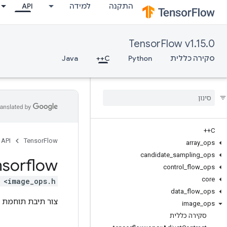
התקנה
למידה
API
TensorFlow v1.15.0
סקירה כללית
Python
C++
Java
C++
API
TensorFlow
array
_
ops
candidate
_
sampling
_
ops
nsorflow
control
_
flow
_
ops
core
 <image_ops.h>
data
_
flow
_
ops
צור תיבת תוחמת א
image
_
ops
סקירה כללית