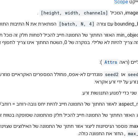
Scope
, המכיל
[height, width, channels]
.
bound עם צורה
[batch, N, 4]
המתארת ​​את N התיבות התוחמות המשויכות לתמונה.
min_object_covered: האזור החתוך של התמונה חייב להכיל לפחות חלק ז
של פרמטר זה צריך להיות לא שלילי. במקרה של 0, השטח ה
יים (ראה
Attrs
):
see
או
seed2
מוגדרים לא-אפס, מחולל המספרים האקראיים מוזרע 
זרע על ידי זרע אקראי.
היות יחס גובה-רוחב = רוחב/גובה בטווח זה.
זה.
צים שצוינו. לאחר כשלים
max
, החזר את התמונה כולה.