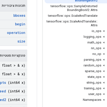
Bounding
Box
V2
תכונות ציבוריות
tensorflow
::
ops
::
Sample
Distorted
Bounding
Box
V2
::
Attrs
bboxes
tensorflow
::
ops
::
Scale
And
Translate
tensorflow
::
ops
::
Scale
And
Translate
::
begin
Attrs
io
_
ops
operation
logging
_
ops
size
math
_
ops
nn
_
ops
no
_
op
פונקציות סטטיות 
parsing
_
ops
 float > & x)
random
_
ops
sparse
_
ops
 float > & x)
state
_
ops
pts
(int64 x)
string
_
ops
training
_
ops
eed
(int64 x)
user
_
ops
ed2
(int64 x)
Namespaces