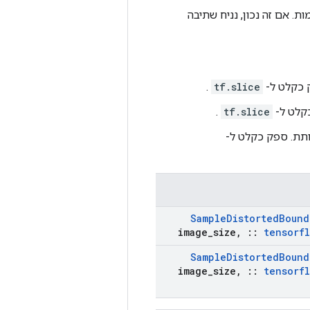
תיבות תוחמות. אם זה נכון, נניח שתיבה
 כקלט ל-
tf.slice
.
קלט ל-
tf.slice
.
תת. ספק כקלט ל-
Sample
Distorted
Bound
image
_
size
,
::
tensorf
Sample
Distorted
Bound
image
_
size
,
::
tensorf