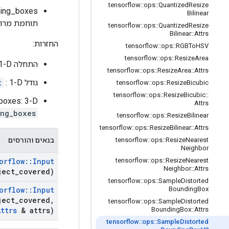
tensorflow
::
ops
::
Quantized
Resize
Bilinear
תוחמת מרומ
tensorflow
::
ops
::
Quantized
Resize
Bilinear
::
Attrs
החזרות:
tensorflow
::
ops
::
RGBTo
HSV
tensorflow
::
ops
::
Resize
Area
התחלה
: 1-D, ה
tensorflow
::
ops
::
Resize
Area
::
Attrs
גודל
: 1-D, המכיל
t
tensorflow
::
ops
::
Resize
Bicubic
tensorflow
::
ops
::
Resize
Bicubic
::
bboxes: 3-D עם צ
Attrs
ing_boxes
tensorflow
::
ops
::
Resize
Bilinear
tensorflow
::
ops
::
Resize
Bilinear
::
Attrs
Nearest
Resize
::
ops
::
tensorflow
בנאים והורסים
Neighbor
orflow
::
Input
tensorflow
::
ops
::
Resize
Nearest
Neighbor
::
Attrs
ject
_
covered)
tensorflow
::
ops
::
Sample
Distorted
orflow
::
Input
Bounding
Box
ject
_
covered
,
tensorflow
::
ops
::
Sample
Distorted
Attrs
& attrs)
Bounding
Box
::
Attrs
tensorflow
::
ops
::
Sample
Distorted