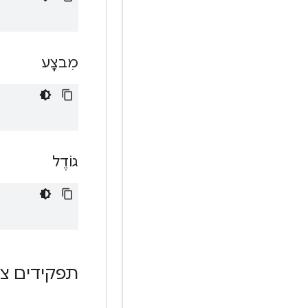
מִבצָע
גוֹדֶל
תפקידים צי