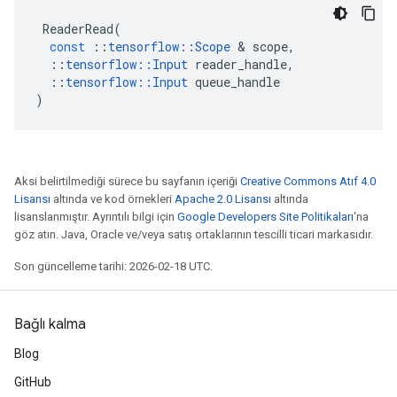
ReaderRead
(
const
::
tensorflow
::
Scope
&
scope
,
::
tensorflow
::
Input
reader_handle
,
::
tensorflow
::
Input
queue_handle
)
Aksi belirtilmediği sürece bu sayfanın içeriği
Creative Commons Atıf 4.0
Lisansı
altında ve kod örnekleri
Apache 2.0 Lisansı
altında
lisanslanmıştır. Ayrıntılı bilgi için
Google Developers Site Politikaları
'na
göz atın. Java, Oracle ve/veya satış ortaklarının tescilli ticari markasıdır.
Son güncelleme tarihi: 2026-02-18 UTC.
Bağlı kalma
Blog
GitHub