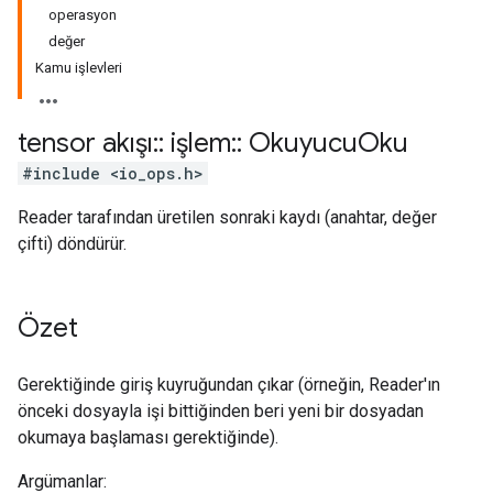
operasyon
değer
Kamu işlevleri
tensor akışı
::
işlem
::
Okuyucu
Oku
#include <io_ops.h>
Reader tarafından üretilen sonraki kaydı (anahtar, değer
çifti) döndürür.
Özet
Gerektiğinde giriş kuyruğundan çıkar (örneğin, Reader'ın
önceki dosyayla işi bittiğinden beri yeni bir dosyadan
okumaya başlaması gerektiğinde).
Argümanlar: