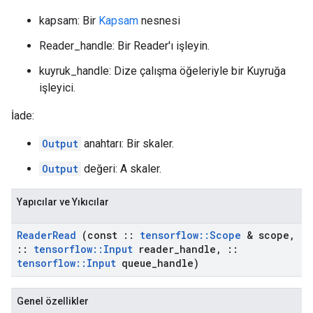
kapsam: Bir
Kapsam
nesnesi
Reader_handle: Bir Reader'ı işleyin.
kuyruk_handle: Dize çalışma öğeleriyle bir Kuyruğa
işleyici.
İade:
Output
anahtarı: Bir skaler.
Output
değeri: A skaler.
Yapıcılar ve Yıkıcılar
Reader
Read
(const
::
tensorflow
::
Scope
& scope
,
::
tensorflow
::
Input
reader
_
handle
,
::
tensorflow
::
Input
queue
_
handle)
Genel özellikler