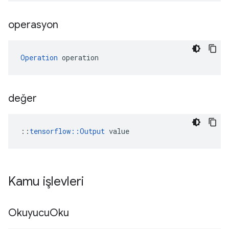
operasyon
Operation
 operation
değer
::
tensorflow::Output
 value
Kamu işlevleri
Okuyucu
Oku