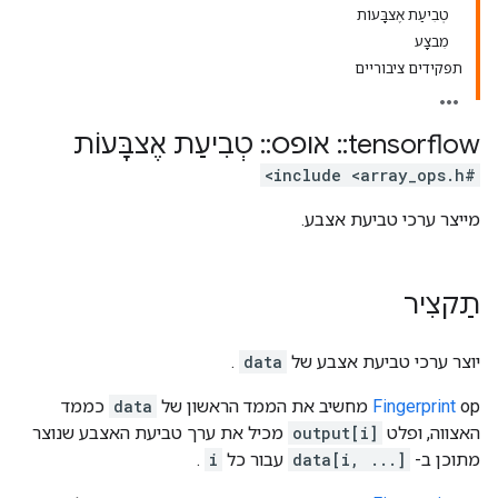
טְבִיעַת אֶצבָּעוֹת
מִבצָע
תפקידים ציבוריים
tensorflow
::
אופס
::
טְבִיעַת אֶצבָּעוֹת
#include <array_ops.h>
מייצר ערכי טביעת אצבע.
תַקצִיר
יוצר ערכי טביעת אצבע של
data
.
op מחשיב את הממד הראשון של
Fingerprint
data
כממד
האצווה, ופלט
output[i]
מכיל את ערך טביעת האצבע שנוצר
מתוכן ב-
data[i, ...]
עבור כל
i
.