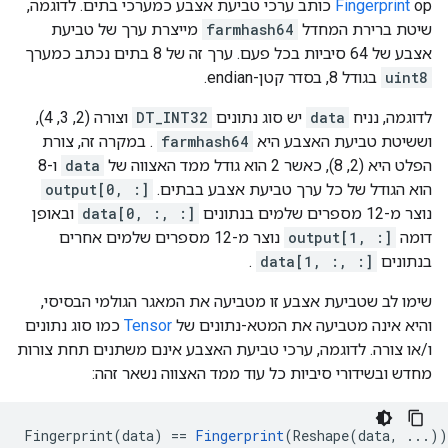
Fingerprint
op כותב ערכי טביעת אצבע כמערכי בתים. לדוגמה,
שיטת ברירת המחדל
farmhash64
מייצרת ערך של טביעת
אצבע של 64 סיביות בכל פעם. ערך זה של 8 בתים נכתב כמערך
uint8
בגודל 8, בסדר קטן-endian.
לדוגמה, נניח
data
יש סוג נתונים
DT_INT32
וצורה (2, 3, 4),
וששיטת טביעת האצבע היא
farmhash64
. במקרה זה, צורת
הפלט היא (2, 8), כאשר 2 הוא גודל ממד האצווה של
data
ו-8
הוא הגודל של כל ערך טביעת אצבע בבתים.
output[0, :]
נוצר מ-12 מספרים שלמים בנתונים
data[0, :, :]
ובאופן
דומה
output[1, :]
נוצר מ-12 מספרים שלמים אחרים
בנתונים
data[1, :, :]
.
שימו לב שטביעת אצבע זו מטביעה את המאגר הגולמי הבסיסי,
והיא אינה מטביעה את המטא-נתונים של
Tensor
כמו סוג נתונים
ו/או צורה. לדוגמה, ערכי טביעת האצבע אינם משתנים תחת צורות
מחדש ובשידורי סיביות כל עוד ממד האצווה נשאר זהה:
Fingerprint(data) == 
Fingerprint
(Reshape(data, ...))
