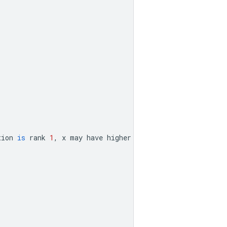
tion
is
 rank 
1
,
x
 may have higher rank
,
 but its first di