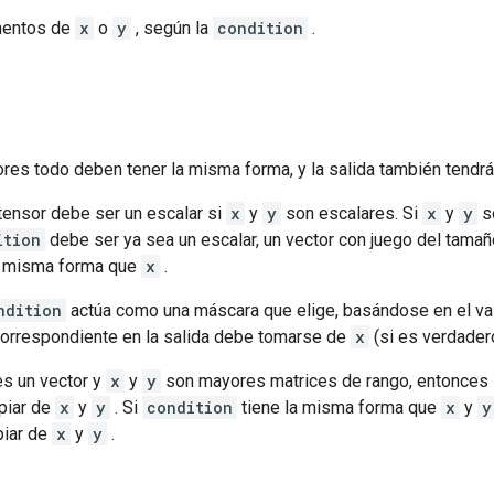
mentos de
x
o
y
, según la
condition
.
res todo deben tener la misma forma, y la salida también tendrá
tensor debe ser un escalar si
x
y
y
son escalares. Si
x
y
y
so
ition
debe ser ya sea un escalar, un vector con juego del tama
la misma forma que
x
.
ndition
actúa como una máscara que elige, basándose en el val
 correspondiente en la salida debe tomarse de
x
(si es verdader
s un vector y
x
y
y
son mayores matrices de rango, entonces s
opiar de
x
y
y
. Si
condition
tiene la misma forma que
x
y
y
piar de
x
y
y
.