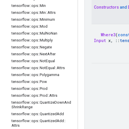
tensorflow
::
ops
::
Min
Constructors
and
tensorflow
::
ops
::
Min
::
Attrs
tensorflow
::
ops
::
Minimum
tensorflow
::
ops
::
Mod
tensorflow
::
ops
::
Mul
No
Nan
Where3
(
cons
Input
 x
,
::
ten
tensorflow
::
ops
::
Multiply
tensorflow
::
ops
::
Negate
tensorflow
::
ops
::
Next
After
tensorflow
::
ops
::
Not
Equal
tensorflow
::
ops
::
Not
Equal
::
Attrs
tensorflow
::
ops
::
Polygamma
tensorflow
::
ops
::
Pow
tensorflow
::
ops
::
Prod
tensorflow
::
ops
::
Prod
::
Attrs
tensorflow
::
ops
::
Quantize
Down
And
Shrink
Range
tensorflow
::
ops
::
Quantized
Add
tensorflow
::
ops
::
Quantized
Add
::
Attrs