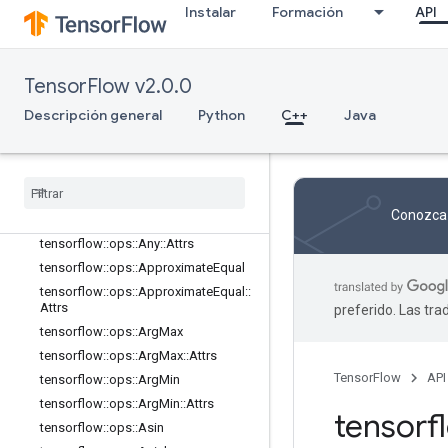
tensorflow::ops::Acos
Instalar
Formación
API
tensorflow::ops::Acosh
tensorflow::ops::Add
tensorflow::ops::AddN
TensorFlow v2.0.0
tensorflow::ops::AddV2
Descripción general
Python
C++
Java
tensorflow::ops::All
tensorflow
::
ops
::
All
::
Attrs
tensorflow
::
ops
::
Angle
tensorflow
::
ops
::
Angle
::
Attrs
Conozca 
tensorflow
::
ops
::
Any
tensorflow
::
ops
::
Any
::
Attrs
tensorflow
::
ops
::
Approximate
Equal
tensorflow
::
ops
::
Approximate
Equal
::
Attrs
preferido. Las tr
tensorflow
::
ops
::
Arg
Max
tensorflow
::
ops
::
Arg
Max
::
Attrs
TensorFlow
API
tensorflow
::
ops
::
Arg
Min
tensorflow
::
ops
::
Arg
Min
::
Attrs
tensor
tensorflow
::
ops
::
Asin