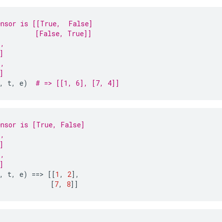
ensor is [[True,  False]
         [False, True]]
],
]
],
]
,
 t
,
 e
)
# => [[1, 6], [7, 4]]
ensor is [True, False]
],
]
],
]
,
 t
,
 e
)
==>
[[
1
,
2
],
[
7
,
8
]]