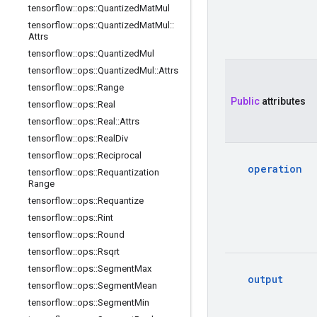
tensorflow
::
ops
::
Quantized
Mat
Mul
tensorflow
::
ops
::
Quantized
Mat
Mul
::
Attrs
tensorflow
::
ops
::
Quantized
Mul
tensorflow
::
ops
::
Quantized
Mul
::
Attrs
tensorflow
::
ops
::
Range
Public
 attributes
tensorflow
::
ops
::
Real
tensorflow
::
ops
::
Real
::
Attrs
tensorflow
::
ops
::
Real
Div
tensorflow
::
ops
::
Reciprocal
operation
tensorflow
::
ops
::
Requantization
Range
tensorflow
::
ops
::
Requantize
tensorflow
::
ops
::
Rint
tensorflow
::
ops
::
Round
tensorflow
::
ops
::
Rsqrt
tensorflow
::
ops
::
Segment
Max
output
tensorflow
::
ops
::
Segment
Mean
tensorflow
::
ops
::
Segment
Min