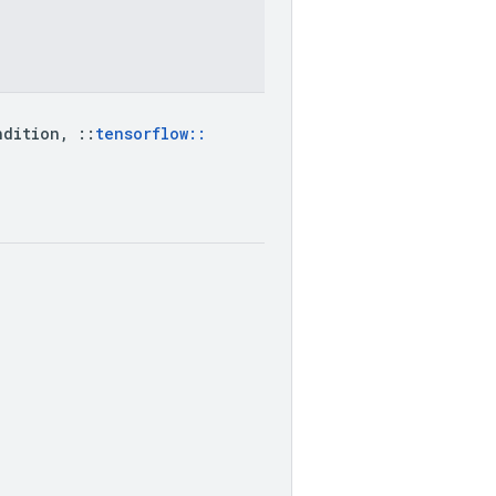
ndition
,
::
tensorflow
::