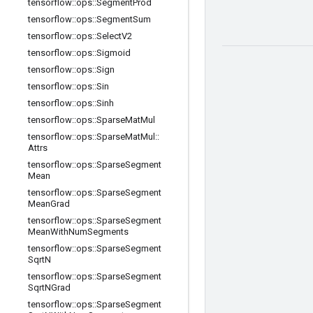
tensorflow
::
ops
::
Segment
Prod
tensorflow
::
ops
::
Segment
Sum
tensorflow
::
ops
::
Select
V2
tensorflow
::
ops
::
Sigmoid
tensorflow
::
ops
::
Sign
tensorflow
::
ops
::
Sin
tensorflow
::
ops
::
Sinh
tensorflow
::
ops
::
Sparse
Mat
Mul
tensorflow
::
ops
::
Sparse
Mat
Mul
::
Attrs
tensorflow
::
ops
::
Sparse
Segment
Mean
tensorflow
::
ops
::
Sparse
Segment
Mean
Grad
tensorflow
::
ops
::
Sparse
Segment
Mean
With
Num
Segments
tensorflow
::
ops
::
Sparse
Segment
Sqrt
N
tensorflow
::
ops
::
Sparse
Segment
Sqrt
NGrad
tensorflow
::
ops
::
Sparse
Segment