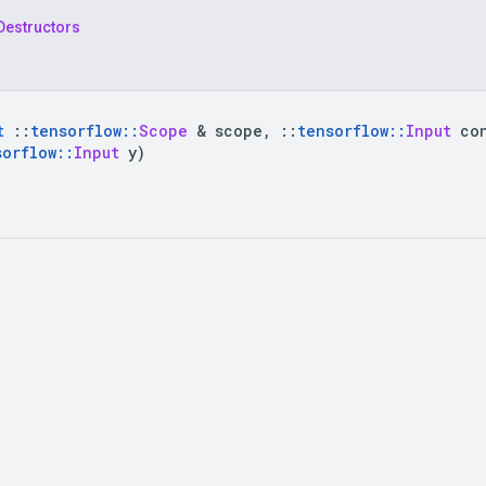
Destructors
t
::
tensorflow
::
Scope
&
 scope
,
::
tensorflow
::
Input
 co
sorflow
::
Input
 y
)