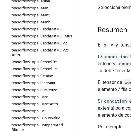
tensorflow
::
ops
::
Asinh
Selecciona ele
tensorflow
::
ops
::
Atan
tensorflow
::
ops
::
Atan2
tensorflow
::
ops
::
Atanh
Resumen
tensorflow
::
ops
::
Batch
Mat
Mul
tensorflow
::
ops
::
Batch
Mat
Mul
::
Attrs
tensorflow
::
ops
::
Batch
Mat
Mul
V2
El
x
, y
y
tenso
tensorflow
::
ops
::
Batch
Mat
Mul
V2
::
Attrs
La
condition
tensorflow
::
ops
::
Bessel
I0e
entonces
cond
tensorflow
::
ops
::
Bessel
I1e
, o debe tener 
tensorflow
::
ops
::
Betainc
El tensor de
co
tensorflow
::
ops
::
Bincount
elemento / fila
tensorflow
::
ops
::
Bucketize
tensorflow
::
ops
::
Cast
Si
condition
e
tensorflow
::
ops
::
Cast
::
Attrs
externa) para c
tensorflow
::
ops
::
Ceil
elemento de co
tensorflow
::
ops
::
Clip
By
Value
tensorflow
::
ops
::
Compare
And
Por ejemplo:
Bitpack