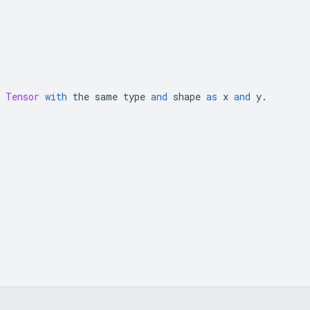
 
Tensor
with
 the same type 
and
 shape 
as
x
and
y
.