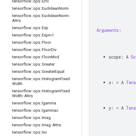
tensorflow
::
ops
::
Erfc
tensorflow
::
ops
::
Euclidean
Norm
tensorflow
::
ops
::
Euclidean
Norm
::
Attrs
tensorflow
::
ops
::
Exp
Arguments
:
tensorflow
::
ops
::
Expm1
tensorflow
::
ops
::
Floor
tensorflow
::
ops
::
Floor
Div
scope
:
 A 
Sc
tensorflow
::
ops
::
Floor
Mod
tensorflow
::
ops
::
Greater
tensorflow
::
ops
::
Greater
Equal
tensorflow
::
ops
::
Histogram
Fixed
x
:
=
 A 
Tens
Width
tensorflow
::
ops
::
Histogram
Fixed
Width
::
Attrs
tensorflow
::
ops
::
Igamma
y
:
=
 A 
Tens
tensorflow
::
ops
::
Igammac
tensorflow
::
ops
::
Imag
tensorflow
::
ops
::
Imag
::
Attrs
tensorflow
::
ops
::
Inv