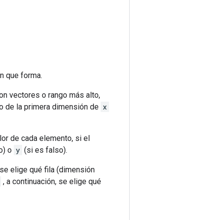
n que forma.
n vectores o rango más alto,
ño de la primera dimensión de
x
or de cada elemento, si el
o) o
y
(si es falso).
e elige qué fila (dimensión
, a continuación, se elige qué