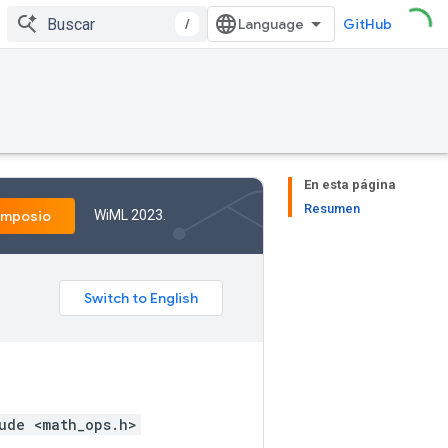
/
GitHub
En esta página
Resumen
WiML 2023.
imposio
ude <math_ops.h>