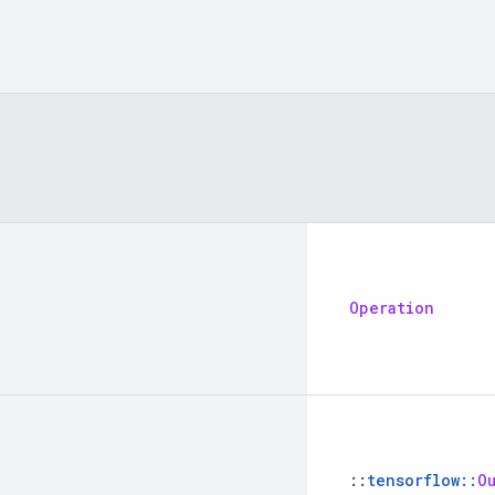
Operation
::
tensorflow
::
O