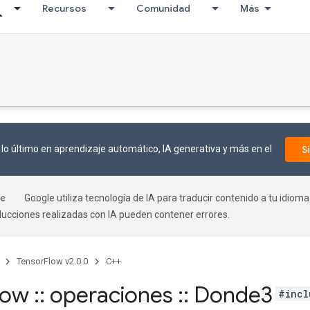
Recursos
Comunidad
Más
lo último en aprendizaje automático, IA generativa y más en el
S
Google utiliza tecnología de IA para traducir contenido a tu idioma
aducciones realizadas con IA pueden contener errores.
TensorFlow v2.0.0
C++
flow
::
operaciones
::
Donde3
#incl