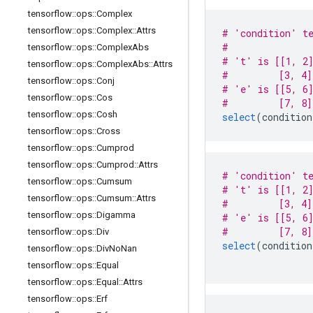
tensorflow
::
ops
::
Complex
tensorflow
::
ops
::
Complex
::
Attrs
# 'condition' t
#               
tensorflow
::
ops
::
Complex
Abs
# 't' is [[1, 2
tensorflow
::
ops
::
Complex
Abs
::
Attrs
#         [3, 4]
tensorflow
::
ops
::
Conj
# 'e' is [[5, 6
tensorflow
::
ops
::
Cos
#         [7, 8]
tensorflow
::
ops
::
Cosh
select
(
condition
tensorflow
::
ops
::
Cross
tensorflow
::
ops
::
Cumprod
tensorflow
::
ops
::
Cumprod
::
Attrs
# 'condition' t
tensorflow
::
ops
::
Cumsum
# 't' is [[1, 2
tensorflow
::
ops
::
Cumsum
::
Attrs
#         [3, 4]
tensorflow
::
ops
::
Digamma
# 'e' is [[5, 6
#         [7, 8]
tensorflow
::
ops
::
Div
select
(
condition
tensorflow
::
ops
::
Div
No
Nan
tensorflow
::
ops
::
Equal
tensorflow
::
ops
::
Equal
::
Attrs
tensorflow
::
ops
::
Erf