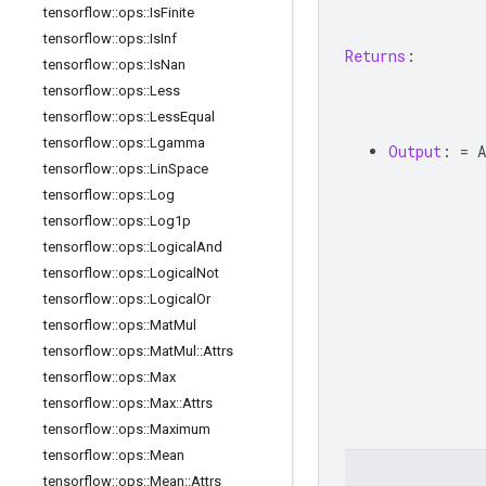
tensorflow
::
ops
::
Is
Finite
tensorflow
::
ops
::
Is
Inf
Returns
:
tensorflow
::
ops
::
Is
Nan
tensorflow
::
ops
::
Less
tensorflow
::
ops
::
Less
Equal
tensorflow
::
ops
::
Lgamma
Output
:
=
 A
tensorflow
::
ops
::
Lin
Space
tensorflow
::
ops
::
Log
tensorflow
::
ops
::
Log1p
tensorflow
::
ops
::
Logical
And
tensorflow
::
ops
::
Logical
Not
tensorflow
::
ops
::
Logical
Or
tensorflow
::
ops
::
Mat
Mul
tensorflow
::
ops
::
Mat
Mul
::
Attrs
tensorflow
::
ops
::
Max
tensorflow
::
ops
::
Max
::
Attrs
tensorflow
::
ops
::
Maximum
tensorflow
::
ops
::
Mean
tensorflow
::
ops
::
Mean
::
Attrs