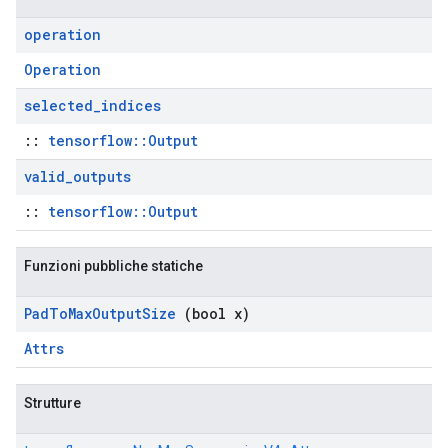
operation
Operation
selected
_
indices
::
tensorflow::Output
valid
_
outputs
::
tensorflow::Output
Funzioni pubbliche statiche
Pad
To
Max
Output
Size
(bool x)
Attrs
Strutture