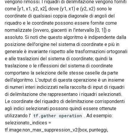
vengono rimossi. I riquadri di delimitazione vengono forniti
come [y1, x1, y2, x2], dove (y1, x1) e (y2, x2) sono le
coordinate di qualsiasi coppia diagonale di angoli del
riquadro e le coordinate possono essere fornite come
normalizzate (ovvero, giacenti in l'intervallo [0, 1]) o
assoluto. Si noti che questo algoritmo è indipendente dalla
posizione dell'origine nel sistema di coordinate e più in
generale è invariante rispetto alle trasformazioni ortogonali
e alle traslazioni del sistema di coordinate; quindi la
traslazione o le riflessioni del sistema di coordinate
comportano la selezione delle stesse caselle da parte
dell'algoritmo. L'output di questa operazione è un insieme
di numeri interi indicizzati nella raccolta di input di riquadri
di delimitazione che rappresentano i riquadri selezionati.
Le coordinate del riquadro di delimitazione corrispondenti
agli indici selezionati possono quindi essere ottenute
utilizzando l'
tf.gather operation
. Ad esempio:
selezionato_indices =
tf.image.non_max_suppression_v2(box, punteggi,