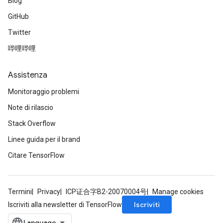
Blog
GitHub
Twitter
哔哩哔哩
Assistenza
Monitoraggio problemi
Note di rilascio
Stack Overflow
Linee guida per il brand
Citare TensorFlow
Termini
Privacy
ICP证合字B2-20070004号
Manage cookies
Iscriviti
Iscriviti alla newsletter di TensorFlow