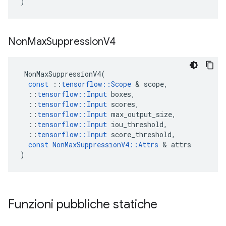
)
Non
Max
Suppression
V4
NonMaxSuppressionV4
(
const
::
tensorflow
::
Scope
&
scope
,
::
tensorflow
::
Input
boxes
,
::
tensorflow
::
Input
scores
,
::
tensorflow
::
Input
max_output_size
,
::
tensorflow
::
Input
iou_threshold
,
::
tensorflow
::
Input
score_threshold
,
const
NonMaxSuppressionV4
::
Attrs
&
attrs
)
Funzioni pubbliche statiche