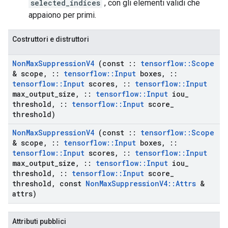
selected_indices
, con gli elementi validi che
appaiono per primi.
Costruttori e distruttori
Non
Max
Suppression
V4
(const
::
tensorflow
::
Scope
& scope
,
::
tensorflow
::
Input
boxes
,
::
tensorflow
::
Input
scores
,
::
tensorflow
::
Input
max
_
output
_
size
,
::
tensorflow
::
Input
iou
_
threshold
,
::
tensorflow
::
Input
score
_
threshold)
Non
Max
Suppression
V4
(const
::
tensorflow
::
Scope
& scope
,
::
tensorflow
::
Input
boxes
,
::
tensorflow
::
Input
scores
,
::
tensorflow
::
Input
max
_
output
_
size
,
::
tensorflow
::
Input
iou
_
threshold
,
::
tensorflow
::
Input
score
_
threshold
,
const
Non
Max
Suppression
V4
::
Attrs
&
attrs)
Attributi pubblici