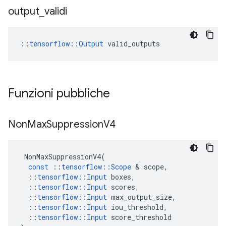
output
_
validi
::
tensorflow::Output
 valid_outputs
Funzioni pubbliche
Non
Max
Suppression
V4
NonMaxSuppressionV4
(
const
::
tensorflow
::
Scope
&
scope
,
::
tensorflow
::
Input
boxes
,
::
tensorflow
::
Input
scores
,
::
tensorflow
::
Input
max_output_size
,
::
tensorflow
::
Input
iou_threshold
,
::
tensorflow
::
Input
score_threshold