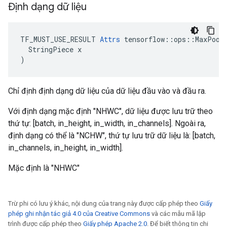
Định dạng dữ liệu
TF_MUST_USE_RESULT 
Attrs
 tensorflow::ops::MaxPoolG
  StringPiece x

)
Chỉ định định dạng dữ liệu của dữ liệu đầu vào và đầu ra.
Với định dạng mặc định "NHWC", dữ liệu được lưu trữ theo
thứ tự: [batch, in_height, in_width, in_channels]. Ngoài ra,
định dạng có thể là "NCHW", thứ tự lưu trữ dữ liệu là: [batch,
in_channels, in_height, in_width].
Mặc định là "NHWC"
Trừ phi có lưu ý khác, nội dung của trang này được cấp phép theo
Giấy
phép ghi nhận tác giả 4.0 của Creative Commons
và các mẫu mã lập
trình được cấp phép theo
Giấy phép Apache 2.0
. Để biết thông tin chi