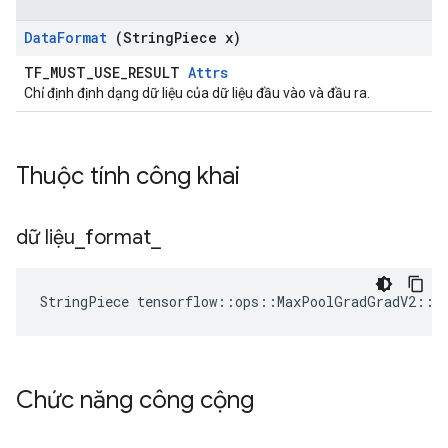
Data
Format
(String
Piece x)
TF_MUST_USE_RESULT
Attrs
Chỉ định định dạng dữ liệu của dữ liệu đầu vào và đầu ra.
Thuộc tính công khai
dữ liệu
_
format
_
StringPiece tensorflow::ops::MaxPoolGradGradV2::A
Chức năng công cộng