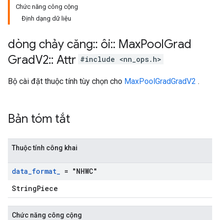
Chức năng công cộng
Định dạng dữ liệu
dòng chảy căng
::
ôi
::
Max
Pool
Grad
Grad
V2
::
Attr
#include <nn_ops.h>
Bộ cài đặt thuộc tính tùy chọn cho
MaxPoolGradGradV2
.
Bản tóm tắt
Thuộc tính công khai
data
_
format
_
= "NHWC"
StringPiece
Chức năng công cộng