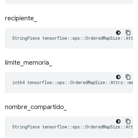
recipiente
_
StringPiece tensorflow::ops::OrderedMapSize::Attr
límite
_
memoria
_
int64 tensorflow::ops::OrderedMapSize::Attrs::mem
nombre
_
compartido
_
StringPiece tensorflow::ops::OrderedMapSize::Attr