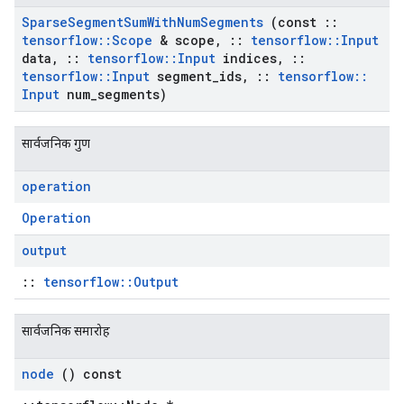
Sparse
Segment
Sum
With
Num
Segments
(const
::
tensorflow
::
Scope
& scope
,
::
tensorflow
::
Input
data
,
::
tensorflow
::
Input
indices
,
::
tensorflow
::
Input
segment
_
ids
,
::
tensorflow
::
Input
num
_
segments)
सार्वजनिक गुण
operation
Operation
output
::
tensorflow::Output
सार्वजनिक समारोह
node
() const