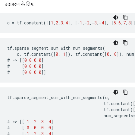
उदाहरण के लिए:
c
=
tf
.
constant
([[
1
,
2
,
3
,
4
],
[
-
1
,
-
2
,
-
3
,
-
4
],
[
5
,
6
,
7
,
8
]
tf
.
sparse_segment_sum_with_num_segments
(
c
,
tf
.
constant
([
0
,
1
]),
tf
.
constant
([
0
,
0
]),
num
#
=>
[[
0
0
0
0
]
#
[
0
0
0
0
]
#
[
0
0
0
0
]]
tf
.
sparse_segment_sum_with_num_segments
(
c
,
tf
.
constant
(
tf
.
constant
(
num_segments
#
=>
[[
1
2
3
4
]
#
[
0
0
0
0
]
#
[
-
1
-
2
-
3
-
4
]