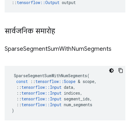
::
tensorflow::Output
 output
सार्वजनिक समारोह
Sparse
Segment
Sum
With
Num
Segments
SparseSegmentSumWithNumSegments
(
const
::
tensorflow
::
Scope
&
scope
,
::
tensorflow
::
Input
data
,
::
tensorflow
::
Input
indices
,
::
tensorflow
::
Input
segment_ids
,
::
tensorflow
::
Input
num_segments
)