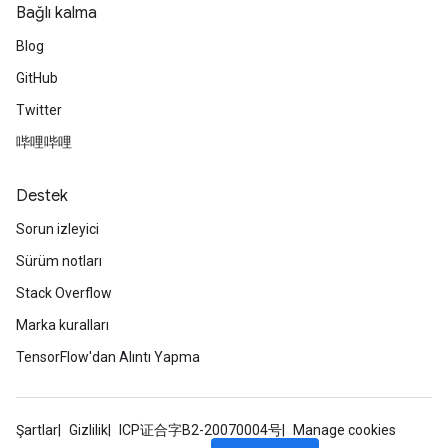
Bağlı kalma
Blog
GitHub
Twitter
哔哩哔哩
Destek
Sorun izleyici
Sürüm notları
Stack Overflow
Marka kuralları
TensorFlow'dan Alıntı Yapma
Şartlar
Gizlilik
ICP证合字B2-20070004号
Manage cookies