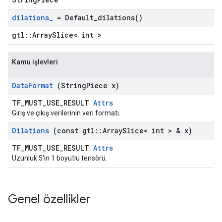
dilations
_
=
Default_dilations(
)
gtl::ArraySlice< int >
Kamu işlevleri
Data
Format
(String
Piece x)
TF_MUST_USE_RESULT
Attrs
Giriş ve çıkış verilerinin veri formatı.
Dilations
(const gtl
::
Array
Slice< int > & x)
TF_MUST_USE_RESULT
Attrs
Uzunluk 5'in 1 boyutlu tensörü.
Genel özellikler