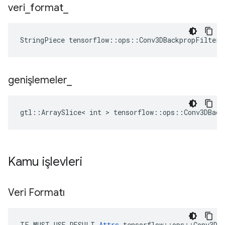
veri
_
format
_
StringPiece tensorflow::ops::Conv3DBackpropFilterV
genişlemeler
_
gtl::ArraySlice< int > tensorflow::ops::Conv3DBack
Kamu işlevleri
Veri Formatı
TF_MUST_USE_RESULT 
Attrs
 tensorflow::ops::Conv3DBa