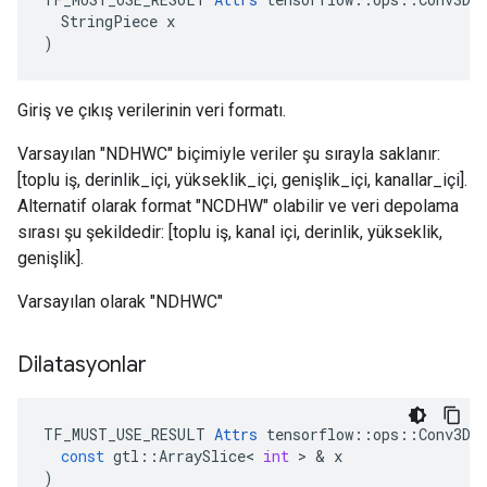
  StringPiece x

)
Giriş ve çıkış verilerinin veri formatı.
Varsayılan "NDHWC" biçimiyle veriler şu sırayla saklanır:
[toplu iş, derinlik_içi, yükseklik_içi, genişlik_içi, kanallar_içi].
Alternatif olarak format "NCDHW" olabilir ve veri depolama
sırası şu şekildedir: [toplu iş, kanal içi, derinlik, yükseklik,
genişlik].
Varsayılan olarak "NDHWC"
Dilatasyonlar
TF_MUST_USE_RESULT
Attrs
tensorflow
::
ops
::
Conv3DB
const
gtl
::
ArraySlice
<
int
>
&
x
)