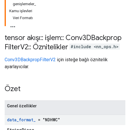
genişlemeler_
Kamu işlevleri
Veri Formatı
tensor akışı
::
işlem
::
Conv3DBackprop
Filter
V2
::
Öznitelikler
#include <nn_ops.h>
Conv3DBackpropFilterV2
için isteğe bağlı öznitelik
ayarlayıcılar.
Özet
Genel özellikler
data
_
format
_
= "NDHWC"
StringPiece