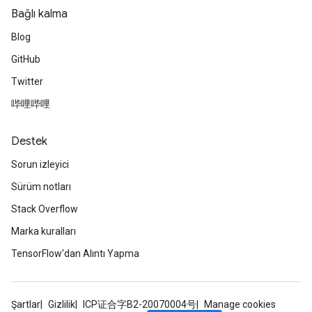
Bağlı kalma
Blog
GitHub
Twitter
哔哩哔哩
Destek
Sorun izleyici
Sürüm notları
Stack Overflow
Marka kuralları
TensorFlow'dan Alıntı Yapma
Şartlar
Gizlilik
ICP证合字B2-20070004号
Manage cookies