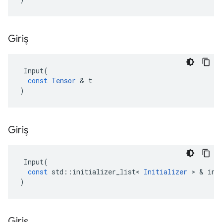
Giriş
Input
(
const
Tensor
&
t
)
Giriş
Input
(
const
std
::
initializer_list
<
Initializer
>
&
ini
)
Giriş