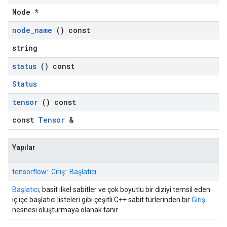
Node *
node
_
name
() const
string
status
() const
Status
tensor
() const
const
Tensor
&
Yapılar
tensorflow:: Giriş:: Başlatıcı
Başlatıcı,
basit ilkel sabitler ve çok boyutlu bir diziyi temsil eden
iç içe başlatıcı listeleri gibi çeşitli C++ sabit türlerinden bir
Giriş
nesnesi oluşturmaya olanak tanır.