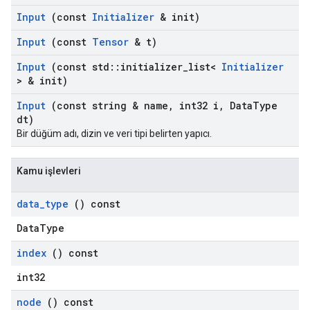
Input
(const
Initializer
& init)
Input
(const
Tensor
& t)
Input
(const std
::
initializer
_
list<
Initializer
> & init)
Input
(const string & name
,
int32 i
,
Data
Type
dt)
Bir düğüm adı, dizin ve veri tipi belirten yapıcı.
Kamu işlevleri
data
_
type
() const
DataType
index
() const
int32
node
() const