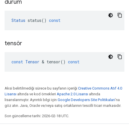
durum
Status
status
()
const
tensör
const
Tensor
&
tensor
()
const
Aksi belirtilmediği sürece bu sayfanın içeriği
Creative Commons Atıf 4.0
Lisansı
altında ve kod örnekleri
Apache 2.0 Lisansı
altında
lisanslanmıştır. Ayrıntılı bilgi için
Google Developers Site Politikaları
'na
göz atın. Java, Oracle ve/veya satış ortaklarının tescilli ticari markasıdır.
Son güncelleme tarihi: 2026-02-18 UTC.