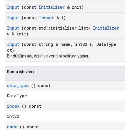
Input
(const
Initializer
& init)
Input
(const
Tensor
& t)
Input
(const std
::
initializer
_
list<
Initializer
> & init)
Input
(const string & name
,
int32 i
,
Data
Type
dt)
Bir düğüm adı, dizin ve veri tipi belirten yapıcı.
Kamu işlevleri
data
_
type
() const
DataType
index
() const
int32
node
() const