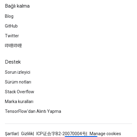
Bağlı kalma
Blog
GitHub
Twitter
哔哩哔哩
Destek
Sorun izleyici
Sürüm notları
Stack Overflow
Marka kuralları
TensorFlow'dan Alıntı Yapma
Şartlar
Gizlilik
ICP证合字B2-20070004号
Manage cookies