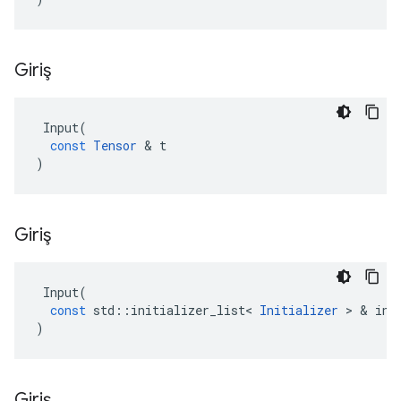
Giriş
Input
(
const
Tensor
&
t
)
Giriş
Input
(
const
std
::
initializer_list
<
Initializer
>
&
ini
)
Giriş