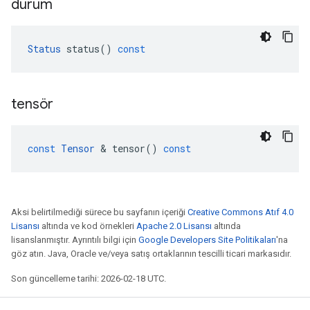
durum
Status
status
()
const
tensör
const
Tensor
&
tensor
()
const
Aksi belirtilmediği sürece bu sayfanın içeriği
Creative Commons Atıf 4.0
Lisansı
altında ve kod örnekleri
Apache 2.0 Lisansı
altında
lisanslanmıştır. Ayrıntılı bilgi için
Google Developers Site Politikaları
'na
göz atın. Java, Oracle ve/veya satış ortaklarının tescilli ticari markasıdır.
Son güncelleme tarihi: 2026-02-18 UTC.