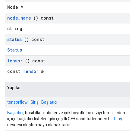
Node *
node
_
name
() const
string
status
() const
Status
tensor
() const
const
Tensor
&
Yapılar
tensorflow:: Giriş:: Başlatıcı
Başlatıcı,
basit ilkel sabitler ve çok boyutlu bir diziyi temsil eden
iç içe başlatıcı listeleri gibi çeşitli C++ sabit türlerinden bir
Giriş
nesnesi oluşturmaya olanak tanır.