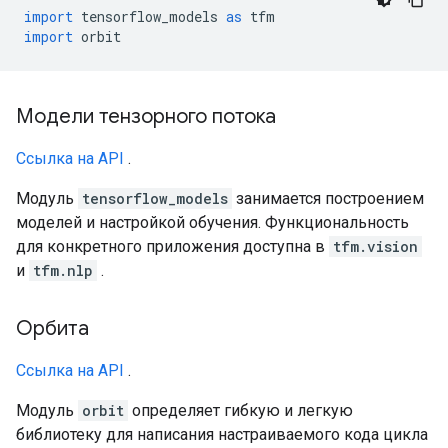
import
 tensorflow_models 
as
 tfm
import
 orbit
Модели тензорного потока
Ссылка на API
.
Модуль
tensorflow_models
занимается построением
моделей и настройкой обучения. Функциональность
для конкретного приложения доступна в
tfm.vision
и
tfm.nlp
.
Орбита
Ссылка на API
.
Модуль
orbit
определяет гибкую и легкую
библиотеку для написания настраиваемого кода цикла