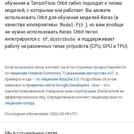
обучения в TensorFlow. Orbit гибко подходит к типам
моделей, с которыми она работает. Вы можете
использовать Orbit для обучения моделей Keras (в
качестве альтернативы
Model.fit
), но вам вообще
не нужно использовать Keras. Orbit легко
интегрируется с
tf.distribute
и поддерживает
работу на различных типах устройств (CPU, GPU и TPU).
Если не указано иное, контент на этой странице предоставляется
по
лицензии Creative Commons "С указанием авторства 4.0"
, а
примеры кода – по
лицензии Apache 2.0
. Подробнее об этом
написано в
правилах сайта Google Developers
. Java – это
зарегистрированный товарный знак корпорации Oracle и/или ее
аффилированных лиц. Определенный контент лицензирован по
лицензии numpy
.
Последнее обновление: 2022-05-09 UTC.
Мы в социальных сетях