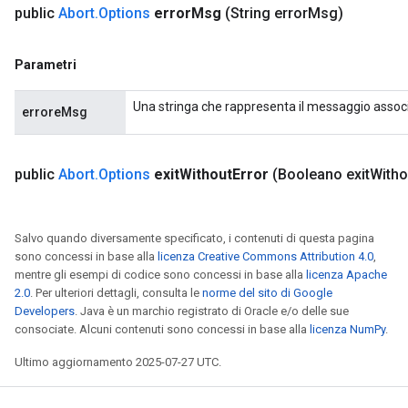
public
Abort
.
Options
error
Msg
(String error
Msg)
Parametri
Una stringa che rappresenta il messaggio associ
erroreMsg
public
Abort
.
Options
exit
Without
Error
(Booleano exit
Witho
Salvo quando diversamente specificato, i contenuti di questa pagina
sono concessi in base alla
licenza Creative Commons Attribution 4.0
,
mentre gli esempi di codice sono concessi in base alla
licenza Apache
2.0
. Per ulteriori dettagli, consulta le
norme del sito di Google
Developers
. Java è un marchio registrato di Oracle e/o delle sue
consociate. Alcuni contenuti sono concessi in base alla
licenza NumPy
.
Ultimo aggiornamento 2025-07-27 UTC.