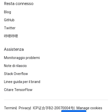
Resta connesso
Blog
GitHub
t
Twitter
哔哩哔哩
Assistenza
Monitoraggio problemi
source
Note di rilascio
Stack Overflow
leOp
Linee guida per il brand
Citare TensorFlow
Termini
Privacy
ICP证合字B2-20070004号
Manage cookies