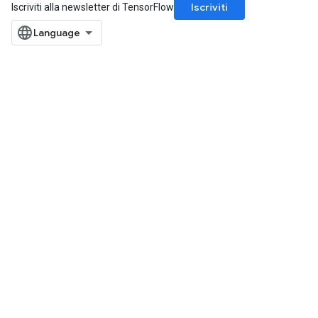
Iscriviti
Iscriviti alla newsletter di TensorFlow
Flush
eHandleOp
ureSplit