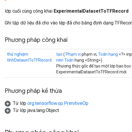
lớp cuối cùng công khai
ExperimentalDatasetToTFRecord
Ghi tập dữ liệu đã cho vào tệp đã cho bằng định dạng TFRecor
Phương pháp công khai
thử nghiệm
tạo
(
Phạm vi
phạm vi,
Toán hạng
<?> in
tĩnhDatasetToTFRecord
nén Toán
hạng <String>)
Phương thức gốc để tạo một lớp bao bọc
ExperimentalDatasetToTFRecord mới.
Phương pháp kế thừa
Từ lớp
org.tensorflow.op.PrimitiveOp
Từ lớp java.lang.Object