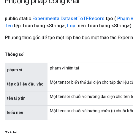
Phương pháp công khai
public static
Experimental
Dataset
To
TFRecord
tạo
(
Phạm v
Tên
tệp Toán hạng <String>
,
Loại
nén Toán hạng <String>)
Phương thức gốc để tạo một lớp bao bọc một thao tác Exper
Thông số
phạm vi hiện tại
phạm vi
Một tensor biến thể đại diện cho tập dữ liệu c
tập dữ liệu đầu vào
Một tensor chuỗi vô hướng đại diện cho tên t
tên tập tin
Một tensor chuỗi vô hướng chứa (i) chuỗi trống
kiểu nén