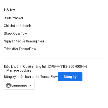
Hỗ trợ
Issue tracker
Ghi chú phát hành
Stack Overflow
Nguyên tắc về thương hiệu
Trích dẫn TensorFlow
Điều khoản
Quyền riêng tư
ICP证合字B2-20070004号
Manage cookies
Đăng ký
Đăng ký nhận bản tin từ TensorFlow
sGradAccumDebug
rs
ersGradAccumDebug
rs