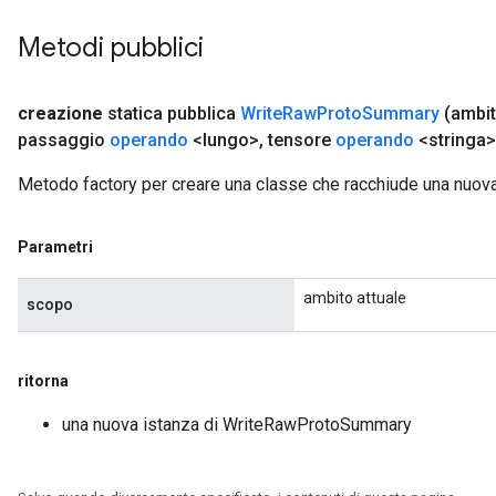
Metodi pubblici
creazione
statica pubblica
Write
Raw
Proto
Summary
(ambi
passaggio
operando
<lungo>
,
tensore
operando
<stringa>
Metodo factory per creare una classe che racchiude una nu
Parametri
ambito attuale
scopo
ritorna
una nuova istanza di WriteRawProtoSummary