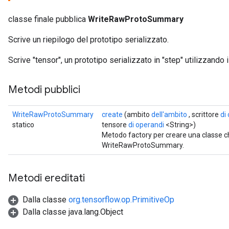
classe finale pubblica
WriteRawProtoSummary
Scrive un riepilogo del prototipo serializzato.
Scrive "tensor", un prototipo serializzato in "step" utilizzando il
Metodi pubblici
WriteRawProtoSummary
create
(ambito
dell'ambito
, scrittore
di
statico
tensore
di operandi
<String>)
Metodo factory per creare una classe 
WriteRawProtoSummary.
Metodi ereditati
Dalla classe
org.tensorflow.op.PrimitiveOp
Dalla classe java.lang.Object