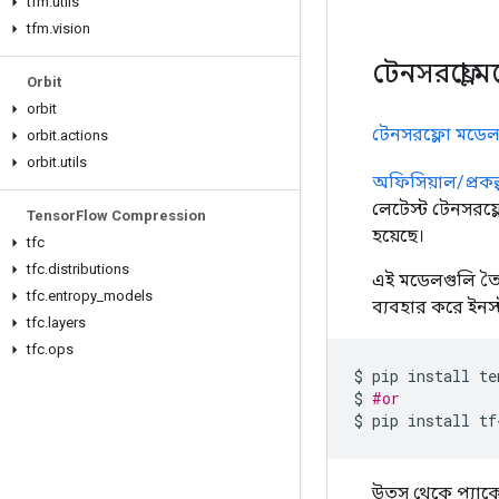
tfm
.
utils
tfm
.
vision
টেনসরফ্লো ম
Orbit
orbit
টেনসরফ্লো মডে
orbit
.
actions
orbit
.
utils
অফিসিয়াল/প্রকল্
লেটেস্ট টেনসরফ্
Tensor
Flow Compression
হয়েছে।
tfc
tfc
.
distributions
এই মডেলগুলি তৈর
tfc
.
entropy
_
models
ব্যবহার করে ইনস
tfc
.
layers
tfc
.
ops
$ pip install te
$ 
#or
$ pip install tf
উত্স থেকে প্যা