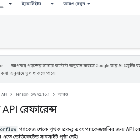
ইকোসিস্টেম
আরও দেখুন
আপনার পছন্দের ভাষায় কন্টেন্ট অনুবাদ করতে Google তার AI প্রযুক্তি ব্
ে করা অনুবাদে ভুল থাকতে পারে।
, API
TensorFlow v2.16.1
আরও
 API রেফারেন্স
sorflow
প্যাকেজ থেকে পৃথক প্রকল্প এবং প্যাকেজগুলির জন্য API রেফ
বে এতে ডেডিকেটেড সাবসাইট পৃষ্ঠা নেই।