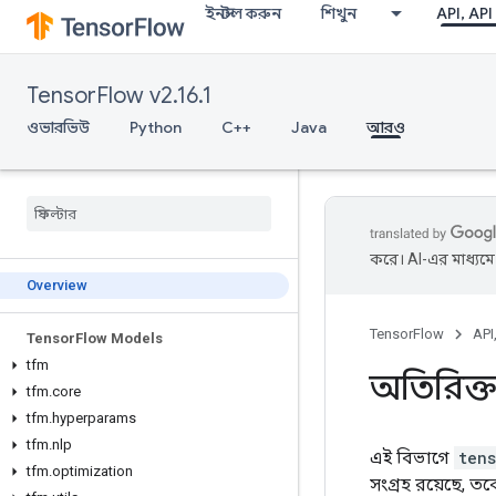
ইনস্টল করুন
শিখুন
API, API
TensorFlow v2.16.1
ওভারভিউ
Python
C++
Java
আরও
করে। AI-এর মাধ্যম
Overview
TensorFlow
API
Tensor
Flow Models
tfm
অতিরিক্ত
tfm
.
core
tfm
.
hyperparams
tfm
.
nlp
এই বিভাগে
ten
tfm
.
optimization
সংগ্রহ রয়েছে, ত