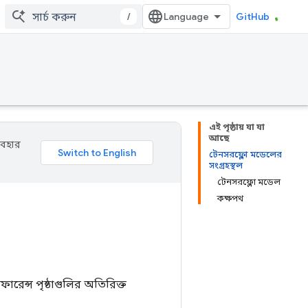
/
GitHub
এই পৃষ্ঠায় যা যা
আছে
যবহার
টেনসরফ্লো মডেলের
সংগ্রহস্থল
টেনসরফ্লো মডেল
কক্ষপথ
ারেন্স পৃষ্ঠাগুলির অতিরিক্ত