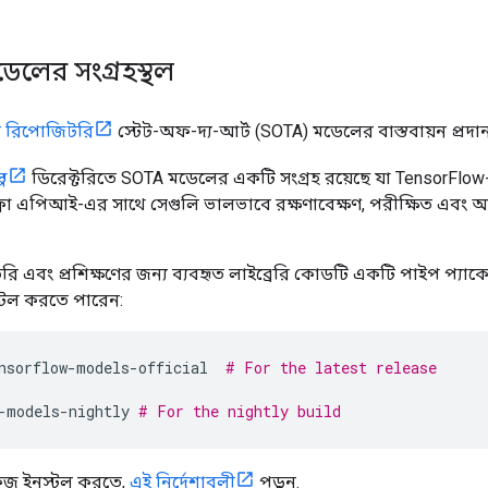
ডেলের সংগ্রহস্থল
ল রিপোজিটরি
স্টেট-অফ-দ্য-আর্ট (SOTA) মডেলের বাস্তবায়ন প্রদা
প
ডিরেক্টরিতে SOTA মডেলের একটি সংগ্রহ রয়েছে যা TensorFlow-
লো এপিআই-এর সাথে সেগুলি ভালভাবে রক্ষণাবেক্ষণ, পরীক্ষিত এবং আপ
ি এবং প্রশিক্ষণের জন্য ব্যবহৃত লাইব্রেরি কোডটি একটি পাইপ প্য
্টল করতে পারেন:
nsorflow
-
models
-
official  
# For the latest release
-
models
-
nightly 
# For the nightly build
কেজ ইনস্টল করতে,
এই নির্দেশাবলী
পড়ুন.