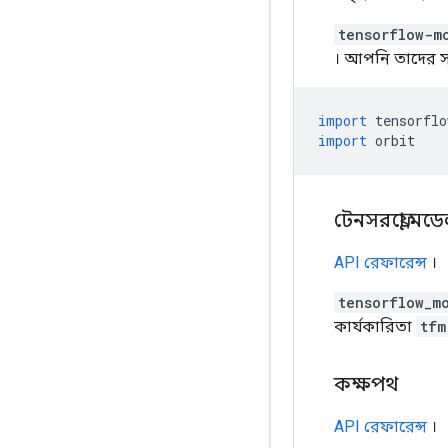
tensorflow-m
। আপনি তাদের 
import
 tensorflo
import
 orbit
টেনসরফ্লো মড
API রেফারেন্স
।
tensorflow_m
কার্যকারিতা
tfm
কক্ষপথ
API রেফারেন্স
।