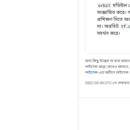
orbit
মডিউল টে
সংজ্ঞায়িত করে
প্রশিক্ষণ দিতে 
না। অরবিট
tf.
সমর্থন করে।
অন্য কিছু উল্লেখ না করা থাকলে,
লাইসেন্স প্রাপ্ত। আরও জানতে
লাইসেন্স
-এর অধীনে লাইসেন্স প্র
2022-05-09 UTC-তে শেষবা
সবসময় যুক্ত থাকুন
ব্লগ
GitHub