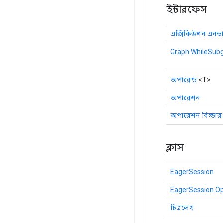
ইন্টারফেস
এক্সিকিউশন এনভা
Graph.WhileSubg
অপারেন্ড
<T>
অপারেশন
অপারেশন বিল্ডার
ক্লাস
EagerSession
EagerSession.Op
চিত্রলেখ