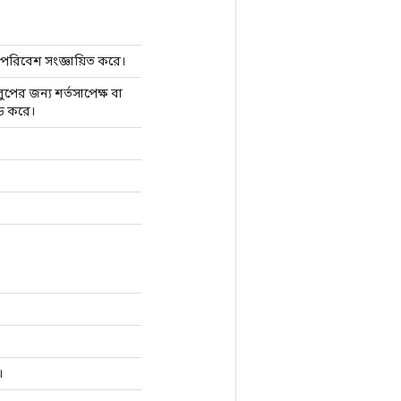
পরিবেশ সংজ্ঞায়িত করে।
লুপের জন্য শর্তসাপেক্ষ বা
ড করে।
।