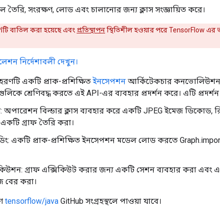
 তৈরি, সংরক্ষণ, লোড এবং চালানোর জন্য ক্লাস সংজ্ঞায়িত করে।
টি বাতিল করা হয়েছে এবং
প্রতিস্থাপন
স্থিতিশীল হওয়ার পরে TensorFlow এর ভ
লেশন নির্দেশাবলী দেখুন।
রণটি একটি প্রাক-প্রশিক্ষিত
ইনসেপশন
আর্কিটেকচার কনভোলিউশনাল
গুলিকে শ্রেণিবদ্ধ করতে এই API-এর ব্যবহার প্রদর্শন করে। এটি প্রদর্শ
মাণ: অপারেশন বিল্ডার ক্লাস ব্যবহার করে একটি JPEG ইমেজ ডিকোড, র
 একটি গ্রাফ তৈরি করা।
ং: একটি প্রাক-প্রশিক্ষিত ইনসেপশন মডেল লোড করতে Graph.import
সিকিউশন: গ্রাফ এক্সিকিউট করার জন্য একটি সেশন ব্যবহার করা এবং 
জে বের করা।
রণ
tensorflow/java
GitHub সংগ্রহস্থলে পাওয়া যাবে।