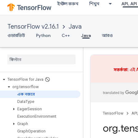
ইনস্টল করুন
শিখুন
API, API
TensorFlow v2.16.1
Java
ওভারভিউ
Python
C++
Java
আরও
সতর্কতা:
এই A
Tensor
Flow for Java
org
.
tensorflow
এক নজরে
Data
Type
Eager
Session
TensorFlow
API
Execution
Environment
Graph
org
.
ten
Graph
Operation