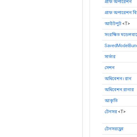
গ্রাফ অপারেশন
গ্রাফ অপারেশন বি
আউটপুট
<T>
সংরক্ষিত মডেলবান
SavedModelBund
সার্ভার
সেশন
অধিবেশন। রান
অধিবেশন.রানার
আকৃতি
টেনসর
<T>
টেনসরফ্লো