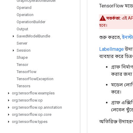
Graph
Operation
Builder
TensorFlow মডেল
Operand
Operation
সতর্কতা:
এই API
Operation
Builder
হবে।
Output
Saved
Model
Bundle
শুরু করতে,
ইনস্ট
Server
LabelImage
উদাহ
Session
ব্যবহার করে চিত্র
Shape
Tensor
গ্রাফ নির্
Tensor
Flow
করার জন্য
Tensor
Flow
Exception
মডেল লোডি
Tensors
করে।
org
.
tensorflow
.
examples
org
.
tensorflow
.
op
গ্রাফ এক্
org
.
tensorflow
.
op
.
annotation
লেবেল খুঁ
org
.
tensorflow
.
op
.
core
অতিরিক্ত উদাহ
org
.
tensorflow
.
types