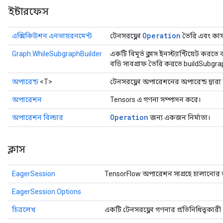
ইন্টারফেস
Operation
এক্সিকিউশন এনভায়রনমেন্ট
টেনসরফ্লো
তৈরি এবং কার
Graph.WhileSubgraphBuilder
একটি বিমূর্ত ক্লাস ইনস্ট্যান্টিয়েট করতে 
বডি সাবগ্রাফ তৈরি করতে buildSubgr
অপারেন্ড
<T>
টেনসরফ্লো অপারেশনের অপারেন্ড দ্বারা ব
অপারেশন
Tensors এ গণনা সম্পাদন করে।
Operation
অপারেশন বিল্ডার
জন্য একজন নির্মাতা।
ক্লাস
EagerSession
TensorFlow অপারেশন সাগ্রহে চালানোর 
EagerSession.Options
চিত্রলেখ
একটি টেনসরফ্লো গণনার প্রতিনিধিত্বকারী এ