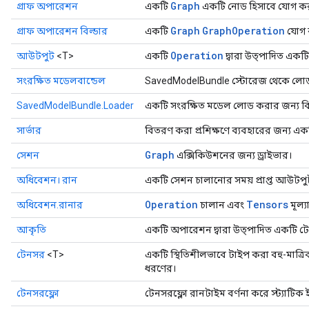
Graph
গ্রাফ অপারেশন
একটি
একটি নোড হিসাবে যোগ ক
Graph
Graph
Operation
গ্রাফ অপারেশন বিল্ডার
একটি
যোগ 
Operation
আউটপুট
<T>
একটি
দ্বারা উত্পাদিত একটি
সংরক্ষিত মডেলবান্ডেল
SavedModelBundle স্টোরেজ থেকে লোড
SavedModelBundle.Loader
একটি সংরক্ষিত মডেল লোড করার জন্য বি
সার্ভার
বিতরণ করা প্রশিক্ষণে ব্যবহারের জন্য একট
Graph
সেশন
এক্সিকিউশনের জন্য ড্রাইভার।
অধিবেশন। রান
একটি সেশন চালানোর সময় প্রাপ্ত আউটপ
Operation
Tensors
অধিবেশন.রানার
চালান এবং
মূল্য
আকৃতি
একটি অপারেশন দ্বারা উত্পাদিত একটি 
টেনসর
<T>
একটি স্থিতিশীলভাবে টাইপ করা বহু-মাত্রিক
ধরণের।
টেনসরফ্লো
টেনসরফ্লো রানটাইম বর্ণনা করে স্ট্যাটিক 