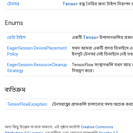
Tensor
টেনসর
বস্তু তৈরির জন্য টাইপ-নিরাপদ 
Enums
Tensor
ডেটা টাইপ
একটি
উপাদানগুলির প্রকা
EagerSession.DevicePlacement
যখন আমরা একটি প্রদত্ত ডিভাইসে এক
Policy
ইনপুট টেনসর সেই ডিভাইসে নেই তখন
EagerSession.ResourceCleanup
TensorFlow সংস্থানগুলি যখন আর প্
Strategy
নিয়ন্ত্রণ করে।
ব্যতিক্রম
TensorFlowException
টেনসরফ্লো গ্রাফগুলি চালানোর সময় অচেক করা ব্
অন্য কিছু উল্লেখ না করা থাকলে, এই পৃষ্ঠার কন্টেন্ট
Creative Commons
Attribution 4.0 License
-এর অধীনে এবং কোডের নমুনাগুলি
Apache 2.0