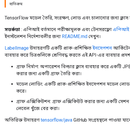
ব্যতিক্রম
TensorFlow মডেল তৈরি, সংরক্ষণ, লোড এবং চালানোর জন্য ক্লাস স
সতর্কতা
: এপিআই বর্তমানে পরীক্ষামূলক এবং টেনসরফ্লো
এপিআই স্থ
ইনস্টলেশন নির্দেশাবলীর জন্য
README.md
দেখুন।
LabelImage
উদাহরণটি একটি প্রাক-প্রশিক্ষিত
ইনসেপশন
আর্কিটে
ব্যবহার করে চিত্রগুলিকে শ্রেণিবদ্ধ করতে এই API-এর ব্যবহার প্রদর্
গ্রাফ নির্মাণ: অপারেশন বিল্ডার ক্লাস ব্যবহার করে একটি 
করার জন্য একটি গ্রাফ তৈরি করা।
মডেল লোডিং: একটি প্রাক-প্রশিক্ষিত ইনসেপশন মডেল লোড 
করে।
গ্রাফ এক্সিকিউশন: গ্রাফ এক্সিকিউট করার জন্য একটি সেশ
লেবেল খুঁজে বের করা।
অতিরিক্ত উদাহরণ
tensorflow/java
GitHub সংগ্রহস্থলে পাওয়া যাব