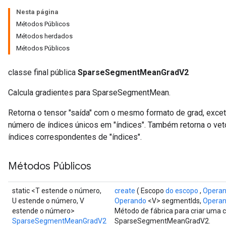
Nesta página
Métodos Públicos
Métodos herdados
Métodos Públicos
classe final pública
SparseSegmentMeanGradV2
Calcula gradientes para SparseSegmentMean.
Retorna o tensor "saída" com o mesmo formato de grad, exceto
número de índices únicos em "índices". Também retorna o vet
índices correspondentes de "índices".
Métodos Públicos
static <T estende o número,
create
( Escopo
do escopo
,
Opera
U estende o número, V
Operando
<V> segmentIds,
Opera
estende o número>
Método de fábrica para criar uma 
SparseSegmentMeanGradV2
SparseSegmentMeanGradV2.