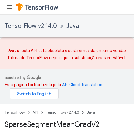
TensorFlow v2.14.0
Java
Aviso:
esta API está obsoleta e será removida em uma versão
futura do TensorFlow depois que
a substituição
estiver estável.
Esta página foi traduzida pela
API Cloud Translation
.
TensorFlow
API
TensorFlow v2.14.0
Java
Sparse
Segment
Mean
Grad
V2