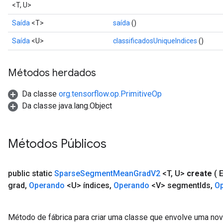
<T, U>
Saída
<T>
saída
()
Saída
<U>
classificadosUniqueIndices
()
Métodos herdados
Da classe
org.tensorflow.op.PrimitiveOp
Da classe java.lang.Object
Métodos Públicos
public static
Sparse
Segment
Mean
Grad
V2
<T
,
U>
create
( 
grad
,
Operando
<U> índices
,
Operando
<V> segment
Ids
,
O
Método de fábrica para criar uma classe que envolve uma 
x