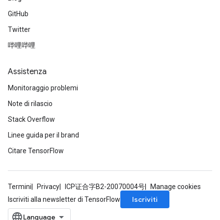
GitHub
Twitter
哔哩哔哩
Assistenza
Monitoraggio problemi
Note di rilascio
Stack Overflow
Linee guida per il brand
Citare TensorFlow
Termini
Privacy
ICP证合字B2-20070004号
Manage cookies
Iscriviti
Iscriviti alla newsletter di TensorFlow