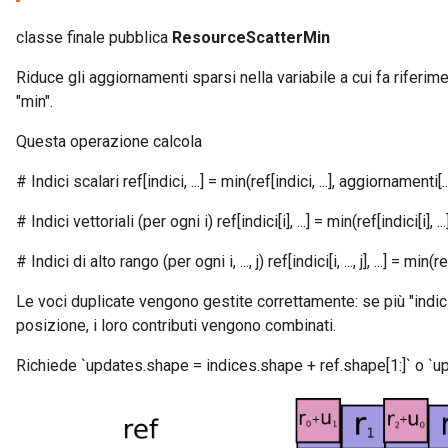
classe finale pubblica
ResourceScatterMin
Riduce gli aggiornamenti sparsi nella variabile a cui fa riferim
"min".
Questa operazione calcola
# Indici scalari ref[indici, ...] = min(ref[indici, ...], aggiornamenti[..
# Indici vettoriali (per ogni i) ref[indici[i], ...] = min(ref[indici[i], ..
m
# Indici di alto rango (per ogni i, ..., j) ref[indici[i, ..., j], ...] = min(ref[in
Le voci duplicate vengono gestite correttamente: se più "indic
posizione, i loro contributi vengono combinati.
rs
eters
Richiede `updates.shape = indices.shape + ref.shape[1:]` o `up
ntumParameters
ters
ropParameters
s