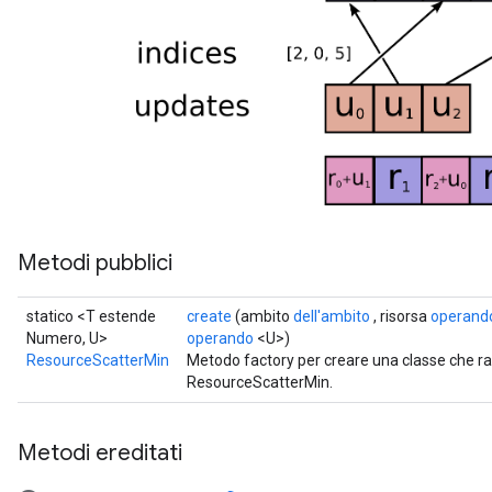
atorParameters
ghtParameters
meters
adParameters
rameters
eters
ientDescentParameters
Metodi pubblici
statico <T estende
create
(ambito
dell'ambito
, risorsa
operand
Numero, U>
operando
<U>)
ResourceScatterMin
Metodo factory per creare una classe che 
ResourceScatterMin.
Metodi ereditati