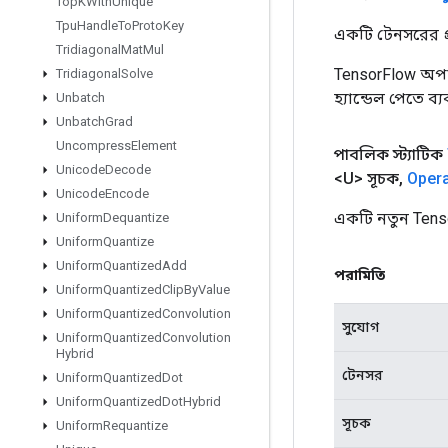
Top
KWith
Unique
Tpu
Handle
To
Proto
Key
একটি টেনসরের প্র
Tridiagonal
Mat
Mul
TensorFlow অপা
Tridiagonal
Solve
হ্যান্ডেল পেতে ব্
Unbatch
Unbatch
Grad
Uncompress
Element
পাবলিক স্ট্যাটিক
Unicode
Decode
<U> সূচক
,
Oper
Unicode
Encode
একটি নতুন Tens
Uniform
Dequantize
Uniform
Quantize
Uniform
Quantized
Add
পরামিতি
Uniform
Quantized
Clip
By
Value
Uniform
Quantized
Convolution
সুযোগ
Uniform
Quantized
Convolution
Hybrid
টেনসর
Uniform
Quantized
Dot
Uniform
Quantized
Dot
Hybrid
সূচক
Uniform
Requantize