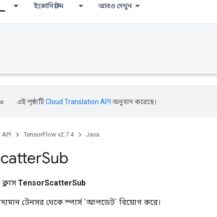
ইকোসিস্টেম
আরও দেখুন
এই পৃষ্ঠাটি
Cloud Translation API
অনুবাদ করেছে।
, API
TensorFlow v2.7.4
Java
catter
Sub
ক্লাস
TensorScatterSub
বিদ্যমান টেনসর থেকে স্পার্স `আপডেট` বিয়োগ করে।