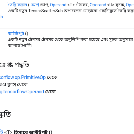
তৈরি করুন
(
স্কোপ
স্কোপ,
Operand
<T> টেনসর,
Operand
<U> সূচক,
Ope
একটি নতুন TensorScatterSub অপারেশন মোড়ানো একটি ক্লাস তৈরি করা
ub
আউটপুট
()
একটি নতুন টেনসর টেনসর থেকে অনুলিপি করা হয়েছে এবং সূচক অনুসারে
আপডেটগুলি।
 প্রাপ্ত পদ্ধতি
sorflow.op.PrimitiveOp
থেকে
ect ক্লাস থেকে
g.tensorflow.Operand
থেকে
্ধতি
ট
<T>
হিসাবে আউটপুট
()