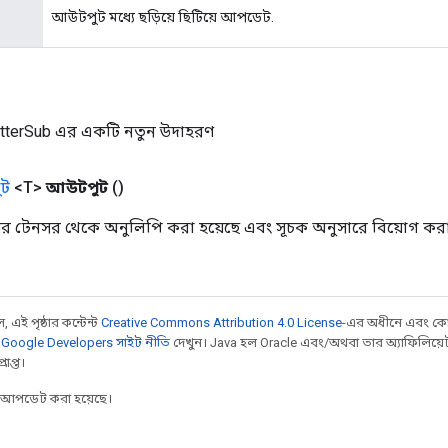
আউটপুট মধ্যে ছড়িয়ে ছিটিয়ে আপডেট.
tterSub এর একটি নতুন উদাহরণ
ট
<T>
আউটপুট
()
র টেনসর থেকে অনুলিপি করা হয়েছে এবং সূচক অনুসারে বিয়োগ ক
 এই পৃষ্ঠার কন্টেন্ট
Creative Commons Attribution 4.0 License
-এর অধীনে এবং কো
,
Google Developers সাইট নীতি
দেখুন। Java হল Oracle এবং/অথবা তার অ্যাফিলিয়েট সংস্
াপ্ত।
র আপডেট করা হয়েছে।