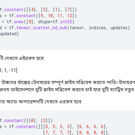
f
.
constant
(
[[
4
]
,
[
3
]
,
[
1
]
,
[
7
]]
)
s
=
tf
.
constant
(
[
9
,
10
,
11
,
12
]
)
=
tf
.
ones
(
[
8
]
,
dtype
=
tf
.
int32
)
d
=
tf
.
tensor_scatter_nd_sub
(
tensor
,
indices
,
updates
)
updated
)
টি দেখতে এইরকম হবে:
1, 1, -11]
্চতর র্যাঙ্কের টেনসরের সম্পূর্ণ স্লাইস সন্নিবেশ করতে পারি। উদাহ
 প্রথম ডাইমেনশনে দুটি স্লাইস সন্নিবেশ করতে চাই যার দুটি ম্যাট্রিস নতু
যাটার অ্যাড অপারেশনটি দেখতে এরকম হবে:
f
.
constant
(
[[
0
]
,
[
2
]]
)
s
=
tf
.
constant
(
[[[
5
,
5
,
5
,
5
]
,
[
6
,
6
,
6
,
6
]
,
[
7
,
7
,
7
,
7
]
,
[
8
,
8
,
8
,
8
]]
,