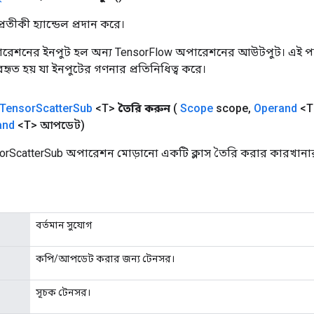
তীকী হ্যান্ডেল প্রদান করে।
রেশনের ইনপুট হল অন্য TensorFlow অপারেশনের আউটপুট। এই পদ্
যবহৃত হয় যা ইনপুটের গণনার প্রতিনিধিত্ব করে।
Tensor
Scatter
Sub
<T>
তৈরি করুন
(
Scope
scope
,
Operand
<T
and
<T> আপডেট)
orScatterSub অপারেশন মোড়ানো একটি ক্লাস তৈরি করার কারখানার
বর্তমান সুযোগ
কপি/আপডেট করার জন্য টেনসর।
সূচক টেনসর।