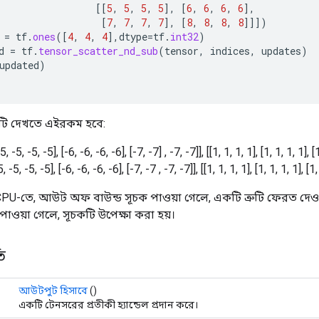
[[
5
,
5
,
5
,
5
]
,
[
6
,
6
,
6
,
6
]
,
[
7
,
7
,
7
,
7
]
,
[
8
,
8
,
8
,
8
]]]
)
=
tf
.
ones
(
[
4
,
4
,
4
]
,
dtype
=
tf
.
int32
)
d
=
tf
.
tensor_scatter_nd_sub
(
tensor
,
indices
,
updates
)
updated
)
টি দেখতে এইরকম হবে:
-5, -5, -5, -5], [-6, -6, -6, -6], [-7, -7] , -7, -7]], [[1, 1, 1, 1], [1, 1, 1, 1], [1
5, -5, -5, -5], [-6, -6, -6, -6], [-7, -7 , -7, -7]], [[1, 1, 1, 1], [1, 1, 1, 1], [1,
PU-তে, আউট অফ বাউন্ড সূচক পাওয়া গেলে, একটি ত্রুটি ফেরত দেও
াওয়া গেলে, সূচকটি উপেক্ষা করা হয়।
ি
আউটপুট হিসাবে
()
একটি টেনসরের প্রতীকী হ্যান্ডেল প্রদান করে।