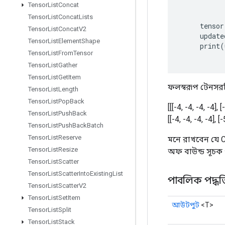
Tensor
List
Concat
Tensor
List
Concat
Lists
tensor
Tensor
List
Concat
V2
update
Tensor
List
Element
Shape
print
(
Tensor
List
From
Tensor
Tensor
List
Gather
Tensor
List
Get
Item
ফলস্বরূপ টেনসর
Tensor
List
Length
Tensor
List
Pop
Back
[[[-4, -4, -4, -4], [
Tensor
List
Push
Back
[[-4, -4, -4, -4], [-
Tensor
List
Push
Back
Batch
Tensor
List
Reserve
মনে রাখবেন যে C
Tensor
List
Resize
অফ বাউন্ড সূচক প
Tensor
List
Scatter
Tensor
List
Scatter
Into
Existing
List
পাবলিক পদ্ধত
Tensor
List
Scatter
V2
Tensor
List
Set
Item
আউটপুট
<T>
Tensor
List
Split
Tensor
List
Stack