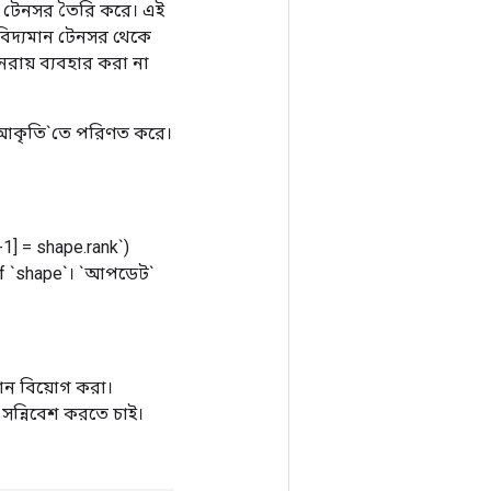
ুন টেনসর তৈরি করে। এই
বিদ্যমান টেনসর থেকে
রায় ব্যবহার করা না
 `আকৃতি`তে পরিণত করে।
-1] = shape.rank`)
` of `shape`। `আপডেট`
ান বিয়োগ করা।
 সন্নিবেশ করতে চাই।