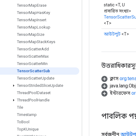
static <T, U
Tensor
Map
Erase
প্রসারিত সংখ্যা>
Tensor
Map
Has
Key
TensorScatterS
Tensor
Map
Insert
<T>
Tensor
Map
Lookup
আউটপুট
<T>
Tensor
Map
Size
Tensor
Map
Stack
Keys
Tensor
Scatter
Add
Tensor
Scatter
Max
Tensor
Scatter
Min
উত্তরাধিকারসূত্রে
Tensor
Scatter
Sub
ক্লাস
org.ten
Tensor
Scatter
Update
java.lang.Obj
Tensor
Strided
Slice
Update
ইন্টারফেস
or
Thread
Pool
Dataset
Thread
Pool
Handle
Tile
পাবলিক পদ
Timestamp
To
Bool
Top
KUnique
সর্বজনীন
আউটপু