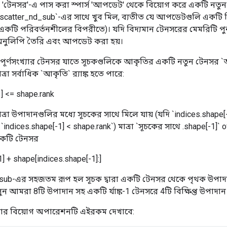
ি 'টেনসর'-এ পাস করা স্পার্স 'আপডেট' থেকে বিয়োগ করে একটি নত
tf.scatter_nd_sub`-এর সাথে খুব মিল, ব্যতীত যে আপডেটগুলি একটি 
(একটি পরিবর্তনশীলের বিপরীতে)। যদি বিদ্যমান টেনসরের মেমরিটি পুন
অনুলিপি তৈরি এবং আপডেট করা হয়।
 পূর্ণসংখ্যার টেনসর যাতে সূচকগুলিকে আকৃতির একটি নতুন টেনসর
্রা সর্বাধিক `আকৃতি` র‍্যাঙ্ক হতে পারে:
1] <= shape.rank
ত্রা উপাদানগুলির মধ্যে সূচকের সাথে মিলে যায় (যদি `indices.shape[
 `indices.shape[-1] < shape.rank`) মাত্রা `সূচকের সাথে .shape[-1]
কটি টেনসর
1] + shape[indices.shape[-1]:]
_sub-এর সহজতম রূপ হল সূচক দ্বারা একটি টেনসর থেকে পৃথক উপাদ
ুন আমরা 8টি উপাদান সহ একটি র্যাঙ্ক-1 টেনসরে 4টি বিক্ষিপ্ত উপাদান
যাটার বিয়োগ অপারেশনটি এইরকম দেখাবে: