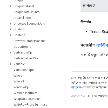
Unique
আপডেট
Unique
Dataset
Unique
With
Counts
Unravel
Index
রিটার্নস
Unsorted
Segment
Join
Unstack
TensorSca
Unstage
Unwrap
Dataset
Variant
সর্বজনীন
আউটপু
Upper
Bound
Var
Handle
Op
একটি নতুন টেনস
Var
Is
Initialized
Op
Variable
Variable
Shape
Where
অন্য কিছু উল্লেখ না করা থাকলে,
Where3
লাইসেন্স প্রাপ্ত। আরও জানতে
Window
Op
লাইসেন্স
-এর অধীনে লাইসেন্স প্র
Worker
Heartbeat
2025-07-28 UTC-তে শেষবা
Wrap
Dataset
Variant
Write
Raw
Proto
Summary