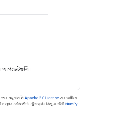
রা আপডেটগুলি।
ডের নমুনাগুলি
Apache 2.0 License
-এর অধীনে
থার রেজিস্টার্ড ট্রেডমার্ক। কিছু কন্টেন্ট
NumPy