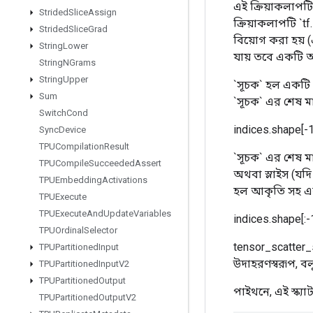
এই ক্রিয়াকলাপট
Strided
Slice
Assign
ক্রিয়াকলাপটি `
Strided
Slice
Grad
বিয়োগ করা হয় 
String
Lower
যায় তবে একটি 
String
NGrams
String
Upper
`সূচক` হল একটি
Sum
`সূচক` এর শেষ মাত
Switch
Cond
indices.shape[-
Sync
Device
TPUCompilation
Result
`সূচক` এর শেষ মা
TPUCompile
Succeeded
Assert
অথবা স্লাইস (যদি
TPUEmbedding
Activations
হল আকৃতি সহ এ
TPUExecute
TPUExecute
And
Update
Variables
indices.shape[:-
TPUOrdinal
Selector
tensor_scatter
TPUPartitioned
Input
উদাহরণস্বরূপ, বল
TPUPartitioned
Input
V2
TPUPartitioned
Output
পাইথনে, এই স্ক্
TPUPartitioned
Output
V2