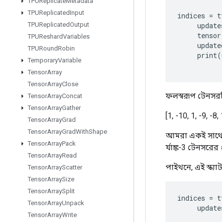
TPUReplicate
Metadata
TPUReplicated
Input
indices
=
t
TPUReplicated
Output
update
tensor
TPUReshard
Variables
update
TPURound
Robin
print
(
Temporary
Variable
Tensor
Array
Tensor
Array
Close
ফলস্বরূপ টেনসর
Tensor
Array
Concat
Tensor
Array
Gather
[1, -10, 1, -9, -8, 
Tensor
Array
Grad
Tensor
Array
Grad
With
Shape
আমরা একই সাথে উচ
Tensor
Array
Pack
র্যাঙ্ক-3 টেনসরের
Tensor
Array
Read
পাইথনে, এই স্ক্
Tensor
Array
Scatter
Tensor
Array
Size
Tensor
Array
Split
indices
=
t
Tensor
Array
Unpack
update
Tensor
Array
Write