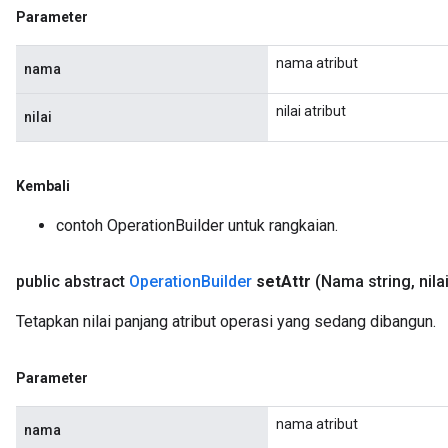
Parameter
nama atribut
nama
nilai atribut
nilai
Kembali
contoh OperationBuilder untuk rangkaian.
public abstract
Operation
Builder
set
Attr
(Nama string
,
nila
Tetapkan nilai panjang atribut operasi yang sedang dibangun.
Parameter
nama atribut
nama