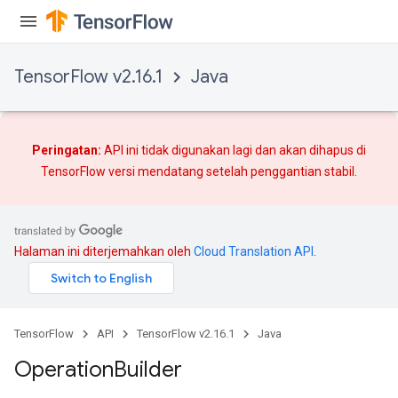
TensorFlow v2.16.1
Java
Peringatan:
API ini tidak digunakan lagi dan akan dihapus di
TensorFlow versi mendatang setelah
penggantian
stabil.
Halaman ini diterjemahkan oleh
Cloud Translation API
.
TensorFlow
API
TensorFlow v2.16.1
Java
Operation
Builder