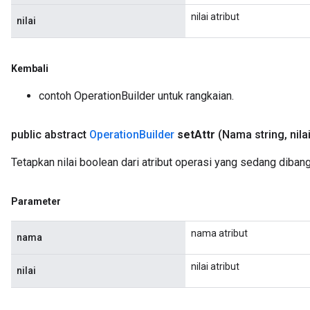
nilai atribut
nilai
Kembali
contoh OperationBuilder untuk rangkaian.
public abstract
Operation
Builder
set
Attr
(Nama string
,
nila
Tetapkan nilai boolean dari atribut operasi yang sedang diban
Parameter
nama atribut
nama
nilai atribut
nilai