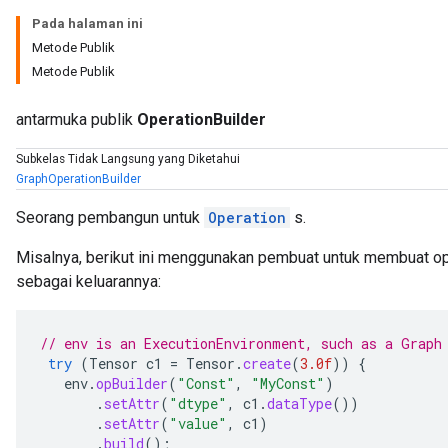
Pada halaman ini
Metode Publik
Metode Publik
antarmuka publik
OperationBuilder
Subkelas Tidak Langsung yang Diketahui
GraphOperationBuilder
Seorang pembangun untuk
Operation
s.
Misalnya, berikut ini menggunakan pembuat untuk membuat op
sebagai keluarannya:
// env is an ExecutionEnvironment, such as a Graph
try
(
Tensor
c1
=
Tensor
.
create
(
3.0f
))
{
env
.
opBuilder
(
"Const"
,
"MyConst"
)
.
setAttr
(
"dtype"
,
c1
.
dataType
())
.
setAttr
(
"value"
,
c1
)
.
build
();