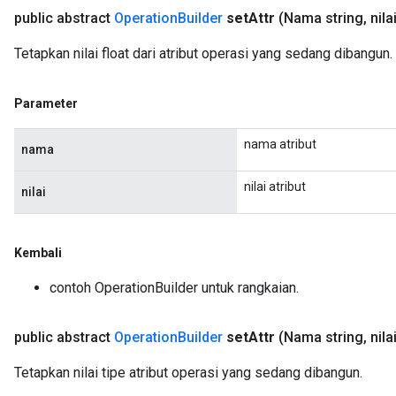
public abstract
Operation
Builder
set
Attr
(Nama string
,
nilai
Tetapkan nilai float dari atribut operasi yang sedang dibangun.
Parameter
nama atribut
nama
nilai atribut
nilai
Kembali
contoh OperationBuilder untuk rangkaian.
public abstract
Operation
Builder
set
Attr
(Nama string
,
nila
Tetapkan nilai tipe atribut operasi yang sedang dibangun.