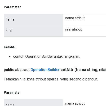
Parameter
nama atribut
nama
nilai atribut
nilai
Kembali
contoh OperationBuilder untuk rangkaian.
public abstract
Operation
Builder
set
Attr
(Nama string
,
nilai
Tetapkan nilai byte atribut operasi yang sedang dibangun.
Parameter
nama atribut
nama