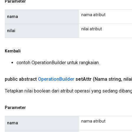
Parameter
nama atribut
nama
nilai atribut
nilai
Kembali
contoh OperationBuilder untuk rangkaian.
public abstract
Operation
Builder
set
Attr
(Nama string
,
nila
Tetapkan nilai boolean dari atribut operasi yang sedang diban
Parameter
nama atribut
nama