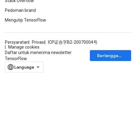
Stack Overflow
Pedoman brand
Mengutip TensorFlow
Persyaratan
Privasi
ICP证合字B2-20070004号
Manage cookies
Daftar untuk menerima newsletter
Berlangganan
TensorFlow