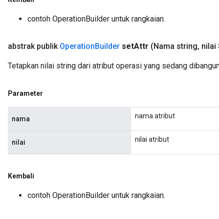
contoh OperationBuilder untuk rangkaian.
abstrak publik
Operation
Builder
set
Attr
(Nama string
,
nilai
Tetapkan nilai string dari atribut operasi yang sedang dibangun
Parameter
nama atribut
nama
nilai atribut
nilai
Kembali
contoh OperationBuilder untuk rangkaian.