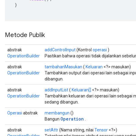
}
Metode Publik
abstrak
addControlInput
(Kontrol
operasi
)
OperationBuilder
Pastikan bahwa operasi tidak dijalankan sebelum
abstrak
tambahanMasukan
(
Keluaran
<?> masukan)
OperationBuilder
Tambahkan output dari operasi lain sebagai inp
dibangun.
abstrak
addInputList
(
Keluaran[]
<?> masukan)
OperationBuilder
Tambahkan keluaran dari operasi lain sebagai 
sedang dibangun.
Operasi
abstrak
membangun
()
Operation
Bangun
.
abstrak
setAttr
(Nama string, nilai
Tensor
<?>)
OperationBuilder
Tetapkan nilai tensor atribut operasi yang seda