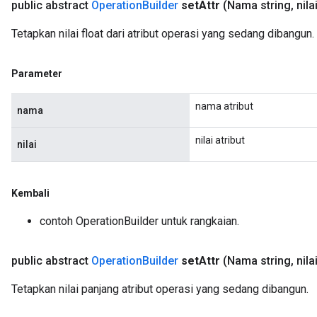
public abstract
Operation
Builder
set
Attr
(Nama string
,
nilai
Tetapkan nilai float dari atribut operasi yang sedang dibangun.
Parameter
nama atribut
nama
nilai atribut
nilai
Kembali
contoh OperationBuilder untuk rangkaian.
public abstract
Operation
Builder
set
Attr
(Nama string
,
nila
Tetapkan nilai panjang atribut operasi yang sedang dibangun.