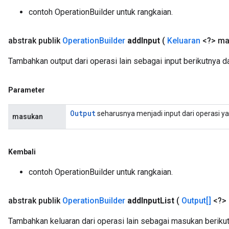
contoh OperationBuilder untuk rangkaian.
abstrak publik
Operation
Builder
add
Input
(
Keluaran
<?> ma
Tambahkan output dari operasi lain sebagai input berikutnya d
Parameter
Output
seharusnya menjadi input dari operasi y
masukan
Kembali
contoh OperationBuilder untuk rangkaian.
abstrak publik
Operation
Builder
add
Input
List
(
Output[]
<?>
Tambahkan keluaran dari operasi lain sebagai masukan beriku