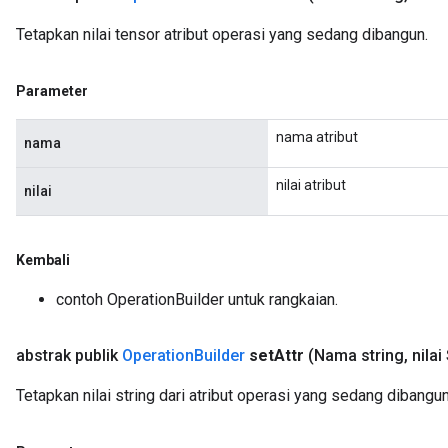
Tetapkan nilai tensor atribut operasi yang sedang dibangun.
Parameter
nama atribut
nama
nilai atribut
nilai
Kembali
contoh OperationBuilder untuk rangkaian.
abstrak publik
Operation
Builder
set
Attr
(Nama string
,
nilai 
Tetapkan nilai string dari atribut operasi yang sedang dibangun